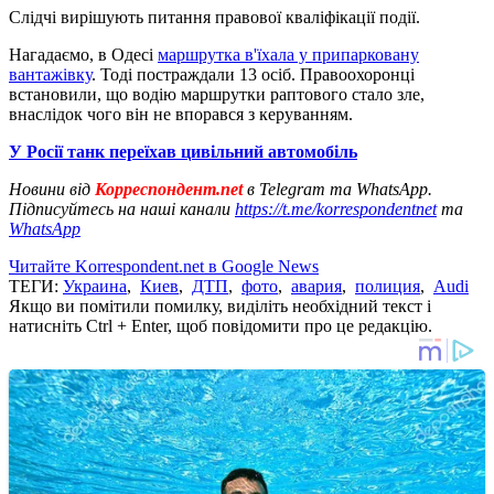
Слідчі вирішують питання правової кваліфікації події.
Нагадаємо, в Одесі
маршрутка в'їхала у припарковану
вантажівку
. Тоді постраждали 13 осіб. Правоохоронці
встановили, що водію маршрутки раптового стало зле,
внаслідок чого він не впорався з керуванням.
У Росії танк переїхав цивільний автомобіль
Новини від
Корреспондент.net
в Telegram та WhatsApp.
Підписуйтесь на наші канали
https://t.me/korrespondentnet
та
WhatsApp
Читайте Korrespondent.net в Google News
ТЕГИ:
Украина
,
Киев
,
ДТП
,
фото
,
авария
,
полиция
,
Audi
Якщо ви помітили помилку, виділіть необхідний текст і
натисніть Ctrl + Enter, щоб повідомити про це редакцію.