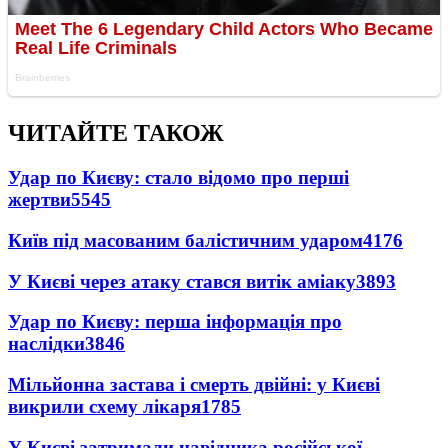
ЧИТАЙТЕ ТАКОЖ
Удар по Києву: стало відомо про перші
жертви
5545
Київ під масованим балістичним ударом
4176
У Києві через атаку стався витік аміаку
3893
Удар по Києву: перша інформація про
наслідки
3846
Мільйонна застава і смерть двійні: у Києві
викрили схему лікаря
1785
У Києві затримали навідника російської