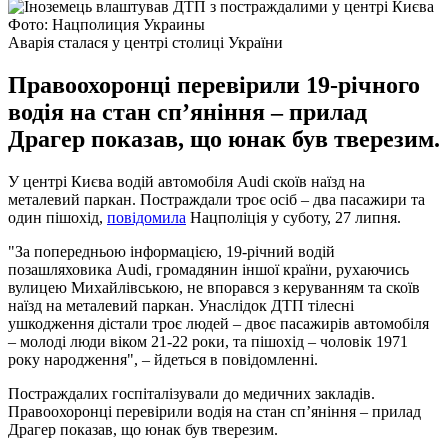
Фото: Нацполиция Украины
Аварія сталася у центрі столиці України
Правоохоронці перевірили 19-річного
водія на стан сп’яніння – прилад
Драгер показав, що юнак був тверезим.
У центрі Києва водій автомобіля Audi скоїв наїзд на
металевий паркан. Постраждали троє осіб – два пасажири та
один пішохід,
повідомила
Нацполіція у суботу, 27 липня.
"За попередньою інформацією, 19-річний водій
позашляховика Audi, громадянин іншої країни, рухаючись
вулицею Михайлівською, не впорався з керуванням та скоїв
наїзд на металевий паркан. Унаслідок ДТП тілесні
ушкодження дістали троє людей – двоє пасажирів автомобіля
– молоді люди віком 21-22 роки, та пішохід – чоловік 1971
року народження", – йдеться в повідомленні.
Постраждалих госпіталізували до медичних закладів.
Правоохоронці перевірили водія на стан сп’яніння – прилад
Драгер показав, що юнак був тверезим.