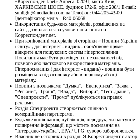
«КореспонденТ.net» Адреса: 02091, місто Київ,
ХАРКІВСЬКЕ ШОСЕ, будинок 172-Б, офіс 208/1 E-mail:
sunlight@mediadim.com.ua
Телефон: 044-205-43-00
Ідентифікатор медіа – R40-06068
Використання будь-яких матеріалів, розміщених на
сайті, дозволяється за умови посилання на
Корреспондент.net.
При копіюванні матеріалів зі сторінки « Новини України
і світу» , для інтернет - видань - обов'язкове пряме
відкрите для пошукових систем гіперпосилання .
Посилання має бути розміщена в незалежності від
повного або часткового використання матеріалів.
Гіперпосилання ( для інтернет - видань) - повинна бути
розміщена в підзаголовку або в першому абзаці
матеріалу.
Новини з позначками "Думка", "Експертиза", "Заява",
"Регіони", "Гроші", "Влада", "Вибори", "Тест-драйв",
"Спецпроекти", "Промо" публікуються на правах
реклами.
Розділ Спецпроекти створюється спільно з
комерційними партнерами.
Будь яке копіювання, публікація, передрук, чи наступне
поширення інформації, що містить посилання на
"Інтерфакс-Україна", EPA / UPG, суворо забороняється.
Власник веб-сторінки в розділі Я-Корреспондент є автор