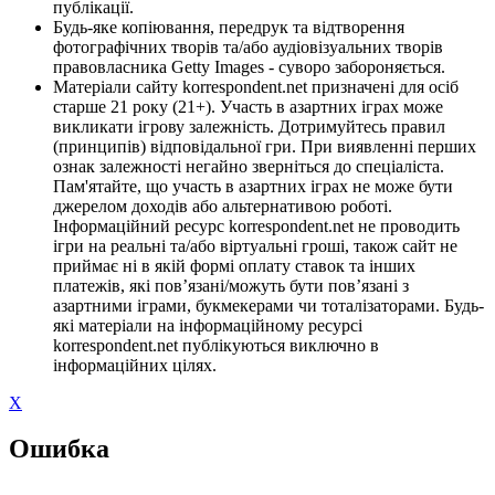
публікації.
Будь-яке копіювання, передрук та відтворення
фотографічних творів та/або аудіовізуальних творів
правовласника Getty Images - суворо забороняється.
Матеріали сайту korrespondent.net призначені для осіб
старше 21 року (21+). Участь в азартних іграх може
викликати ігрову залежність. Дотримуйтесь правил
(принципів) відповідальної гри. При виявленні перших
ознак залежності негайно зверніться до спеціаліста.
Пам'ятайте, що участь в азартних іграх не може бути
джерелом доходів або альтернативою роботі.
Інформаційний ресурс korrespondent.net не проводить
ігри на реальні та/або віртуальні гроші, також сайт не
приймає ні в якій формі оплату ставок та інших
платежів, які пов’язані/можуть бути пов’язані з
азартними іграми, букмекерами чи тоталізаторами. Будь-
які матеріали на інформаційному ресурсі
korrespondent.net публікуються виключно в
інформаційних цілях.
X
Ошибка