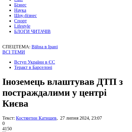
Бізнес
Наука
Шоу-бізнес
Спорт
Lifestyle
БЛОГИ ЧИТАЧІВ
СПЕЦТЕМА:
Війна в Ірані
ВСІ ТЕМИ
Вступ України в ЄС
Теракт в Барселоні
Іноземець влаштував ДТП з
постраждалими у центрі
Києва
Текст:
Костянтин Катишев
, 27 липня 2024, 23:07
0
4150