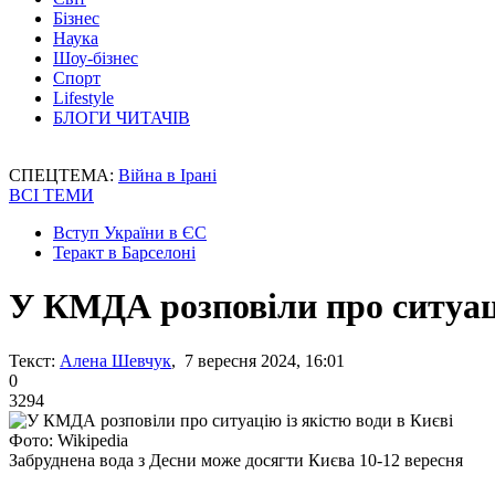
Бізнес
Наука
Шоу-бізнес
Спорт
Lifestyle
БЛОГИ ЧИТАЧІВ
СПЕЦТЕМА:
Війна в Ірані
ВСІ ТЕМИ
Вступ України в ЄС
Теракт в Барселоні
У КМДА розповіли про ситуаці
Текст:
Алена Шевчук
, 7 вересня 2024, 16:01
0
3294
Фото: Wikipedia
Забруднена вода з Десни може досягти Києва 10-12 вересня