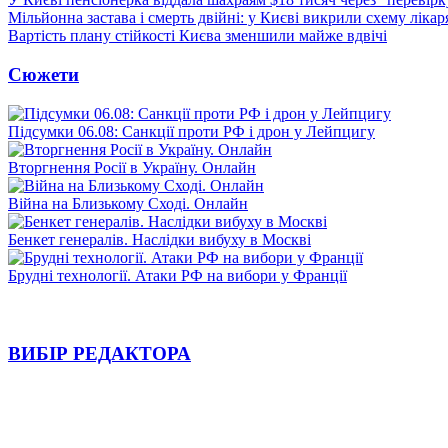
Мільйонна застава і смерть двійні: у Києві викрили схему лікар
Вартість плану стійкості Києва зменшили майже вдвічі
Сюжети
Підсумки 06.08: Санкції проти РФ і дрон у Лейпцигу
Вторгнення Росії в Україну. Онлайн
Війна на Близькому Сході. Онлайн
Бенкет генералів. Наслідки вибуху в Москві
Брудні технології. Атаки РФ на вибори у Франції
ВИБІР РЕДАКТОРА