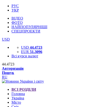
РУС
УКР
ВІДЕО
ФОТО
НАЙПОПУЛЯРНІШІ
СПЕЦПРОЕКТИ
USD
USD
44.4723
EUR
51.3096
Всі курси валют
44.4723
Авторизація
Пошук
RU
ВСІ РОЗДІЛИ
Головна
Україна
Місто
Світ