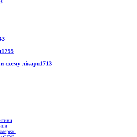
3
43
и
1755
ли схему лікаря
1713
тини
омережі
ку СБУ"