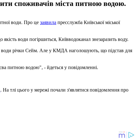
чити споживачів міста питною водою.
итної води. Про це
заявила
пресслужба Київської міської
що якість води погіршиться, Київводоканал знезаразить воду.
ті води річки Сейм. Але у КМДА наголошують, що підстав для
єва питною водою", - йдеться у повідомленні.
и
. На тлі цього у мережі почали з'являтися повідомлення про