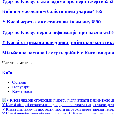
Удар по Києву: стало відомо про перші жертви
553
Київ під масованим балістичним ударом
4169
У Києві через атаку стався витік аміаку
3890
Удар по Києву: перша інформація про наслідки
38
У Києві затримали навідника російської балістик
Мільйонна застава і смерть двійні: у Києві викри
Читати коментарі
Київ
Останні
Популярні
Коментовані
У Києві лікарці оголосили підозру після втрати пацієнткою ди
У Києві спалахнули протести проти вирубки дерев заради тепл
У Києві пенсіонерка віддала шахраям $18 тисяч через "перевір