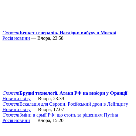
Сюжет
Бенкет генералів. Наслідки вибуху в Москві
Росія новини
— Вчора, 23:58
Сюжет
Брудні технології. Атаки РФ на вибори у Франції
Новини світу
— Вчора, 23:39
Сюжет
Ескалація для Європи. Російський дрон в Лейпцигу
Новини світу
— Вчора, 17:07
Сюжет
Зміни в армії РФ: що стоїть за рішенням Путіна
Росія новини
— Вчора, 15:20