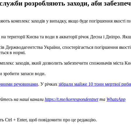
 служби розробляють заходи, аби забезпе
ляють комплекс заходів у випадку, якщо буде погіршення якості п
на території Києва та води в акваторії річок Десна і Дніпро. Як
ів Держводагентства України, спостерігається погіршення якос
ться в нормі.
мплекс заходів, який дозволить забезпечити споживачів міста Ки
и зробити запаси води.
нічними речовинами
. У річках
зібрали майже 10 тонн мертвої риб
уйтесь на наші канали
https://t.me/korrespondentnet
та
WhatsApp
ь Ctrl + Enter, щоб повідомити про це редакцію.