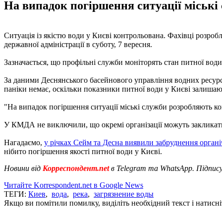
На випадок погіршення ситуації міські
Ситуація із якістю води у Києві контрольована. Фахівці розроб
державної адміністрації в суботу, 7 вересня.
Зазначається, що профільні служби моніторять стан питної води 
За даними Деснянського басейнового управління водних ресурс
паніки немає, оскільки показники питної води у Києві залишаю
"На випадок погіршення ситуації міські служби розробляють ко
У КМДА не виключили, що окремі організації можуть закликат
Нагадаємо,
у річках Сейм та Десна виявили забруднення орга
нібито погіршення якості питної води у Києві.
Новини від
Корреспондент.net
в Telegram та WhatsApp. Підпис
Читайте Korrespondent.net в Google News
ТЕГИ:
Киев
,
вода
,
река
,
загрязнение воды
Якщо ви помітили помилку, виділіть необхідний текст і натисніт