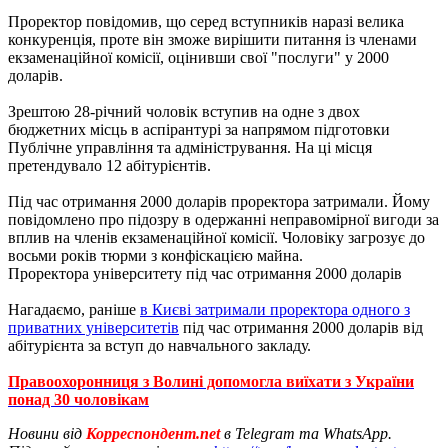
Проректор повідомив, що серед вступників наразі велика
конкуренція, проте він зможе вирішити питання із членами
екзаменаційної комісії, оцінивши свої "послуги" у 2000
доларів.
Зрештою 28-річний чоловік вступив на одне з двох
бюджетних місць в аспірантурі за напрямом підготовки
Публічне управління та адміністрування. На ці місця
претендувало 12 абітурієнтів.
Під час отримання 2000 доларів проректора затримали. Йому
повідомлено про підозру в одержанні неправомірної вигоди за
вплив на членів екзаменаційної комісії. Чоловіку загрозує до
восьми років тюрми з конфіскацією майна.
Проректора університету під час отримання 2000 доларів
Нагадаємо, раніше
в Києві затримали проректора одного з
приватних університетів
під час отримання 2000 доларів від
абітурієнта за вступ до навчального закладу.
Правоохоронниця з Волині допомогла виїхати з України
понад 30 чоловікам
Новини від
Корреспондент.net
в Telegram та WhatsApp.