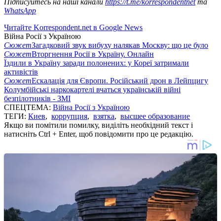
Підписуйтесь на наші канали
https://t.me/korrespondentnet
та
WhatsApp
Читайте Korrespondent.net в Google News
Війна Росії з Україною
Сюжет
Загадковий звук вибуху налякав Москву: що це було
Сюжет
Вторгнення Росії в Україну. Онлайн
Їздили в Україну заради полонених: у Кореї затримали
активістів
Сюжет
Ескалація для Європи. Російський дрон в Лейпцигу
Колумбійські наркокартелі вчаться українській війні
безпілотників - ЗМІ
СПЕЦТЕМА:
Війна Росії з Україною
ТЕГИ:
Киев
,
коррупция
,
взятка
,
высшее образование
Якщо ви помітили помилку, виділіть необхідний текст і
натисніть Ctrl + Enter, щоб повідомити про це редакцію.