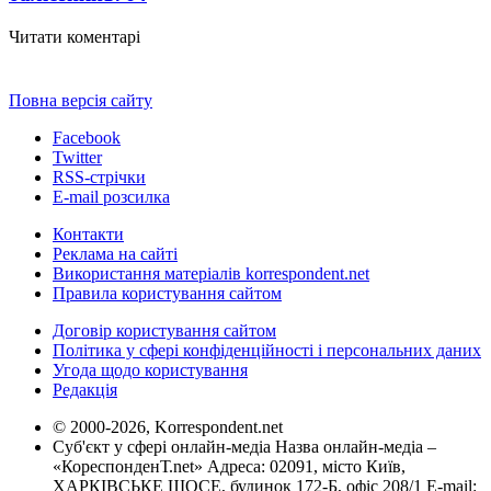
Читати коментарі
Повна версія сайту
Facebook
Twitter
RSS-стрічки
E-mail розсилка
Контакти
Реклама на сайті
Використання матеріалів korrespondent.net
Правила користування сайтом
Договір користування сайтом
Політика у сфері конфіденційності і персональних даних
Угода щодо користування
Редакція
© 2000-2026, Korrespondent.net
Суб'єкт у сфері онлайн-медіа Назва онлайн-медіа –
«КореспонденТ.net» Адреса: 02091, місто Київ,
ХАРКІВСЬКЕ ШОСЕ, будинок 172-Б, офіс 208/1 E-mail: