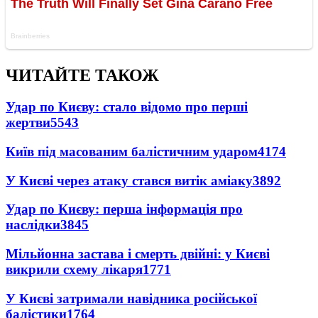
ЧИТАЙТЕ ТАКОЖ
Удар по Києву: стало відомо про перші
жертви
5543
Київ під масованим балістичним ударом
4174
У Києві через атаку стався витік аміаку
3892
Удар по Києву: перша інформація про
наслідки
3845
Мільйонна застава і смерть двійні: у Києві
викрили схему лікаря
1771
У Києві затримали навідника російської
балістики
1764