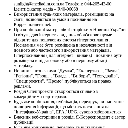
sunlight@mediadim.com.ua
Телефон: 044-205-43-00
Ідентифікатор медіа – R40-06068
Використання будь-яких матеріалів, розміщених на
сайті, дозволяється за умови посилання на
Корреспондент.net.
При копіюванні матеріалів зі сторінки « Новини України
і світу» , для інтернет - видань - обов'язкове пряме
відкрите для пошукових систем гіперпосилання .
Посилання має бути розміщена в незалежності від
повного або часткового використання матеріалів.
Гіперпосилання ( для інтернет - видань) - повинна бути
розміщена в підзаголовку або в першому абзаці
матеріалу.
Новини з позначками "Думка", "Експертиза", "Заява",
"Регіони", "Гроші", "Влада", "Вибори", "Тест-драйв",
"Спецпроекти", "Промо" публікуються на правах
реклами.
Розділ Спецпроекти створюється спільно з
комерційними партнерами.
Будь яке копіювання, публікація, передрук, чи наступне
поширення інформації, що містить посилання на
"Інтерфакс-Україна", EPA / UPG, суворо забороняється.
Власник веб-сторінки в розділі Я-Корреспондент є автор
публікації.
Будь-яке копіювання, передрук та відтворення