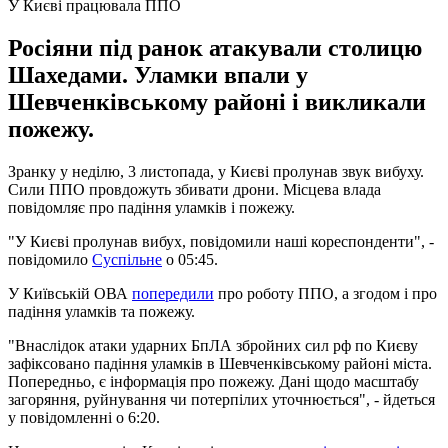
У Києві працювала ППО
Росіяни під ранок атакували столицю
Шахедами. Уламки впали у
Шевченківському районі і викликали
пожежу.
Зранку у неділю, 3 листопада, у Києві пролунав звук вибуху.
Сили ППО провдожуть збивати дрони. Місцева влада
повідомляє про падіння уламків і пожежу.
"У Києві пролунав вибух, повідомили наші кореспонденти", -
повідомило
Суспільне
о 05:45.
У Київській ОВА
попередили
про роботу ППО, а згодом і про
падіння уламків та пожежу.
"Внаслідок атаки ударних БпЛА збройних сил рф по Києву
зафіксовано падіння уламків в Шевченківському районі міста.
Попередньо, є інформація про пожежу. Дані щодо масштабу
загоряння, руйнування чи потерпілих уточнюється", - йдеться
у повідомленні о 6:20.