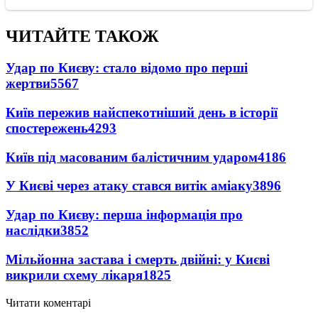
ЧИТАЙТЕ ТАКОЖ
Удар по Києву: стало відомо про перші
жертви
5567
Київ пережив найспекотніший день в історії
спостережень
4293
Київ під масованим балістичним ударом
4186
У Києві через атаку стався витік аміаку
3896
Удар по Києву: перша інформація про
наслідки
3852
Мільйонна застава і смерть двійні: у Києві
викрили схему лікаря
1825
Читати коментарі