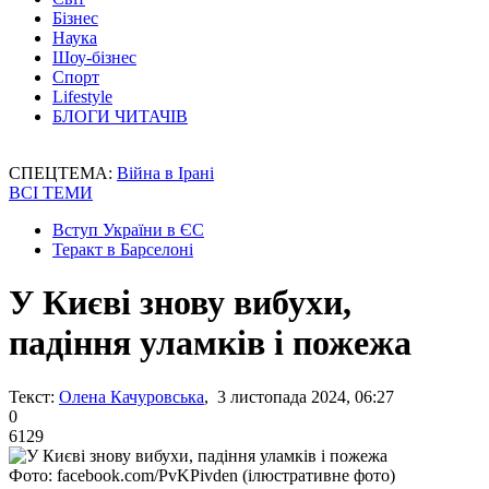
Бізнес
Наука
Шоу-бізнес
Спорт
Lifestyle
БЛОГИ ЧИТАЧІВ
СПЕЦТЕМА:
Війна в Ірані
ВСІ ТЕМИ
Вступ України в ЄС
Теракт в Барселоні
У Києві знову вибухи,
падіння уламків і пожежа
Текст:
Олена Качуровська
, 3 листопада 2024, 06:27
0
6129
Фото: facebook.com/PvKPivden (ілюстративне фото)