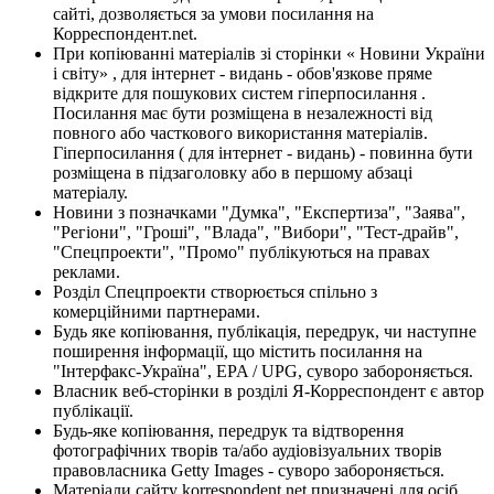
сайті, дозволяється за умови посилання на
Корреспондент.net.
При копіюванні матеріалів зі сторінки « Новини України
і світу» , для інтернет - видань - обов'язкове пряме
відкрите для пошукових систем гіперпосилання .
Посилання має бути розміщена в незалежності від
повного або часткового використання матеріалів.
Гіперпосилання ( для інтернет - видань) - повинна бути
розміщена в підзаголовку або в першому абзаці
матеріалу.
Новини з позначками "Думка", "Експертиза", "Заява",
"Регіони", "Гроші", "Влада", "Вибори", "Тест-драйв",
"Спецпроекти", "Промо" публікуються на правах
реклами.
Розділ Спецпроекти створюється спільно з
комерційними партнерами.
Будь яке копіювання, публікація, передрук, чи наступне
поширення інформації, що містить посилання на
"Інтерфакс-Україна", EPA / UPG, суворо забороняється.
Власник веб-сторінки в розділі Я-Корреспондент є автор
публікації.
Будь-яке копіювання, передрук та відтворення
фотографічних творів та/або аудіовізуальних творів
правовласника Getty Images - суворо забороняється.
Матеріали сайту korrespondent.net призначені для осіб