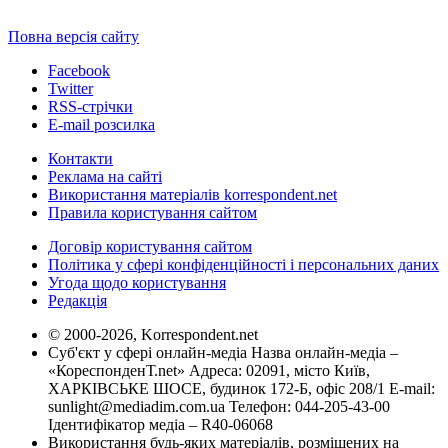
Повна версія сайту
Facebook
Twitter
RSS-стрічки
E-mail розсилка
Контакти
Реклама на сайті
Використання матеріалів korrespondent.net
Правила користування сайтом
Договір користування сайтом
Політика у сфері конфіденційності і персональних даних
Угода щодо користування
Редакція
© 2000-2026, Korrespondent.net
Суб'єкт у сфері онлайн-медіа Назва онлайн-медіа –
«КореспонденТ.net» Адреса: 02091, місто Київ,
ХАРКІВСЬКЕ ШОСЕ, будинок 172-Б, офіс 208/1 E-mail:
sunlight@mediadim.com.ua
Телефон: 044-205-43-00
Ідентифікатор медіа – R40-06068
Використання будь-яких матеріалів, розміщених на