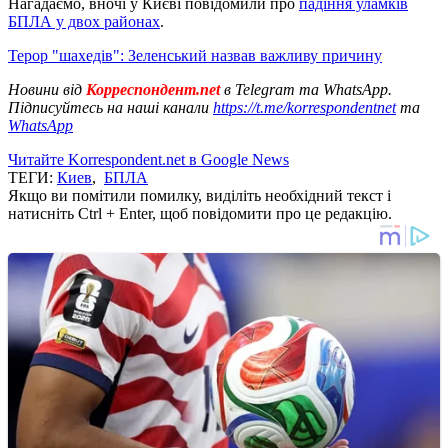
Нагадаємо, вночі у Києві повідомили про
падіння уламків
БПЛА у двох районах
.
Терор "шахедів": Зеленський назвав важливу причину
Новини від
Корреспондент.net
в Telegram та WhatsApp.
Підписуйтесь на наші канали
https://t.me/korrespondentnet
та
WhatsApp
Читайте Korrespondent.net в Google News
ТЕГИ:
Киев
,
БПЛА
Якщо ви помітили помилку, виділіть необхідний текст і
натисніть Ctrl + Enter, щоб повідомити про це редакцію.