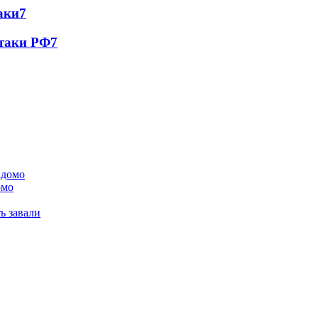
аки
7
атаки РФ
7
омо
ь завали