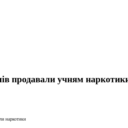
ів продавали учням наркотик
али наркотики