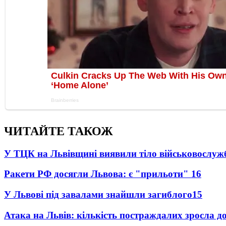
ЧИТАЙТЕ ТАКОЖ
У ТЦК на Львівщині виявили тіло військовослуж
Ракети РФ досягли Львова: є "прильоти"
16
У Львові під завалами знайшли загиблого
15
Атака на Львів: кількість постраждалих зросла д