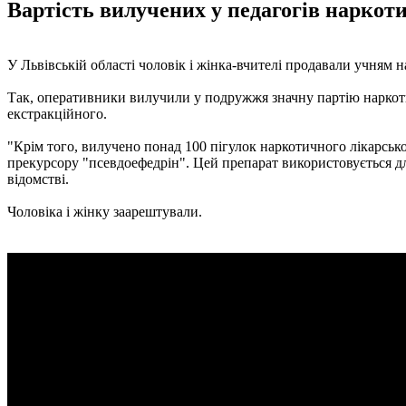
Вартість вилучених у педагогів наркоти
У Львівській області чоловік і жінка-вчителі продавали учням н
Так, оперативники вилучили у подружжя значну партію наркотич
екстракційного.
"Крім того, вилучено понад 100 пігулок наркотичного лікарськог
прекурсору "псевдоефедрін". Цей препарат використовується для
відомстві.
Чоловіка і жінку заарештували.