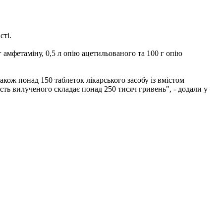
сті.
амфетаміну, 0,5 л опію ацетильованого та 100 г опію
також понад 150 таблеток лікарського засобу із вмістом
сть вилученого складає понад 250 тисяч гривень", - додали у