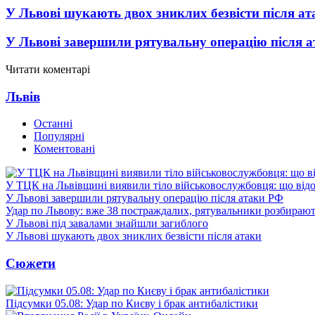
У Львові шукають двох зниклих безвісти після ат
У Львові завершили рятувальну операцію після 
Читати коментарі
Львів
Останні
Популярні
Коментовані
У ТЦК на Львівщині виявили тіло військовослужбовця: що від
У Львові завершили рятувальну операцію після атаки РФ
Удар по Львову: вже 38 постраждалих, рятувальники розбирают
У Львові під завалами знайшли загиблого
У Львові шукають двох зниклих безвісти після атаки
Сюжети
Підсумки 05.08: Удар по Києву і брак антибалістики