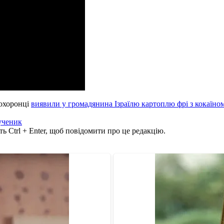
оохоронці
виявили у громадянина Ізраїлю картоплю фрі з кокаїном
ученик
ь Ctrl + Enter, щоб повідомити про це редакцію.