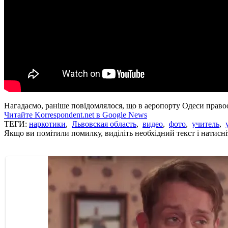
Нагадаємо, раніше повідомлялося, що в аеропорту Одеси прав
Читайте Korrespondent.net в Google News
ТЕГИ:
наркотики
,
Львовская область
,
видео
,
фото
,
учитель
,
Якщо ви помітили помилку, виділіть необхідний текст і натисніт