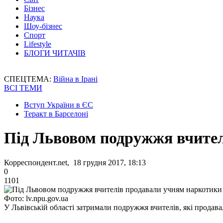
Бізнес
Наука
Шоу-бізнес
Спорт
Lifestyle
БЛОГИ ЧИТАЧІВ
СПЕЦТЕМА:
Війна в Ірані
ВСІ ТЕМИ
Вступ України в ЄС
Теракт в Барселоні
Під Львовом подружжя вчител
Корреспондент.net, 18 грудня 2017, 18:13
0
1101
Фото: lv.npu.gov.ua
У Львівській області затримали подружжя вчителів, які продав