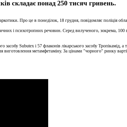
ків складає понад 250 тисяч гривень.
аркотики. Про це в понеділок, 18 грудня, повідомляє поліція обла
них і психотропних речовин. Серед вилученого, зокрема, 100 г 
о засобу Subutex і 57 флаконів лікарського засобу Тропікамід, а 
 виготовлення метамфетаміну. ​​За цінами "чорного" ринку варті