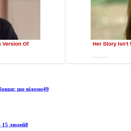
бовця: що відомо
49
о 15 людей
8