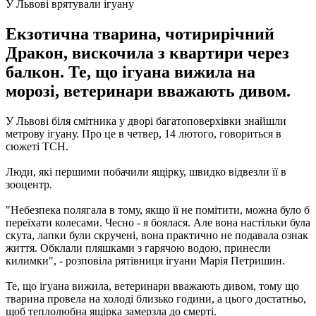
У Львові врятували ігуану
Екзотична тварина, чотирирічний
Дракон, вискочила з квартири через
балкон. Те, що ігуана вижила на
морозі, ветеринари вважають дивом.
У Львові біля смітника у дворі багатоповерхівки знайшли
метрову ігуану.
Про це в четвер, 14 лютого, говориться в
сюжеті ТСН.
Люди, які першими побачили ящірку, швидко відвезли її в
зооцентр.
"Небезпека полягала в тому, якщо її не помітити, можна було б
переїхати колесами. Чесно - я боялася. Але вона настільки була
скута, лапки були скручені, вона практично не подавала ознак
життя. Обклали пляшками з гарячою водою, принесли
килимки", -
розповіла рятівниця ігуани Марія Петришин.
Те, що ігуана вижила, ветеринари вважають дивом, тому що
тварина провела на холоді близько години, а цього достатньо,
щоб теплолюбна ящірка замерзла до смерті.