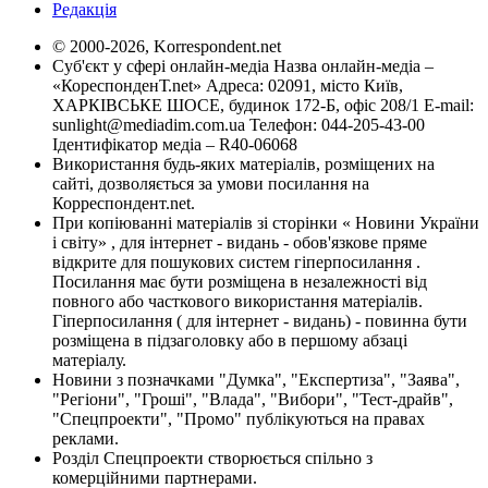
Редакція
© 2000-2026, Korrespondent.net
Суб'єкт у сфері онлайн-медіа Назва онлайн-медіа –
«КореспонденТ.net» Адреса: 02091, місто Київ,
ХАРКІВСЬКЕ ШОСЕ, будинок 172-Б, офіс 208/1 E-mail:
sunlight@mediadim.com.ua
Телефон: 044-205-43-00
Ідентифікатор медіа – R40-06068
Використання будь-яких матеріалів, розміщених на
сайті, дозволяється за умови посилання на
Корреспондент.net.
При копіюванні матеріалів зі сторінки « Новини України
і світу» , для інтернет - видань - обов'язкове пряме
відкрите для пошукових систем гіперпосилання .
Посилання має бути розміщена в незалежності від
повного або часткового використання матеріалів.
Гіперпосилання ( для інтернет - видань) - повинна бути
розміщена в підзаголовку або в першому абзаці
матеріалу.
Новини з позначками "Думка", "Експертиза", "Заява",
"Регіони", "Гроші", "Влада", "Вибори", "Тест-драйв",
"Спецпроекти", "Промо" публікуються на правах
реклами.
Розділ Спецпроекти створюється спільно з
комерційними партнерами.