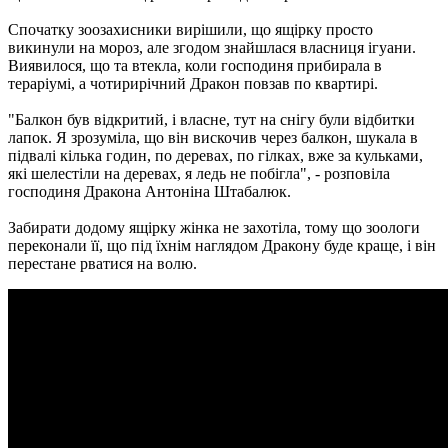
Спочатку зоозахисники вирішили, що ящірку просто
викинули на мороз, але згодом знайшлася власниця ігуани.
Виявилося, що та втекла, коли господиня прибирала в
тераріумі, а чотирирічний Дракон повзав по квартирі.
"Балкон був відкритий, і власне, тут на снігу були відбитки
лапок. Я зрозуміла, що він вискочив через балкон, шукала в
підвалі кілька годин, по деревах, по гілках, вже за кульками,
які шелестіли на деревах, я ледь не побігла", - розповіла
господиня Дракона Антоніна Штабалюк.
Забирати додому ящірку жінка не захотіла, тому що зоологи
переконали її, що під їхнім наглядом Дракону буде краще, і він
перестане рватися на волю.