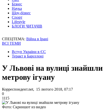
Бізнес
Наука
Шоу-бізнес
Спорт
Lifestyle
БЛОГИ ЧИТАЧІВ
СПЕЦТЕМА:
Війна в Ірані
ВСІ ТЕМИ
Вступ України в ЄС
Теракт в Барселоні
У Львові на вулиці знайшли
метрову ігуану
Корреспондент.net, 15 лютого 2018, 07:17
0
1115
Фото: Скриншот из видео