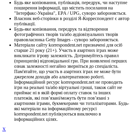
Будь яке копіювання, публікація, передрук, чи наступне
поширення інформації, що містить посилання на
"Інтерфакс-Україна", EPA / UPG, суворо забороняється.
Власник веб-сторінки в розділі Я-Корреспондент є автор
публікації.
Будь-яке копіювання, передрук та відтворення
фотографічних творів та/або аудіовізуальних творів
правовласника Getty Images - суворо забороняється.
Матеріали сайту korrespondent.net призначені для осіб
старше 21 року (21+). Участь в азартних іграх може
викликати ігрову залежність. Дотримуйтесь правил
(принципів) відповідальної гри. При виявленні перших
ознак залежності негайно зверніться до спеціаліста.
Пам'ятайте, що участь в азартних іграх не може бути
джерелом доходів або альтернативою роботі.
Інформаційний ресурс korrespondent.net не проводить
ігри на реальні та/або віртуальні гроші, також сайт не
приймає ні в якій формі оплату ставок та інших
платежів, які пов’язані/можуть бути пов’язані з
азартними іграми, букмекерами чи тоталізаторами. Будь-
які матеріали на інформаційному ресурсі
korrespondent.net публікуються виключно в
інформаційних цілях.
X