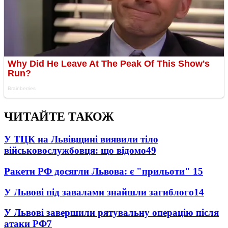
ЧИТАЙТЕ ТАКОЖ
У ТЦК на Львівщині виявили тіло
військовослужбовця: що відомо
49
Ракети РФ досягли Львова: є "прильоти"
15
У Львові під завалами знайшли загиблого
14
У Львові завершили рятувальну операцію після
атаки РФ
7