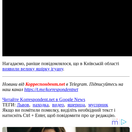
Нагадаємо, раніше повідомлялося, що в Київській області
виявили велику ящірку ігуану
.
Новини від
Корреспондент.net
в Telegram. Підписуйтесь на
наш канал
https://t.me/korrespondentnet
Читайте Korrespondent.net в Google News
ТЕГИ:
Львов
,
находка
,
видео
,
ящерица
,
мусорник
Якщо ви помітили помилку, виділіть необхідний текст і
натисніть Ctrl + Enter, щоб повідомити про це редакцію.