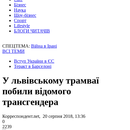
Бізнес
Наука
Шоу-бізнес
Спорт
Lifestyle
БЛОГИ ЧИТАЧІВ
СПЕЦТЕМА:
Війна в Ірані
ВСІ ТЕМИ
Вступ України в ЄС
Теракт в Барселоні
У львівському трамваї
побили відомого
трансгендера
Корреспондент.net, 20 серпня 2018, 13:36
0
2239