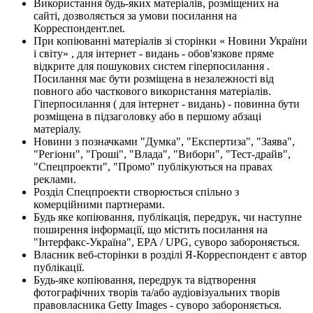
Використання будь-яких матеріалів, розміщених на
сайті, дозволяється за умови посилання на
Корреспондент.net.
При копіюванні матеріалів зі сторінки « Новини України
і світу» , для інтернет - видань - обов'язкове пряме
відкрите для пошукових систем гіперпосилання .
Посилання має бути розміщена в незалежності від
повного або часткового використання матеріалів.
Гіперпосилання ( для інтернет - видань) - повинна бути
розміщена в підзаголовку або в першому абзаці
матеріалу.
Новини з позначками "Думка", "Експертиза", "Заява",
"Регіони", "Гроші", "Влада", "Вибори", "Тест-драйв",
"Спецпроекти", "Промо" публікуються на правах
реклами.
Розділ Спецпроекти створюється спільно з
комерційними партнерами.
Будь яке копіювання, публікація, передрук, чи наступне
поширення інформації, що містить посилання на
"Інтерфакс-Україна", EPA / UPG, суворо забороняється.
Власник веб-сторінки в розділі Я-Корреспондент є автор
публікації.
Будь-яке копіювання, передрук та відтворення
фотографічних творів та/або аудіовізуальних творів
правовласника Getty Images - суворо забороняється.