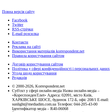
Повна версія сайту
Facebook
Twitter
RSS-стрічки
E-mail розсилка
Контакти
Реклама на сайті
Використання матеріалів korrespondent.net
Правила користування сайтом
Договір користування сайтом
Політика у сфері конфіденційності і персональних даних
Угода щодо користування
Редакція
© 2000-2026, Korrespondent.net
Суб'єкт у сфері онлайн-медіа Назва онлайн-медіа –
«КореспонденТ.net» Адреса: 02091, місто Київ,
ХАРКІВСЬКЕ ШОСЕ, будинок 172-Б, офіс 208/1 E-mail:
sunlight@mediadim.com.ua
Телефон: 044-205-43-00
Ідентифікатор медіа – R40-06068