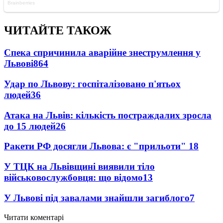
ЧИТАЙТЕ ТАКОЖ
Спека спричинила аварійне знеструмлення у
Львові
864
Удар по Львову: госпіталізовано п'ятьох
людей
36
Атака на Львів: кількість постраждалих зросла
до 15 людей
26
Ракети РФ досягли Львова: є "прильоти"
18
У ТЦК на Львівщині виявили тіло
військовослужбовця: що відомо
13
У Львові під завалами знайшли загиблого
7
Читати коментарі