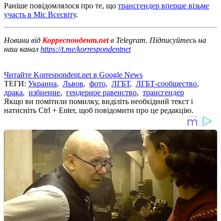
Раніше повідомлялося про те, що
трансгендер вперше візьме
участь в Міс Всесвіту
.
Новини від
Корреспондент.net
в Telegram. Підписуйтесь на
наш канал
https://t.me/korrespondentnet
Читайте Korrespondent.net в Google News
ТЕГИ:
Украина
,
Львов
,
фото
,
ЛГБТ
,
ЛГБТ-сообщество
,
драка
,
избиение
,
гендерное равенство
,
трансгендер
Якщо ви помітили помилку, виділіть необхідний текст і
натисніть Ctrl + Enter, щоб повідомити про це редакцію.