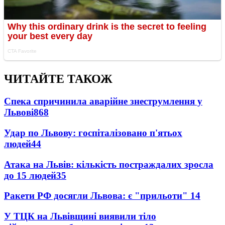
ЧИТАЙТЕ ТАКОЖ
Спека спричинила аварійне знеструмлення у
Львові
868
Удар по Львову: госпіталізовано п'ятьох
людей
44
Атака на Львів: кількість постраждалих зросла
до 15 людей
35
Ракети РФ досягли Львова: є "прильоти"
14
У ТЦК на Львівщині виявили тіло