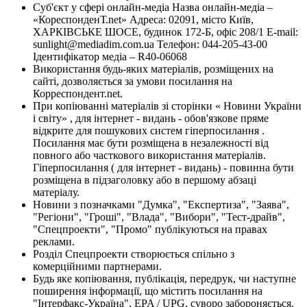
Суб'єкт у сфері онлайн-медіа Назва онлайн-медіа –
«КореспонденТ.net» Адреса: 02091, місто Київ,
ХАРКІВСЬКЕ ШОСЕ, будинок 172-Б, офіс 208/1 E-mail:
sunlight@mediadim.com.ua
Телефон: 044-205-43-00
Ідентифікатор медіа – R40-06068
Використання будь-яких матеріалів, розміщених на
сайті, дозволяється за умови посилання на
Корреспондент.net.
При копіюванні матеріалів зі сторінки « Новини України
і світу» , для інтернет - видань - обов'язкове пряме
відкрите для пошукових систем гіперпосилання .
Посилання має бути розміщена в незалежності від
повного або часткового використання матеріалів.
Гіперпосилання ( для інтернет - видань) - повинна бути
розміщена в підзаголовку або в першому абзаці
матеріалу.
Новини з позначками "Думка", "Експертиза", "Заява",
"Регіони", "Гроші", "Влада", "Вибори", "Тест-драйв",
"Спецпроекти", "Промо" публікуються на правах
реклами.
Розділ Спецпроекти створюється спільно з
комерційними партнерами.
Будь яке копіювання, публікація, передрук, чи наступне
поширення інформації, що містить посилання на
"Інтерфакс-Україна", EPA / UPG, суворо забороняється.