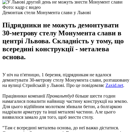
Фото: кадр с видео
Демонтаж стели Монумента слави у Львові
Підрядники не можуть демонтувати
30-метрову стелу Монумента слави в
центрі Львова. Складність у тому, що
всередині конструкції - металева
основа.
У ніч на п'ятницю, 1 березня, підрядникам не вдалося
демонтувати 30-метрову стелу Монумента слави, розташовану
на вулиці Стрийській у Львові. Про це повідомляє
Zaxid.nеt
.
Працівники компанії
Промальтбуд
більше шести годин
намагалися повалити найвищу частину конструкції на землю.
Для цього відбійним молотком збивали бетон, а болгаркою
надрізали арматуру та інші металеві частини. Але цього
виявилося замало для того, щоб знести стелу.
"Там є всередині металева основа, до неї важко дістатися.