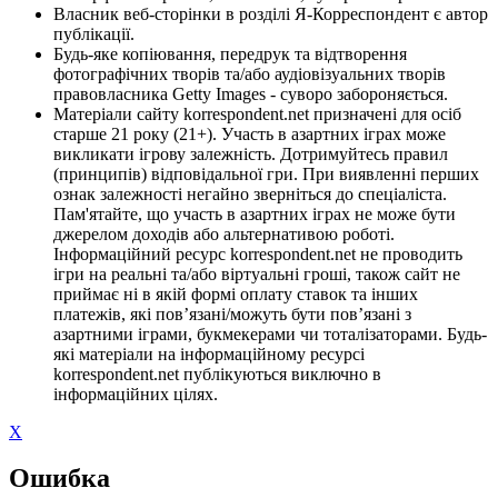
Власник веб-сторінки в розділі Я-Корреспондент є автор
публікації.
Будь-яке копіювання, передрук та відтворення
фотографічних творів та/або аудіовізуальних творів
правовласника Getty Images - суворо забороняється.
Матеріали сайту korrespondent.net призначені для осіб
старше 21 року (21+). Участь в азартних іграх може
викликати ігрову залежність. Дотримуйтесь правил
(принципів) відповідальної гри. При виявленні перших
ознак залежності негайно зверніться до спеціаліста.
Пам'ятайте, що участь в азартних іграх не може бути
джерелом доходів або альтернативою роботі.
Інформаційний ресурс korrespondent.net не проводить
ігри на реальні та/або віртуальні гроші, також сайт не
приймає ні в якій формі оплату ставок та інших
платежів, які пов’язані/можуть бути пов’язані з
азартними іграми, букмекерами чи тоталізаторами. Будь-
які матеріали на інформаційному ресурсі
korrespondent.net публікуються виключно в
інформаційних цілях.
X
Ошибка