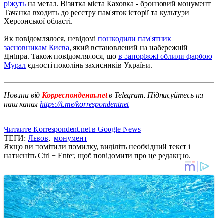
ріжуть
на метал. Візитка міста Каховка - бронзовий монумент
Тачанка входить до реєстру пам'яток історії та культури
Херсонської області.
Як повідомлялося, невідомі
пошкодили пам'ятник
засновникам Києва
, який встановлений на набережній
Дніпра. Також повідомлялося, що
в Запоріжжі облили фарбою
Мурал
єдності поколінь захисників України.
Новини від
Корреспондент.net
в Telegram. Підписуйтесь на
наш канал
https://t.me/korrespondentnet
Читайте Korrespondent.net в Google News
ТЕГИ:
Львов
,
монумент
Якщо ви помітили помилку, виділіть необхідний текст і
натисніть Ctrl + Enter, щоб повідомити про це редакцію.