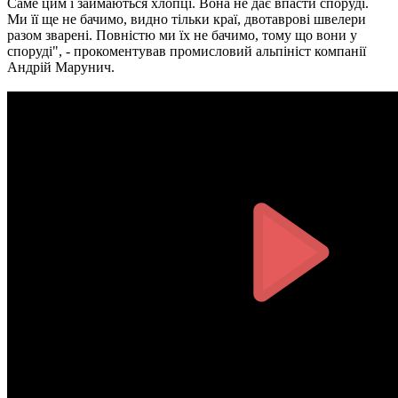
Саме цим і займаються хлопці. Вона не дає впасти споруді.
Ми її ще не бачимо, видно тільки краї, двотаврові швелери
разом зварені. Повністю ми їх не бачимо, тому що вони у
споруді", - прокоментував промисловий альпініст компанії
Андрій Марунич.