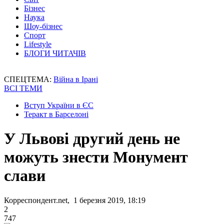
Бізнес
Наука
Шоу-бізнес
Спорт
Lifestyle
БЛОГИ ЧИТАЧІВ
СПЕЦТЕМА:
Війна в Ірані
ВСІ ТЕМИ
Вступ України в ЄС
Теракт в Барселоні
У Львові другий день не
можуть знести Монумент
слави
Корреспондент.net, 1 березня 2019, 18:19
2
747