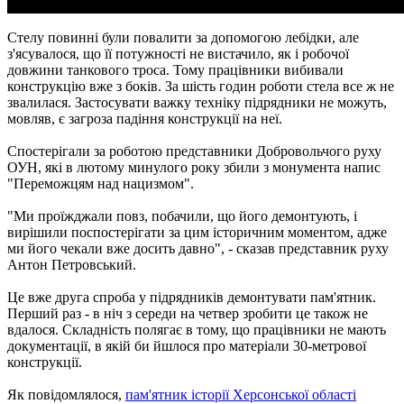
Стелу повинні були повалити за допомогою лебідки, але
з'ясувалося, що її потужності не вистачило, як і робочої
довжини танкового троса. Тому працівники вибивали
конструкцію вже з боків. За шість годин роботи стела все ж не
звалилася. Застосувати важку техніку підрядники не можуть,
мовляв, є загроза падіння конструкції на неї.
Спостерігали за роботою представники Добровольчого руху
ОУН, які в лютому минулого року збили з монумента напис
"Переможцям над нацизмом".
"Ми проїжджали повз, побачили, що його демонтують, і
вирішили поспостерігати за цим історичним моментом, адже
ми його чекали вже досить давно", - сказав представник руху
Антон Петровський.
Це вже друга спроба у підрядників демонтувати пам'ятник.
Перший раз - в ніч з середи на четвер зробити це також не
вдалося. Складність полягає в тому, що працівники не мають
документації, в якій би йшлося про матеріали 30-метрової
конструкції.
Як повідомлялося,
пам'ятник історії Херсонської області