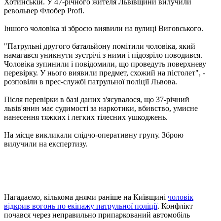
Хотинській. У 47-річного жителя Львівщини вилучили
револьвер Флобер Profi.
Іншого чоловіка зі зброєю виявили на вулиці Виговського.
"Патрульні другого батальйону помітили чоловіка, який
намагався уникнути зустрічі з ними і підозріло поводився.
Чоловіка зупинили і повідомили, що проведуть поверхневу
перевірку. У нього виявили предмет, схожий на пістолет", -
розповіли в прес-службі патрульної поліції Львова.
Після перевірки в базі даних з'ясувалося, що 37-річний
львів'янин має судимості за наркотики, вбивство, умисне
нанесення тяжких і легких тілесних ушкоджень.
На місце викликали слідчо-оперативну групу. Зброю
вилучили на експертизу.
Нагадаємо, кількома днями раніше на Київщині
чоловік
відкрив вогонь по екіпажу патрульної поліції
. Конфлікт
почався через неправильно припаркований автомобіль