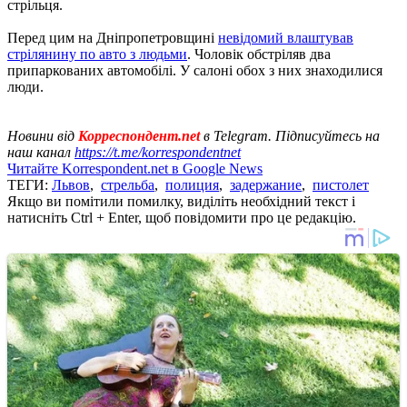
стрільця.
Перед цим на Дніпропетровщині
невідомий влаштував
стрілянину по авто з людьми
. Чоловік обстріляв два
припаркованих автомобілі. У салоні обох з них знаходилися
люди.
Новини від
Корреспондент.net
в Telegram. Підписуйтесь на
наш канал
https://t.me/korrespondentnet
Читайте Korrespondent.net в Google News
ТЕГИ:
Львов
,
стрельба
,
полиция
,
задержание
,
пистолет
Якщо ви помітили помилку, виділіть необхідний текст і
натисніть Ctrl + Enter, щоб повідомити про це редакцію.