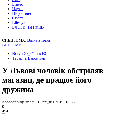
Бізнес
Наука
Шоу-бізнес
Спорт
Lifestyle
БЛОГИ ЧИТАЧІВ
СПЕЦТЕМА:
Війна в Ірані
ВСІ ТЕМИ
Вступ України в ЄС
Теракт в Барселоні
У Львові чоловік обстріляв
магазин, де працює його
дружина
Корреспондент.net, 13 грудня 2019, 16:35
0
454