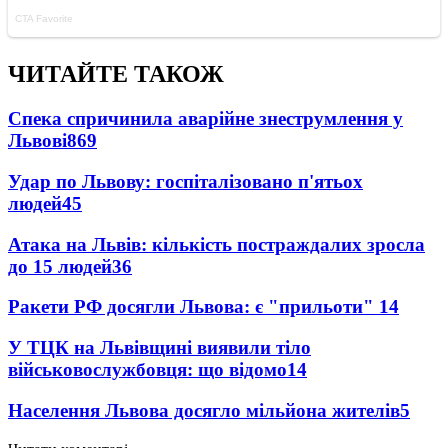
ЧИТАЙТЕ ТАКОЖ
Спека спричинила аварійне знеструмлення у
Львові
869
Удар по Львову: госпіталізовано п'ятьох
людей
45
Атака на Львів: кількість постраждалих зросла
до 15 людей
36
Ракети РФ досягли Львова: є "прильоти"
14
У ТЦК на Львівщині виявили тіло
військовослужбовця: що відомо
14
Населення Львова досягло мільйона жителів
5