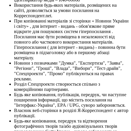
Використання будь-яких матеріалів, розміщених на
сайті, дозволяється за умови посилання на
Корреспондент.net.
При копіюванні матеріалів зі сторінки « Новини України
і світу» , для інтернет - видань - обов'язкове пряме
відкрите для пошукових систем гіперпосилання .
Посилання має бути розміщена в незалежності від
повного або часткового використання матеріалів.
Гіперпосилання ( для інтернет - видань) - повинна бути
розміщена в підзаголовку або в першому абзаці
матеріалу.
Новини з позначками "Думка", "Експертиза", "Заява",
"Регіони", "Гроші", "Влада", "Вибори", "Тест-драйв",
"Спецпроекти", "Промо" публікуються на правах
реклами.
Розділ Спецпроекти створюється спільно з
комерційними партнерами.
Будь яке копіювання, публікація, передрук, чи наступне
поширення інформації, що містить посилання на
"Інтерфакс-Україна", EPA / UPG, суворо забороняється.
Власник веб-сторінки в розділі Я-Корреспондент є автор
публікації.
Будь-яке копіювання, передрук та відтворення
фотографічних творів та/або аудіовізуальних творів