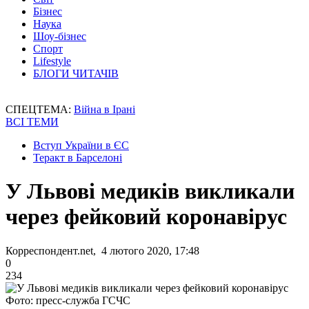
Бізнес
Наука
Шоу-бізнес
Спорт
Lifestyle
БЛОГИ ЧИТАЧІВ
СПЕЦТЕМА:
Війна в Ірані
ВСІ ТЕМИ
Вступ України в ЄС
Теракт в Барселоні
У Львові медиків викликали
через фейковий коронавірус
Корреспондент.net, 4 лютого 2020, 17:48
0
234
Фото: пресс-служба ГСЧС