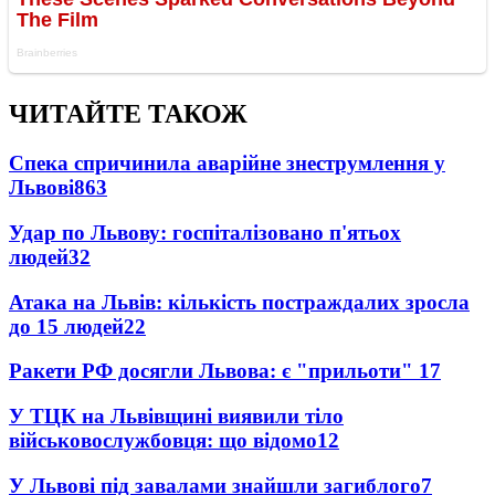
ЧИТАЙТЕ ТАКОЖ
Спека спричинила аварійне знеструмлення у
Львові
863
Удар по Львову: госпіталізовано п'ятьох
людей
32
Атака на Львів: кількість постраждалих зросла
до 15 людей
22
Ракети РФ досягли Львова: є "прильоти"
17
У ТЦК на Львівщині виявили тіло
військовослужбовця: що відомо
12
У Львові під завалами знайшли загиблого
7