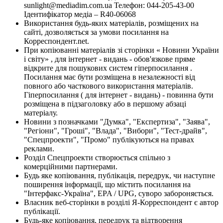
sunlight@mediadim.com.ua
Телефон: 044-205-43-00
Ідентифікатор медіа – R40-06068
Використання будь-яких матеріалів, розміщених на
сайті, дозволяється за умови посилання на
Корреспондент.net.
При копіюванні матеріалів зі сторінки « Новини України
і світу» , для інтернет - видань - обов'язкове пряме
відкрите для пошукових систем гіперпосилання .
Посилання має бути розміщена в незалежності від
повного або часткового використання матеріалів.
Гіперпосилання ( для інтернет - видань) - повинна бути
розміщена в підзаголовку або в першому абзаці
матеріалу.
Новини з позначками "Думка", "Експертиза", "Заява",
"Регіони", "Гроші", "Влада", "Вибори", "Тест-драйв",
"Спецпроекти", "Промо" публікуються на правах
реклами.
Розділ Спецпроекти створюється спільно з
комерційними партнерами.
Будь яке копіювання, публікація, передрук, чи наступне
поширення інформації, що містить посилання на
"Інтерфакс-Україна", EPA / UPG, суворо забороняється.
Власник веб-сторінки в розділі Я-Корреспондент є автор
публікації.
Будь-яке копіювання, передрук та відтворення