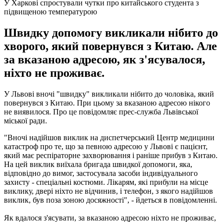
У Харкові спростували чутки про китайського студента з
підвищеною температурою
Швидку допомогу викликали нібито до
хворого, який повернувся з Китаю. Але
за вказаною адресою, як з'ясувалося,
ніхто не проживає.
У Львові вночі "швидку" викликали нібито до чоловіка, який
повернувся з Китаю. При цьому за вказаною адресою нікого
не виявилося. Про це повідомляє прес-служба Львівської
міської ради.
"Вночі надійшов виклик на диспетчерський Центр медицини
катастроф про те, що за певною адресою у Львові є пацієнт,
який має респіраторне захворювання і раніше прибув з Китаю.
На цей виклик виїхала бригада швидкої допомоги, яка,
відповідно до вимог, застосувала засоби індивідуального
захисту - спеціальні костюми. Лікарям, які прибули на місце
виклику, двері ніхто не відчинив, і телефон, з якого надійшов
виклик, був поза зоною досяжності", - йдеться в повідомленні.
Як вдалося з'ясувати, за вказаною адресою ніхто не проживає,