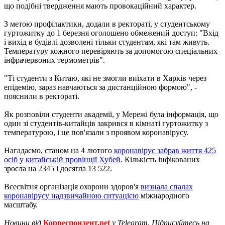
що подібні твердження мають провокаційний характер.
З метою профілактики, додали в ректораті, у студентському
гуртожитку до 1 березня оголошено обмежений доступ: "Вхід
і вихід в будівлі дозволені тільки студентам, які там живуть.
Температуру кожного перевіряють за допомогою спеціальних
інфрачервоних термометрів".
"Ті студенти з Китаю, які не змогли виїхати в Харків через
епідемію, зараз навчаються за дистанційною формою", -
пояснили в ректораті.
Як розповіли студенти академії, у Мережі була інформація, що
один зі студентів-китайців закрився в кімнаті гуртожитку з
температурою, і це пов'язали з проявом коронавірусу.
Нагадаємо, станом на 4 лютого
коронавірус забрав життя 425
осіб у китайській провінції Хубей
. Кількість інфікованих
зросла на 2345 і досягла 13 522.
Всесвітня організація охорони здоров'я
визнала спалах
коронавірусу надзвичайною ситуацією
міжнародного
масштабу.
Новини від
Корреспондент.net
у Telegram. Підписуйтесь на