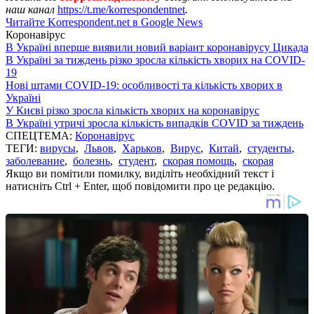
наш канал
https://t.me/korrespondentnet
.
Читайте Korrespondent.net в Google News
Коронавірус
В Україні вперше виявили новий варіант коронавірусу Цикада
В Україні за тиждень різко зросла кількість хворих на COVID-
19
Нові штами COVID-19: особливості та кількість хворих в
Україні
У Києві різко зросла кількість хворих на коронавірус
В Україні утричі зросла кількість випадків COVID за тиждень
СПЕЦТЕМА:
Коронавірус
ТЕГИ:
вирусы
,
Львов
,
Харьков
,
Вирус
,
Китай
,
студенты
,
заболевание
,
болезнь
,
студент
,
скорая помощь
,
скорая
Якщо ви помітили помилку, виділіть необхідний текст і
натисніть Ctrl + Enter, щоб повідомити про це редакцію.