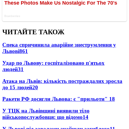
ЧИТАЙТЕ ТАКОЖ
Спека спричинила аварійне знеструмлення у
Львові
861
Удар по Львову: госпіталізовано п'ятьох
людей
31
Атака на Львів: кількість постраждалих зросла
до 15 людей
20
Ракети РФ досягли Львова: є "прильоти"
18
У ТЦК на Львівщині виявили тіло
військовослужбовця: що відомо
14
У Львові під завалами знайшли загиблого
11