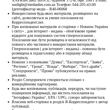
ХАРКІВСЬКЕ ШОСЕ, будинок 172-Б, офіс 208/1 E-mail:
sunlight@mediadim.com.ua
Телефон: 044-205-43-00
Ідентифікатор медіа – R40-06068
Використання будь-яких матеріалів, розміщених на
сайті, дозволяється за умови посилання на
Корреспондент.net.
При копіюванні матеріалів зі сторінки « Новини України
і світу» , для інтернет - видань - обов'язкове пряме
відкрите для пошукових систем гіперпосилання .
Посилання має бути розміщена в незалежності від
повного або часткового використання матеріалів.
Гіперпосилання ( для інтернет - видань) - повинна бути
розміщена в підзаголовку або в першому абзаці
матеріалу.
Новини з позначками "Думка", "Експертиза", "Заява",
"Регіони", "Гроші", "Влада", "Вибори", "Тест-драйв",
"Спецпроекти", "Промо" публікуються на правах
реклами.
Розділ Спецпроекти створюється спільно з
комерційними партнерами.
Будь яке копіювання, публікація, передрук, чи наступне
поширення інформації, що містить посилання на
"Інтерфакс-Україна", EPA / UPG, суворо забороняється.
Власник веб-сторінки в розділі Я-Корреспондент є автор
публікації.