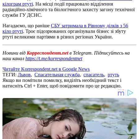
кілограм ртуті
. На місці події працювало відділення
радіаційно-хімічного та біологічного захисту загону технічної
служби ГУ ДСНС.
Нагадаємо, що раніше
СБУ затримала в Рівному ділків з 56
кіло ртуті
. Троє підозрюваних організували бізнес зі збуту
ртуті великими партіями в різних регіонах України.
Новини від
Корреспондент.net
в Telegram. Підписуйтесь на
наш канал
https://t.me/korrespondentnet
Читайте Korrespondent.net в Google News
ТЕГИ:
Львов
,
Спасательная служба
,
спасатель
,
ртуть
Якщо ви помітили помилку, виділіть необхідний текст і
натисніть Ctrl + Enter, щоб повідомити про це редакцію.