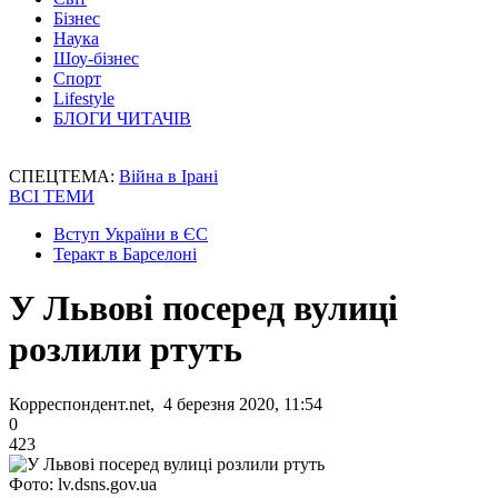
Бізнес
Наука
Шоу-бізнес
Спорт
Lifestyle
БЛОГИ ЧИТАЧІВ
СПЕЦТЕМА:
Війна в Ірані
ВСІ ТЕМИ
Вступ України в ЄС
Теракт в Барселоні
У Львові посеред вулиці
розлили ртуть
Корреспондент.net, 4 березня 2020, 11:54
0
423
Фото: lv.dsns.gov.ua