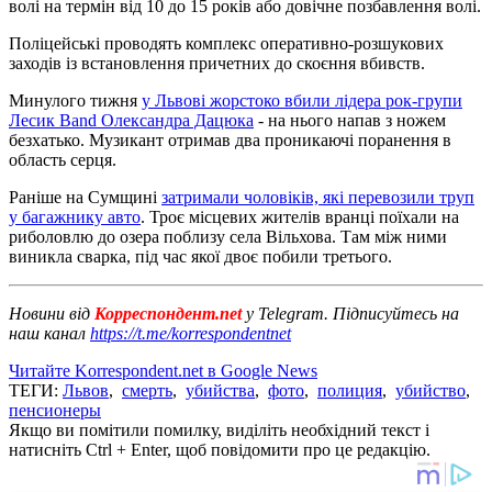
волі на термін від 10 до 15 років або довічне позбавлення волі.
Поліцейські проводять комплекс оперативно-розшукових
заходів із встановлення причетних до скоєння вбивств.
Минулого тижня
у Львові жорстоко вбили лідера рок-групи
Лесик Band Олександра Дацюка
- на нього напав з ножем
безхатько. Музикант отримав два проникаючі поранення в
область серця.
Раніше на Сумщині
затримали чоловіків, які перевозили труп
у багажнику авто
. Троє місцевих жителів вранці поїхали на
риболовлю до озера поблизу села Вільхова. Там між ними
виникла сварка, під час якої двоє побили третього.
Новини від
Корреспондент.net
у Telegram. Підписуйтесь на
наш канал
https://t.me/korrespondentnet
Читайте Korrespondent.net в Google News
ТЕГИ:
Львов
,
смерть
,
убийства
,
фото
,
полиция
,
убийство
,
пенсионеры
Якщо ви помітили помилку, виділіть необхідний текст і
натисніть Ctrl + Enter, щоб повідомити про це редакцію.