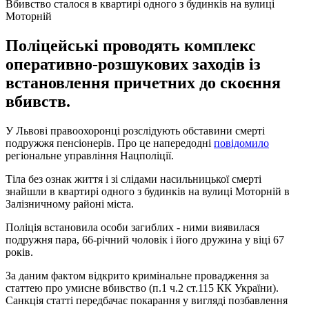
Вбивство сталося в квартирі одного з будинків на вулиці
Моторній
Поліцейські проводять комплекс
оперативно-розшукових заходів із
встановлення причетних до скоєння
вбивств.
У Львові правоохоронці розслідують обставини смерті
подружжя пенсіонерів. Про це напередодні
повідомило
регіональне управління Нацполіції.
Тіла без ознак життя і зі слідами насильницької смерті
знайшли в квартирі одного з будинків на вулиці Моторній в
Залізничному районі міста.
Поліція встановила особи загиблих - ними виявилася
подружня пара, 66-річний чоловік і його дружина у віці 67
років.
За даним фактом відкрито кримінальне провадження за
статтею про умисне вбивство (п.1 ч.2 ст.115 КК України).
Санкція статті передбачає покарання у вигляді позбавлення