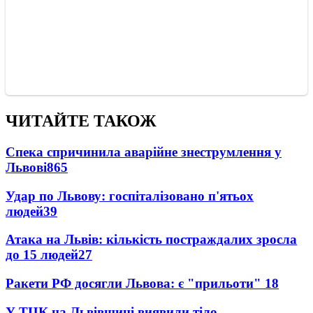
ЧИТАЙТЕ ТАКОЖ
Спека спричинила аварійне знеструмлення у
Львові
865
Удар по Львову: госпіталізовано п'ятьох
людей
39
Атака на Львів: кількість постраждалих зросла
до 15 людей
27
Ракети РФ досягли Львова: є "прильоти"
18
У ТЦК на Львівщині виявили тіло