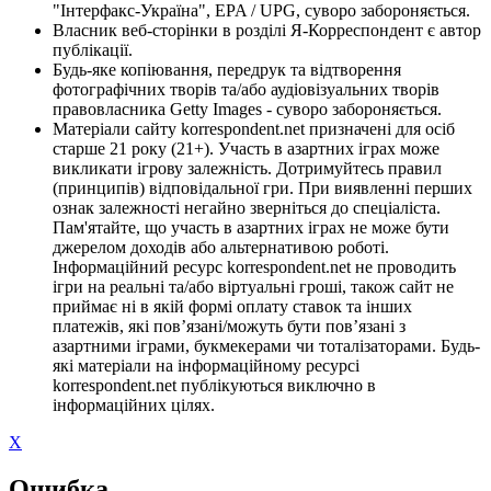
"Інтерфакс-Україна", EPA / UPG, суворо забороняється.
Власник веб-сторінки в розділі Я-Корреспондент є автор
публікації.
Будь-яке копіювання, передрук та відтворення
фотографічних творів та/або аудіовізуальних творів
правовласника Getty Images - суворо забороняється.
Матеріали сайту korrespondent.net призначені для осіб
старше 21 року (21+). Участь в азартних іграх може
викликати ігрову залежність. Дотримуйтесь правил
(принципів) відповідальної гри. При виявленні перших
ознак залежності негайно зверніться до спеціаліста.
Пам'ятайте, що участь в азартних іграх не може бути
джерелом доходів або альтернативою роботі.
Інформаційний ресурс korrespondent.net не проводить
ігри на реальні та/або віртуальні гроші, також сайт не
приймає ні в якій формі оплату ставок та інших
платежів, які пов’язані/можуть бути пов’язані з
азартними іграми, букмекерами чи тоталізаторами. Будь-
які матеріали на інформаційному ресурсі
korrespondent.net публікуються виключно в
інформаційних цілях.
X
Ошибка