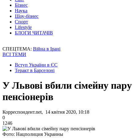
Бізнес
Наука
Шоу-бізнес
Спорт
Lifestyle
БЛОГИ ЧИТАЧІВ
СПЕЦТЕМА:
Війна в Ірані
ВСІ ТЕМИ
Вступ України в ЄС
Теракт в Барселоні
У Львові вбили сімейну пару
пенсіонерів
Корреспондент.net, 14 квітня 2020, 10:18
0
1246
Фото: Нацполиция Украины