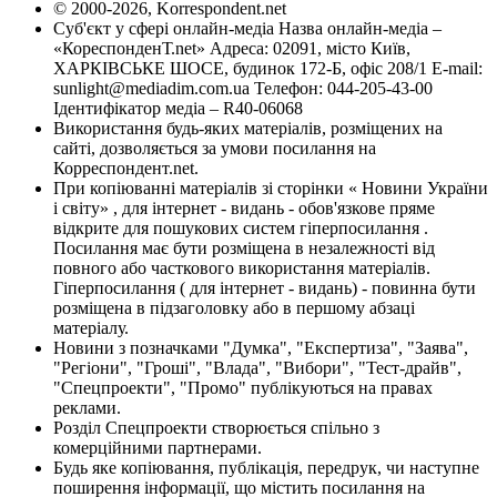
© 2000-2026, Korrespondent.net
Суб'єкт у сфері онлайн-медіа Назва онлайн-медіа –
«КореспонденТ.net» Адреса: 02091, місто Київ,
ХАРКІВСЬКЕ ШОСЕ, будинок 172-Б, офіс 208/1 E-mail:
sunlight@mediadim.com.ua
Телефон: 044-205-43-00
Ідентифікатор медіа – R40-06068
Використання будь-яких матеріалів, розміщених на
сайті, дозволяється за умови посилання на
Корреспондент.net.
При копіюванні матеріалів зі сторінки « Новини України
і світу» , для інтернет - видань - обов'язкове пряме
відкрите для пошукових систем гіперпосилання .
Посилання має бути розміщена в незалежності від
повного або часткового використання матеріалів.
Гіперпосилання ( для інтернет - видань) - повинна бути
розміщена в підзаголовку або в першому абзаці
матеріалу.
Новини з позначками "Думка", "Експертиза", "Заява",
"Регіони", "Гроші", "Влада", "Вибори", "Тест-драйв",
"Спецпроекти", "Промо" публікуються на правах
реклами.
Розділ Спецпроекти створюється спільно з
комерційними партнерами.
Будь яке копіювання, публікація, передрук, чи наступне
поширення інформації, що містить посилання на