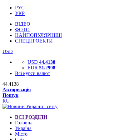
РУС
УКР
ВІДЕО
ФОТО
НАЙПОПУЛЯРНІШІ
СПЕЦПРОЕКТИ
USD
USD
44.4138
EUR
51.2998
Всі курси валют
44.4138
Авторизація
Пошук
RU
ВСІ РОЗДІЛИ
Головна
Україна
Місто
Світ