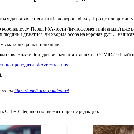
ться для виявлення антитіл до коронавірусу. Про це повідомив 
о коронавірусу. Перші ІФА-тести (імуноферментний аналіз) вже 
і людини і дізнатися, чи хворіла особа на коронавірус", - написа
міських лікарень і поліклінік.
одаткова можливість для визначення хворих на COVID-19 і найго
ленню проводити ІФА-тестування.
.
ш канал
https://t.me/korrespondentnet
ь Ctrl + Enter, щоб повідомити про це редакцію.