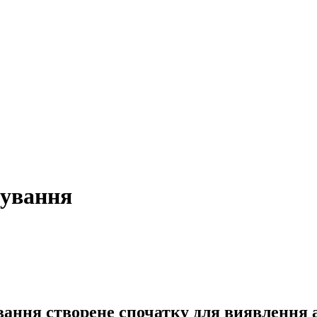
тування
ання створене спочатку для виявлення а