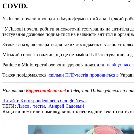
COVID.
У Львові почали проводити імуноферментний аналіз, який роби
"У Львові почали робити високоточні тестування на антитіла д
тестування дозволяє подивитися на наявність антитіл в організм
Зазначається, що апарати для таких досліджень є в лабораторіях 
Міський голова зазначив, що це не заміна ПЛР-тестуванню, а д
Раніше в Міністерстві охорони здоров'я пояснили,
навіщо насе
Також повідомлялося,
скільки ПЛР-тестів проводиться
в Україні
Новини від
Корреспондент.net
в Telegram. Підписуйтесь на на
Читайте Korrespondent.net в Google News
ТЕГИ:
Львов
,
тесты
,
Андрей Садовый
Якщо ви помітили помилку, виділіть необхідний текст і натисніт