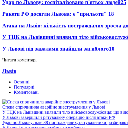
Удар по Львову: госпіталізовано п'ятьох людей
25
Ракети РФ досягли Львова: є "прильоти"
18
Атака на Львів: кількість постраждалих зросла д
У ТЦК на Львівщині виявили тіло військовослуж
У Львові під завалами знайшли загиблого
10
Читати коментарі
Львів
Останні
Популярні
Коментовані
Спека спричинила аварійне знеструмлення у Львові
У ТЦК на Львівщині виявили тіло військовослужбовця: що від
У Львові завершили рятувальну операцію після атаки РФ
Удар по Львову: вже 38 постраждалих, рятувальники розбирают
У Львові під завалами знайшли загиблого