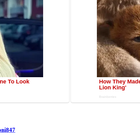
ві
847