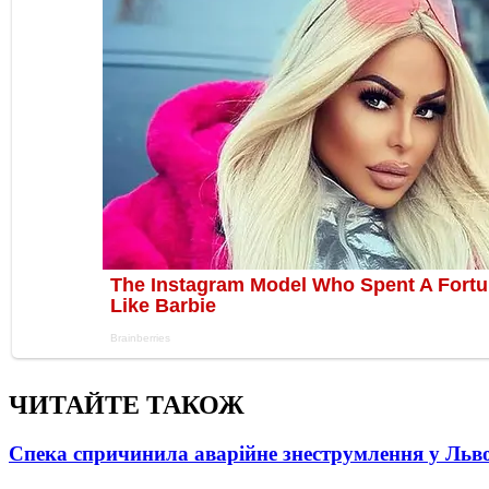
ЧИТАЙТЕ ТАКОЖ
Спека спричинила аварійне знеструмлення у Льво