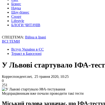
Бізнес
Наука
Шоу-бізнес
Спорт
Lifestyle
БЛОГИ ЧИТАЧІВ
СПЕЦТЕМА:
Війна в Ірані
ВСІ ТЕМИ
Вступ України в ЄС
Теракт в Барселоні
У Львові стартувало ІФА-тес
Корреспондент.net, 25 травня 2020, 10:25
0
251
Медпрацівникам вже почали проводити такі тести
Міський голова зазначає, що ІФА-тестув