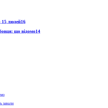
о 15 людей
16
бовця: що відомо
14
омо
ь завали