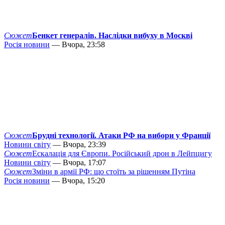
Сюжет
Бенкет генералів. Наслідки вибуху в Москві
Росія новини
— Вчора, 23:58
Сюжет
Брудні технології. Атаки РФ на вибори у Франції
Новини світу
— Вчора, 23:39
Сюжет
Ескалація для Європи. Російський дрон в Лейпцигу
Новини світу
— Вчора, 17:07
Сюжет
Зміни в армії РФ: що стоїть за рішенням Путіна
Росія новини
— Вчора, 15:20