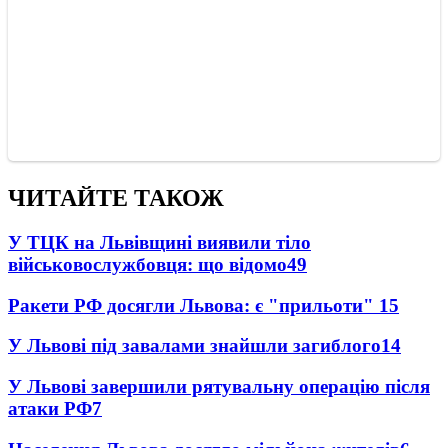
ЧИТАЙТЕ ТАКОЖ
У ТЦК на Львівщині виявили тіло
військовослужбовця: що відомо
49
Ракети РФ досягли Львова: є "прильоти"
15
У Львові під завалами знайшли загиблого
14
У Львові завершили рятувальну операцію після
атаки РФ
7