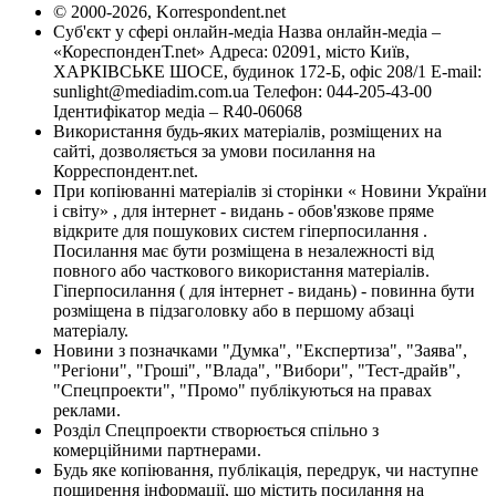
© 2000-2026, Korrespondent.net
Суб'єкт у сфері онлайн-медіа Назва онлайн-медіа –
«КореспонденТ.net» Адреса: 02091, місто Київ,
ХАРКІВСЬКЕ ШОСЕ, будинок 172-Б, офіс 208/1 E-mail:
sunlight@mediadim.com.ua
Телефон: 044-205-43-00
Ідентифікатор медіа – R40-06068
Використання будь-яких матеріалів, розміщених на
сайті, дозволяється за умови посилання на
Корреспондент.net.
При копіюванні матеріалів зі сторінки « Новини України
і світу» , для інтернет - видань - обов'язкове пряме
відкрите для пошукових систем гіперпосилання .
Посилання має бути розміщена в незалежності від
повного або часткового використання матеріалів.
Гіперпосилання ( для інтернет - видань) - повинна бути
розміщена в підзаголовку або в першому абзаці
матеріалу.
Новини з позначками "Думка", "Експертиза", "Заява",
"Регіони", "Гроші", "Влада", "Вибори", "Тест-драйв",
"Спецпроекти", "Промо" публікуються на правах
реклами.
Розділ Спецпроекти створюється спільно з
комерційними партнерами.
Будь яке копіювання, публікація, передрук, чи наступне
поширення інформації, що містить посилання на