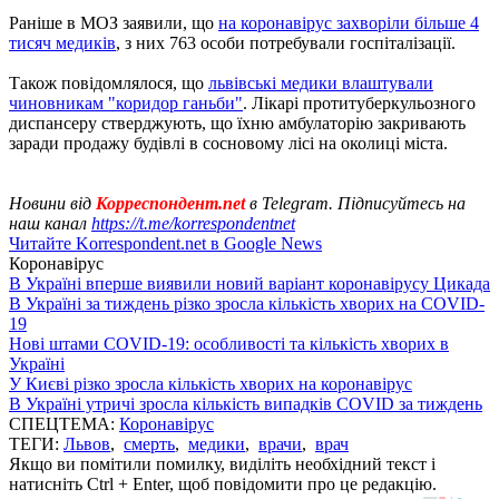
Раніше в МОЗ заявили, що
на коронавірус захворіли більше 4
тисяч медиків
, з них 763 особи потребували госпіталізації.
Також повідомлялося, що
львівські медики влаштували
чиновникам "коридор ганьби"
. Лікарі протитуберкульозного
диспансеру стверджують, що їхню амбулаторію закривають
заради продажу будівлі в сосновому лісі на околиці міста.
Новини від
Корреспондент.net
в Telegram. Підписуйтесь на
наш канал
https://t.me/korrespondentnet
Читайте Korrespondent.net в Google News
Коронавірус
В Україні вперше виявили новий варіант коронавірусу Цикада
В Україні за тиждень різко зросла кількість хворих на COVID-
19
Нові штами COVID-19: особливості та кількість хворих в
Україні
У Києві різко зросла кількість хворих на коронавірус
В Україні утричі зросла кількість випадків COVID за тиждень
СПЕЦТЕМА:
Коронавірус
ТЕГИ:
Львов
,
смерть
,
медики
,
врачи
,
врач
Якщо ви помітили помилку, виділіть необхідний текст і
натисніть Ctrl + Enter, щоб повідомити про це редакцію.