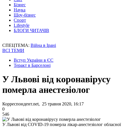
Бізнес
Наука
Шоу-бізнес
Спорт
Lifestyle
БЛОГИ ЧИТАЧІВ
СПЕЦТЕМА:
Війна в Ірані
ВСІ ТЕМИ
Вступ України в ЄС
Теракт в Барселоні
У Львові від коронавірусу
померла анестезіолог
Корреспондент.net, 25 травня 2020, 16:17
0
546
У Львові від COVID-19 померла лікар-анестезіолог обласної