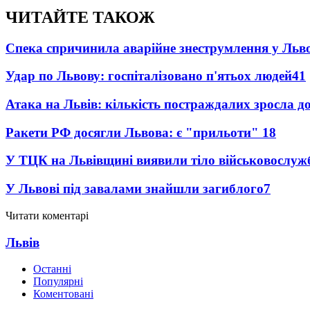
ЧИТАЙТЕ ТАКОЖ
Спека спричинила аварійне знеструмлення у Льво
Удар по Львову: госпіталізовано п'ятьох людей
41
Атака на Львів: кількість постраждалих зросла д
Ракети РФ досягли Львова: є "прильоти"
18
У ТЦК на Львівщині виявили тіло військовослуж
У Львові під завалами знайшли загиблого
7
Читати коментарі
Львів
Останні
Популярні
Коментовані