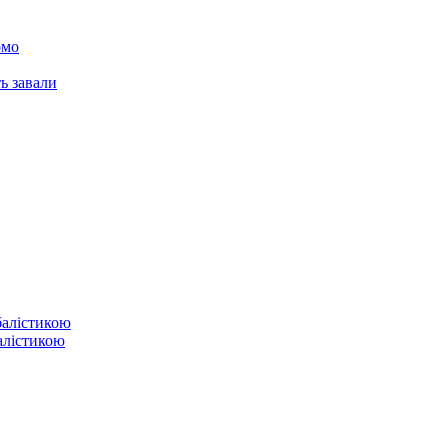
омо
ь завали
балістикою