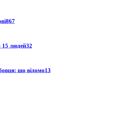
ві
867
о 15 людей
32
бовця: що відомо
13