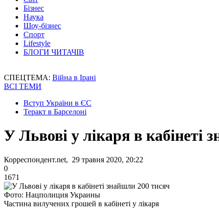
Бізнес
Наука
Шоу-бізнес
Спорт
Lifestyle
БЛОГИ ЧИТАЧІВ
СПЕЦТЕМА:
Війна в Ірані
ВСІ ТЕМИ
Вступ України в ЄС
Теракт в Барселоні
У Львові у лікаря в кабінеті 
Корреспондент.net, 29 травня 2020, 20:22
0
1671
Фото: Нацполиция Украины
Частина вилучених грошей в кабінеті у лікаря