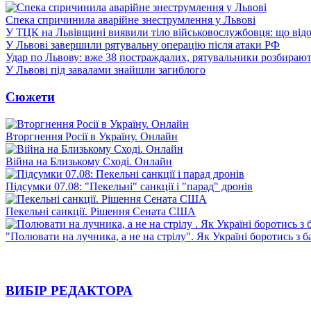
Спека спричинила аварійне знеструмлення у Львові
У ТЦК на Львівщині виявили тіло військовослужбовця: що від
У Львові завершили рятувальну операцію після атаки РФ
Удар по Львову: вже 38 постраждалих, рятувальники розбирают
У Львові під завалами знайшли загиблого
Сюжети
Вторгнення Росії в Україну. Онлайн
Війна на Близькому Сході. Онлайн
Підсумки 07.08: "Пекельні" санкції і "парад" дронів
Пекельні санкції. Рішення Сената США
"Полювати на лучника, а не на стрілу". Як Україні боротись з 
ВИБІР РЕДАКТОРА