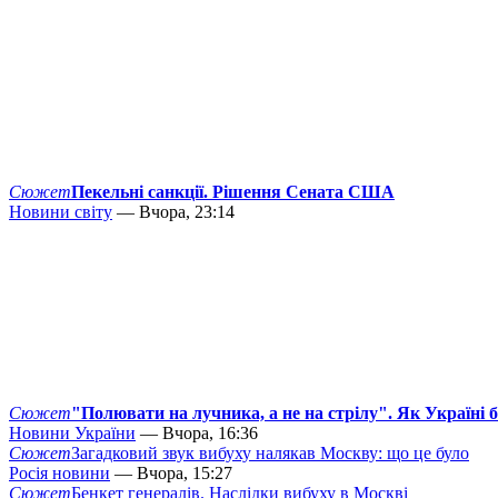
Сюжет
Пекельні санкції. Рішення Сената США
Новини світу
— Вчора, 23:14
Сюжет
"Полювати на лучника, а не на стрілу". Як Україні 
Новини України
— Вчора, 16:36
Сюжет
Загадковий звук вибуху налякав Москву: що це було
Росія новини
— Вчора, 15:27
Сюжет
Бенкет генералів. Наслідки вибуху в Москві