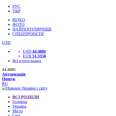
РУС
УКР
ВІДЕО
ФОТО
НАЙПОПУЛЯРНІШІ
СПЕЦПРОЕКТИ
USD
USD
44.4886
EUR
51.3350
Всі курси валют
44.4886
Авторизація
Пошук
RU
ВСІ РОЗДІЛИ
Головна
Україна
Місто
Світ