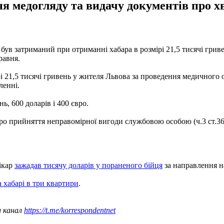
я медогляду та видачу документів про хв
ні був затриманий при отриманні хабара в розмірі 21,5 тисячі гри
равня.
 21,5 тисячі гривень у жителя Львова за проведення медичного ог
ленні.
ь, 600 доларів і 400 євро.
ро прийняття неправомірної вигоди службовою особою (ч.3 ст.36
ікар
зажадав тисячу доларів у пораненого бійця
за направлення на
 хабарі в три квартири
.
ш канал
https://t.me/korrespondentnet