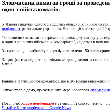
Зловмисник вимагав гроші за проведенн
один з військкоматів.
У Львові завідувач одного з відділень обласної клінічної лікар
повідомляє
регіональне управління Нацполіції в п'ятницю, 29 т
"Зловмисник вимагав та отримав неправомірну вигоду у розмірі
в один з районних військових комісаріатів", - йдеться в повідом
Зазначено, що в кабінеті у лікаря було виявлено 150 тисяч гривен
За цим фактом відкрито кримінальне провадження за статтею п
майна.
Раніше в п'ятницю повідомлялося, що в Житомирі військовий л
Також стало відомо, що заступника мера Борисполя
спіймали на
Новини від
Корреспондент.net
в Telegram. Підписуйтесь на на
Читайте Korrespondent.net в Google News