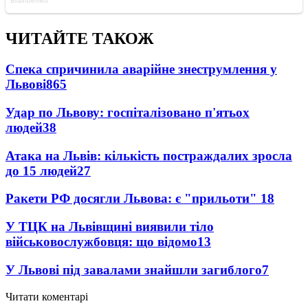
ЧИТАЙТЕ ТАКОЖ
Спека спричинила аварійне знеструмлення у
Львові
865
Удар по Львову: госпіталізовано п'ятьох
людей
38
Атака на Львів: кількість постраждалих зросла
до 15 людей
27
Ракети РФ досягли Львова: є "прильоти"
18
У ТЦК на Львівщині виявили тіло
військовослужбовця: що відомо
13
У Львові під завалами знайшли загиблого
7
Читати коментарі