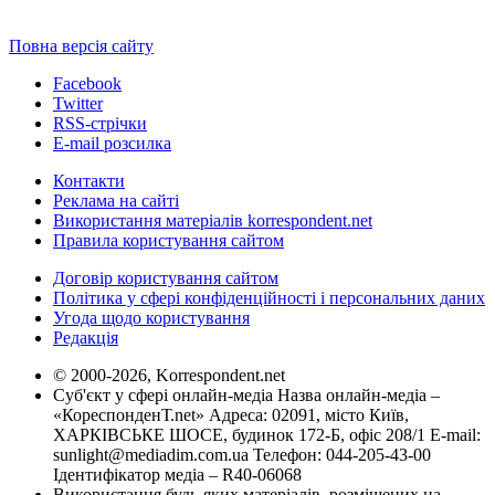
Повна версія сайту
Facebook
Twitter
RSS-стрічки
E-mail розсилка
Контакти
Реклама на сайті
Використання матеріалів korrespondent.net
Правила користування сайтом
Договір користування сайтом
Політика у сфері конфіденційності і персональних даних
Угода щодо користування
Редакція
© 2000-2026, Korrespondent.net
Суб'єкт у сфері онлайн-медіа Назва онлайн-медіа –
«КореспонденТ.net» Адреса: 02091, місто Київ,
ХАРКІВСЬКЕ ШОСЕ, будинок 172-Б, офіс 208/1 E-mail:
sunlight@mediadim.com.ua
Телефон: 044-205-43-00
Ідентифікатор медіа – R40-06068
Використання будь-яких матеріалів, розміщених на