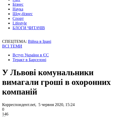
Бізнес
Наука
Шоу-бізнес
Спорт
Lifestyle
БЛОГИ ЧИТАЧІВ
СПЕЦТЕМА:
Війна в Ірані
ВСІ ТЕМИ
Вступ України в ЄС
Теракт в Барселоні
У Львові комунальники
вимагали гроші в охоронних
компаній
Корреспондент.net, 5 червня 2020, 15:24
0
146