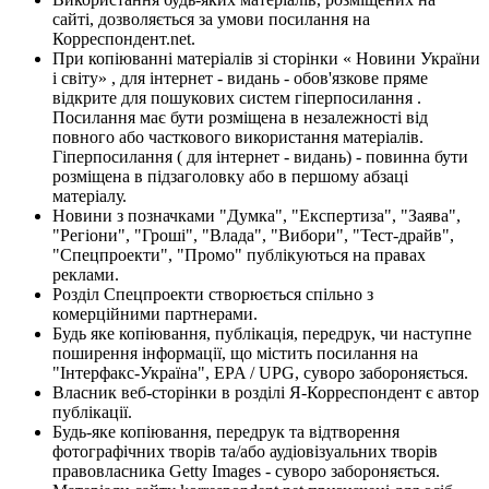
сайті, дозволяється за умови посилання на
Корреспондент.net.
При копіюванні матеріалів зі сторінки « Новини України
і світу» , для інтернет - видань - обов'язкове пряме
відкрите для пошукових систем гіперпосилання .
Посилання має бути розміщена в незалежності від
повного або часткового використання матеріалів.
Гіперпосилання ( для інтернет - видань) - повинна бути
розміщена в підзаголовку або в першому абзаці
матеріалу.
Новини з позначками "Думка", "Експертиза", "Заява",
"Регіони", "Гроші", "Влада", "Вибори", "Тест-драйв",
"Спецпроекти", "Промо" публікуються на правах
реклами.
Розділ Спецпроекти створюється спільно з
комерційними партнерами.
Будь яке копіювання, публікація, передрук, чи наступне
поширення інформації, що містить посилання на
"Інтерфакс-Україна", EPA / UPG, суворо забороняється.
Власник веб-сторінки в розділі Я-Корреспондент є автор
публікації.
Будь-яке копіювання, передрук та відтворення
фотографічних творів та/або аудіовізуальних творів
правовласника Getty Images - суворо забороняється.