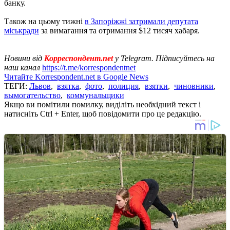
банку.
Також на цьому тижні
в Запоріжжі затримали депутата
міськради
за вимагання та отримання $12 тисяч хабаря.
Новини від
Корреспондент.net
у Telegram. Підписуйтесь на
наш канал
https://t.me/korrespondentnet
Читайте Korrespondent.net в Google News
ТЕГИ:
Львов
,
взятка
,
фото
,
полиция
,
взятки
,
чиновники
,
вымогательство
,
коммунальщики
Якщо ви помітили помилку, виділіть необхідний текст і
натисніть Ctrl + Enter, щоб повідомити про це редакцію.