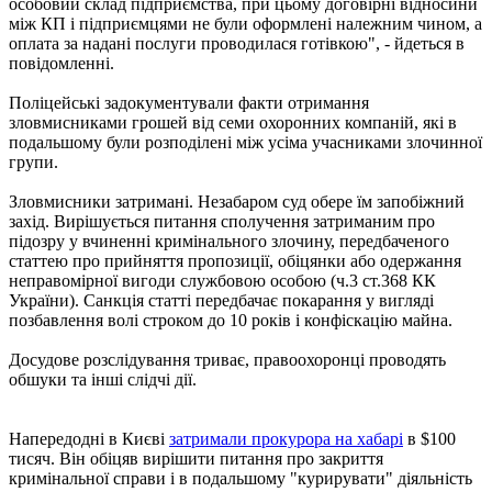
особовий склад підприємства, при цьому договірні відносини
між КП і підприємцями не були оформлені належним чином, а
оплата за надані послуги проводилася готівкою", - йдеться в
повідомленні.
Поліцейські задокументували факти отримання
зловмисниками грошей від семи охоронних компаній, які в
подальшому були розподілені між усіма учасниками злочинної
групи.
Зловмисники затримані. Незабаром суд обере їм запобіжний
захід. Вирішується питання сполучення затриманим про
підозру у вчиненні кримінального злочину, передбаченого
статтею про прийняття пропозиції, обіцянки або одержання
неправомірної вигоди службовою особою (ч.3 ст.368 КК
України). Санкція статті передбачає покарання у вигляді
позбавлення волі строком до 10 років і конфіскацію майна.
Досудове розслідування триває, правоохоронці проводять
обшуки та інші слідчі дії.
Напередодні в Києві
затримали прокурора на хабарі
в $100
тисяч. Він обіцяв вирішити питання про закриття
кримінальної справи і в подальшому "курирувати" діяльність