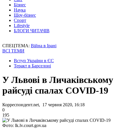
Бізнес
Наука
Шоу-бізнес
Спорт
Lifestyle
БЛОГИ ЧИТАЧІВ
СПЕЦТЕМА:
Війна в Ірані
ВСІ ТЕМИ
Вступ України в ЄС
Теракт в Барселоні
У Львові в Личаківському
райсуді спалах COVID-19
Корреспондент.net, 17 червня 2020, 16:18
0
195
Фото: lk.lv.court.gov.ua