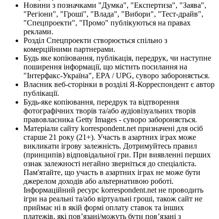
Новини з позначками "Думка", "Експертиза", "Заява",
"Регіони", "Гроші", "Влада", "Вибори", "Тест-драйв",
"Спецпроекти", "Промо" публікуються на правах
реклами.
Розділ Спецпроекти створюється спільно з
комерційними партнерами.
Будь яке копіювання, публікація, передрук, чи наступне
поширення інформації, що містить посилання на
"Інтерфакс-Україна", EPA / UPG, суворо забороняється.
Власник веб-сторінки в розділі Я-Корреспондент є автор
публікації.
Будь-яке копіювання, передрук та відтворення
фотографічних творів та/або аудіовізуальних творів
правовласника Getty Images - суворо забороняється.
Матеріали сайту korrespondent.net призначені для осіб
старше 21 року (21+). Участь в азартних іграх може
викликати ігрову залежність. Дотримуйтесь правил
(принципів) відповідальної гри. При виявленні перших
ознак залежності негайно зверніться до спеціаліста.
Пам'ятайте, що участь в азартних іграх не може бути
джерелом доходів або альтернативою роботі.
Інформаційний ресурс korrespondent.net не проводить
ігри на реальні та/або віртуальні гроші, також сайт не
приймає ні в якій формі оплату ставок та інших
платежів, які пов’язані/можуть бути пов’язані з