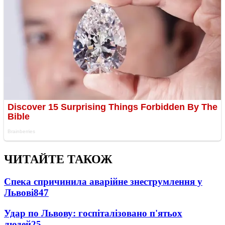
ЧИТАЙТЕ ТАКОЖ
Спека спричинила аварійне знеструмлення у
Львові
847
Удар по Львову: госпіталізовано п'ятьох
людей
25