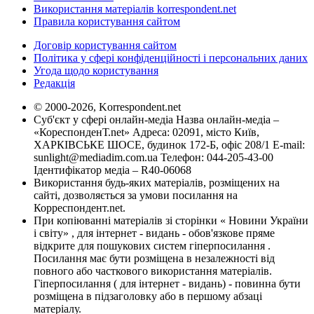
Використання матеріалів korrespondent.net
Правила користування сайтом
Договір користування сайтом
Політика у сфері конфіденційності і персональних даних
Угода щодо користування
Редакція
© 2000-2026, Korrespondent.net
Суб'єкт у сфері онлайн-медіа Назва онлайн-медіа –
«КореспонденТ.net» Адреса: 02091, місто Київ,
ХАРКІВСЬКЕ ШОСЕ, будинок 172-Б, офіс 208/1 E-mail:
sunlight@mediadim.com.ua
Телефон: 044-205-43-00
Ідентифікатор медіа – R40-06068
Використання будь-яких матеріалів, розміщених на
сайті, дозволяється за умови посилання на
Корреспондент.net.
При копіюванні матеріалів зі сторінки « Новини України
і світу» , для інтернет - видань - обов'язкове пряме
відкрите для пошукових систем гіперпосилання .
Посилання має бути розміщена в незалежності від
повного або часткового використання матеріалів.
Гіперпосилання ( для інтернет - видань) - повинна бути
розміщена в підзаголовку або в першому абзаці
матеріалу.