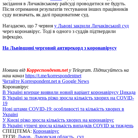
засідання в Личаківському райсуді проводитися не будуть.
Після отримання результатів тестування інших працівників
суду визначать, як далі працюватиме суд.
Нагадаємо, що 7 червня
у Львові закрили Личаківський суд
через коронавірус. Тоді в одного з суддів підтвердили
інфекцію.
На Львівщині черговий антирекорд з коронавірусу
Новини від
Корреспондент.net
у Telegram. Підписуйтесь на
наш канал
https://t.me/korrespondentnet
Читайте Korrespondent.net в Google News
Коронавірус
В Україні вперше виявили новий варіант коронавірусу Цикада
В Україні за тиждень різко зросла кількість хворих на COVID-
19
Нові штами COVID-19: особливості та кількість хворих в
Україні
У Києві різко зросла кількість хворих на коронавірус
В Україні утричі зросла кількість випадків COVID за тиждень
СПЕЦТЕМА:
Коронавірус
ТЕГИ:
Львов
,
Львовская область
,
суд