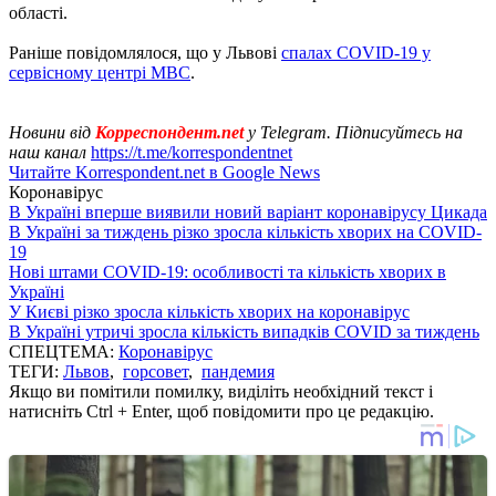
області.
Раніше повідомлялося, що у Львові
спалах COVID-19 у
сервісному центрі МВС
.
Новини від
Корреспондент.net
у Telegram. Підписуйтесь на
наш канал
https://t.me/korrespondentnet
Читайте Korrespondent.net в Google News
Коронавірус
В Україні вперше виявили новий варіант коронавірусу Цикада
В Україні за тиждень різко зросла кількість хворих на COVID-
19
Нові штами COVID-19: особливості та кількість хворих в
Україні
У Києві різко зросла кількість хворих на коронавірус
В Україні утричі зросла кількість випадків COVID за тиждень
СПЕЦТЕМА:
Коронавірус
ТЕГИ:
Львов
,
горсовет
,
пандемия
Якщо ви помітили помилку, виділіть необхідний текст і
натисніть Ctrl + Enter, щоб повідомити про це редакцію.