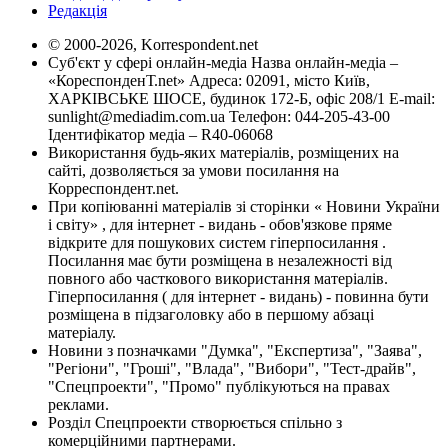
Редакція
© 2000-2026, Korrespondent.net
Суб'єкт у сфері онлайн-медіа Назва онлайн-медіа –
«КореспонденТ.net» Адреса: 02091, місто Київ,
ХАРКІВСЬКЕ ШОСЕ, будинок 172-Б, офіс 208/1 E-mail:
sunlight@mediadim.com.ua
Телефон: 044-205-43-00
Ідентифікатор медіа – R40-06068
Використання будь-яких матеріалів, розміщених на
сайті, дозволяється за умови посилання на
Корреспондент.net.
При копіюванні матеріалів зі сторінки « Новини України
і світу» , для інтернет - видань - обов'язкове пряме
відкрите для пошукових систем гіперпосилання .
Посилання має бути розміщена в незалежності від
повного або часткового використання матеріалів.
Гіперпосилання ( для інтернет - видань) - повинна бути
розміщена в підзаголовку або в першому абзаці
матеріалу.
Новини з позначками "Думка", "Експертиза", "Заява",
"Регіони", "Гроші", "Влада", "Вибори", "Тест-драйв",
"Спецпроекти", "Промо" публікуються на правах
реклами.
Розділ Спецпроекти створюється спільно з
комерційними партнерами.