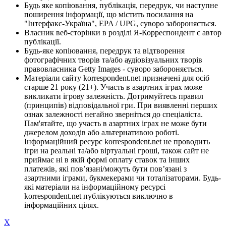
Будь яке копіювання, публікація, передрук, чи наступне
поширення інформації, що містить посилання на
"Інтерфакс-Україна", EPA / UPG, суворо забороняється.
Власник веб-сторінки в розділі Я-Корреспондент є автор
публікації.
Будь-яке копіювання, передрук та відтворення
фотографічних творів та/або аудіовізуальних творів
правовласника Getty Images - суворо забороняється.
Матеріали сайту korrespondent.net призначені для осіб
старше 21 року (21+). Участь в азартних іграх може
викликати ігрову залежність. Дотримуйтесь правил
(принципів) відповідальної гри. При виявленні перших
ознак залежності негайно зверніться до спеціаліста.
Пам'ятайте, що участь в азартних іграх не може бути
джерелом доходів або альтернативою роботі.
Інформаційний ресурс korrespondent.net не проводить
ігри на реальні та/або віртуальні гроші, також сайт не
приймає ні в якій формі оплату ставок та інших
платежів, які пов’язані/можуть бути пов’язані з
азартними іграми, букмекерами чи тоталізаторами. Будь-
які матеріали на інформаційному ресурсі
korrespondent.net публікуються виключно в
інформаційних цілях.
X