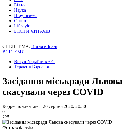
Бізнес
Наука
Шоу-бізнес
Спорт
Lifestyle
БЛОГИ ЧИТАЧІВ
СПЕЦТЕМА:
Війна в Ірані
ВСІ ТЕМИ
Вступ України в ЄС
Теракт в Барселоні
Засідання міськради Львова
скасували через COVID
Корреспондент.net, 20 серпня 2020, 20:30
0
225
Фото: wikipedia