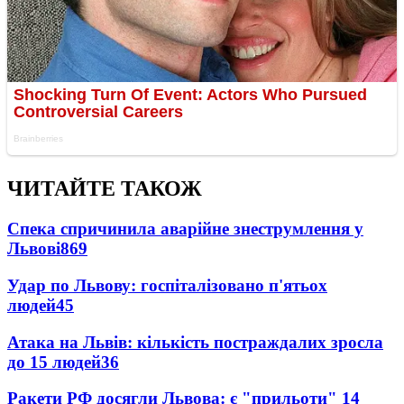
ЧИТАЙТЕ ТАКОЖ
Спека спричинила аварійне знеструмлення у
Львові
869
Удар по Львову: госпіталізовано п'ятьох
людей
45
Атака на Львів: кількість постраждалих зросла
до 15 людей
36
Ракети РФ досягли Львова: є "прильоти"
14