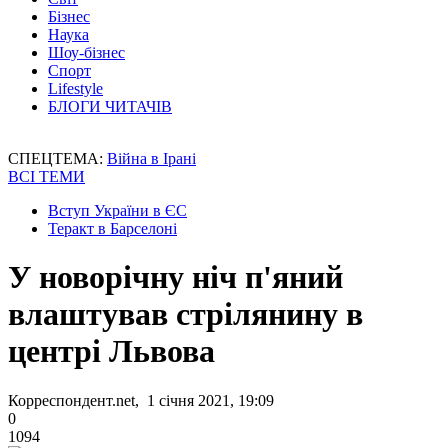
Бізнес
Наука
Шоу-бізнес
Спорт
Lifestyle
БЛОГИ ЧИТАЧІВ
СПЕЦТЕМА:
Війна в Ірані
ВСІ ТЕМИ
Вступ України в ЄС
Теракт в Барселоні
У новорічну ніч п'яний
влаштував стрілянину в
центрі Львова
Корреспондент.net, 1 січня 2021, 19:09
0
1094