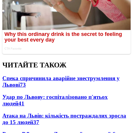
ЧИТАЙТЕ ТАКОЖ
Спека спричинила аварійне знеструмлення у
Львові
73
Удар по Львову: госпіталізовано п'ятьох
людей
41
Атака на Львів: кількість постраждалих зросла
до 15 людей
37