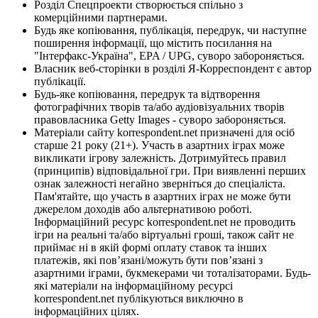
Розділ Спецпроекти створюється спільно з
комерційними партнерами.
Будь яке копіювання, публікація, передрук, чи наступне
поширення інформації, що містить посилання на
"Інтерфакс-Україна", EPA / UPG, суворо забороняється.
Власник веб-сторінки в розділі Я-Корреспондент є автор
публікації.
Будь-яке копіювання, передрук та відтворення
фотографічних творів та/або аудіовізуальних творів
правовласника Getty Images - суворо забороняється.
Матеріали сайту korrespondent.net призначені для осіб
старше 21 року (21+). Участь в азартних іграх може
викликати ігрову залежність. Дотримуйтесь правил
(принципів) відповідальної гри. При виявленні перших
ознак залежності негайно зверніться до спеціаліста.
Пам'ятайте, що участь в азартних іграх не може бути
джерелом доходів або альтернативою роботі.
Інформаційний ресурс korrespondent.net не проводить
ігри на реальні та/або віртуальні гроші, також сайт не
приймає ні в якій формі оплату ставок та інших
платежів, які пов’язані/можуть бути пов’язані з
азартними іграми, букмекерами чи тоталізаторами. Будь-
які матеріали на інформаційному ресурсі
korrespondent.net публікуються виключно в
інформаційних цілях.