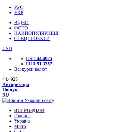
РУС
УКР
ВІДЕО
ФОТО
НАЙПОПУЛЯРНІШІ
СПЕЦПРОЕКТИ
USD
USD
44.4925
EUR
51.3357
Всі курси валют
44.4925
Авторизація
Пошук
RU
ВСІ РОЗДІЛИ
Головна
Україна
Місто
Світ