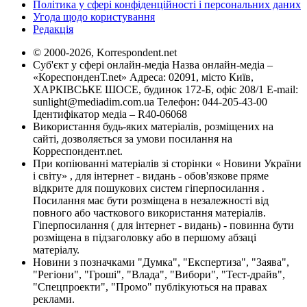
Політика у сфері конфіденційності і персональних даних
Угода щодо користування
Редакція
© 2000-2026, Korrespondent.net
Суб'єкт у сфері онлайн-медіа Назва онлайн-медіа –
«КореспонденТ.net» Адреса: 02091, місто Київ,
ХАРКІВСЬКЕ ШОСЕ, будинок 172-Б, офіс 208/1 E-mail:
sunlight@mediadim.com.ua
Телефон: 044-205-43-00
Ідентифікатор медіа – R40-06068
Використання будь-яких матеріалів, розміщених на
сайті, дозволяється за умови посилання на
Корреспондент.net.
При копіюванні матеріалів зі сторінки « Новини України
і світу» , для інтернет - видань - обов'язкове пряме
відкрите для пошукових систем гіперпосилання .
Посилання має бути розміщена в незалежності від
повного або часткового використання матеріалів.
Гіперпосилання ( для інтернет - видань) - повинна бути
розміщена в підзаголовку або в першому абзаці
матеріалу.
Новини з позначками "Думка", "Експертиза", "Заява",
"Регіони", "Гроші", "Влада", "Вибори", "Тест-драйв",
"Спецпроекти", "Промо" публікуються на правах
реклами.