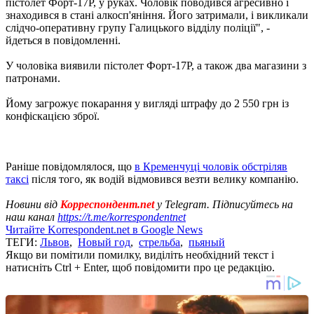
пістолет Форт-17Р, у руках. Чоловік поводився агресивно і
знаходився в стані алкосп'яніння. Його затримали, і викликали
слідчо-оперативну групу Галицького відділу поліції", -
йдеться в повідомленні.
У чоловіка виявили пістолет Форт-17Р, а також два магазини з
патронами.
Йому загрожує покарання у вигляді штрафу до 2 550 грн із
конфіскацією зброї.
Раніше повідомлялося, що
в Кременчуці чоловік обстріляв
таксі
після того, як водій відмовився везти велику компанію.
Новини від
Корреспондент.net
у Telegram. Підписуйтесь на
наш канал
https://t.me/korrespondentnet
Читайте Korrespondent.net в Google News
ТЕГИ:
Львов
,
Новый год
,
стрельба
,
пьяный
Якщо ви помітили помилку, виділіть необхідний текст і
натисніть Ctrl + Enter, щоб повідомити про це редакцію.