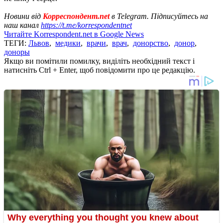
Новини від
Корреспондент.net
в Telegram. Підписуйтесь на
наш канал
https://t.me/korrespondentnet
Читайте Korrespondent.net в Google News
ТЕГИ:
Львов
,
медики
,
врачи
,
врач
,
донорство
,
донор
,
доноры
Якщо ви помітили помилку, виділіть необхідний текст і
натисніть Ctrl + Enter, щоб повідомити про це редакцію.