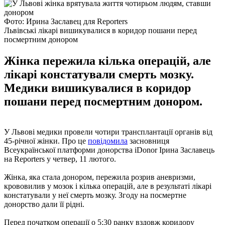
Фото: Ирина Заславец для Reporters
Львівські лікарі вишикувалися в коридор пошани перед
посмертним донором
Жінка пережила кілька операцій, але
лікарі констатували смерть мозку.
Медики вишикувалися в коридор
пошани перед посмертним донором.
У Львові медики провели чотири трансплантації органів від
45-річної жінки. Про це
повідомила
засновниця
Всеукраїнської платформи донорства iDonor Ірина Заславець
на Reporters у четвер, 11 лютого.
Жінка, яка стала донором, пережила розрив аневризми,
крововилив у мозок і кілька операцій, але в результаті лікарі
констатували у неї смерть мозку. Згоду на посмертне
донорство дали її рідні.
Перед початком операції о 5:30 ранку вздовж коридору