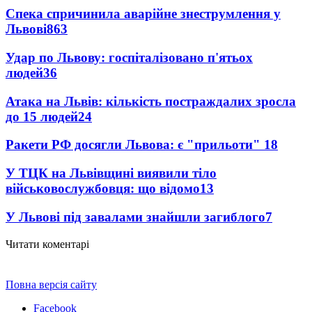
Спека спричинила аварійне знеструмлення у
Львові
863
Удар по Львову: госпіталізовано п'ятьох
людей
36
Атака на Львів: кількість постраждалих зросла
до 15 людей
24
Ракети РФ досягли Львова: є "прильоти"
18
У ТЦК на Львівщині виявили тіло
військовослужбовця: що відомо
13
У Львові під завалами знайшли загиблого
7
Читати коментарі
Повна версія сайту
Facebook