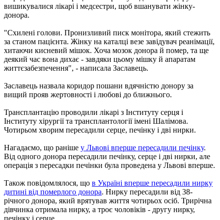
вишикувалися лікарі і медсестри, щоб вшанувати жінку-
донора.
"Схилені голови. Пронизливий писк монітора, який стежить
за станом пацієнта. Жінку на каталці везе завідувач реанімації,
хитаючи кисневий мішок. Хоча мозок донора й помер, та ще
деякий час вона дихає - завдяки цьому мішку й апаратам
життєзабезпечення", - написала Заславець.
Заславець назвала коридор пошани вдячністю донору за
вищий прояв жертовності і любові до ближнього.
Трансплантацію проводили лікарі з Інституту серця і
Інституту хірургії та трансплантології імені Шалімова.
Чотирьом хворим пересадили серце, печінку і дві нирки.
Нагадаємо, що раніше
у Львові вперше пересадили печінку
.
Від одного донора пересадили печінку, серце і дві нирки, але
операція з пересадки печінки була проведена у Львові вперше.
Також повідомлялося, що
в Україні вперше пересадили нирку
дитині від померлого донора
. Нирку пересадили від 38-
річного донора, який врятував життя чотирьох осіб. Трирічна
дівчинка отримала нирку, а троє чоловіків - другу нирку,
печінку і серце.