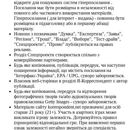
відкрите для пошукових систем гіперпосилання .
Посилання має бути розміщена в незалежності від
повного або часткового використання матеріалів.
Гіперпосилання ( для інтернет - видань) - повинна бути
розміщена в підзаголовку або в першому абзаці
матеріалу.
Новини з позначками "Думка", "Експертиза", "Заява",
"Регіони", "Гроші", "Влада", "Вибори", "Тест-драйв",
"Спецпроекти", "Промо" публікуються на правах
реклами.
Розділ Спецпроекти створюється спільно з
комерційними партнерами.
Будь яке копіювання, публікація, передрук, чи наступне
поширення інформації, що містить посилання на
"Інтерфакс-Україна", EPA / UPG, суворо забороняється.
Власник веб-сторінки в розділі Я-Корреспондент є автор
публікації.
Будь-яке копіювання, передрук та відтворення
фотографічних творів та/або аудіовізуальних творів
правовласника Getty Images - суворо забороняється.
Матеріали сайту korrespondent.net призначені для осіб
старше 21 року (21+). Участь в азартних іграх може
викликати ігрову залежність. Дотримуйтесь правил
(принципів) відповідальної гри. При виявленні перших
ознак залежності негайно зверніться до спеціаліста.