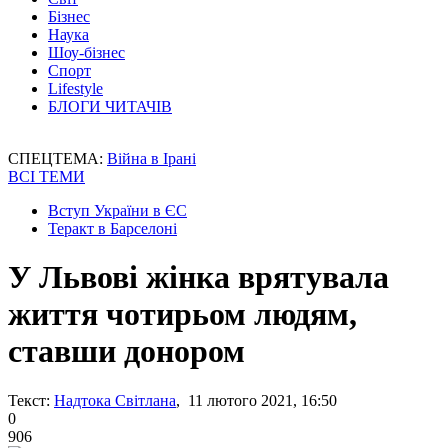
Бізнес
Наука
Шоу-бізнес
Спорт
Lifestyle
БЛОГИ ЧИТАЧІВ
СПЕЦТЕМА:
Війна в Ірані
ВСІ ТЕМИ
Вступ України в ЄС
Теракт в Барселоні
У Львові жінка врятувала
життя чотирьом людям,
ставши донором
Текст:
Надтока Світлана
, 11 лютого 2021, 16:50
0
906