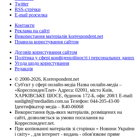
Twitter
RSS-стрічки
E-mail розсилка
Контакти
Реклама на сайті
Використання матеріалів korrespondent.net
Правила користування сайтом
Договір користування сайтом
Політика у сфері конфіденційності і персональних даних
Угода щодо користування
Редакція
© 2000-2026, Korrespondent.net
Суб'єкт у сфері онлайн-медіа Назва онлайн-медіа –
«КореспонденТ.net» Адреса: 02091, місто Київ,
ХАРКІВСЬКЕ ШОСЕ, будинок 172-Б, офіс 208/1 E-mail:
sunlight@mediadim.com.ua
Телефон: 044-205-43-00
Ідентифікатор медіа – R40-06068
Використання будь-яких матеріалів, розміщених на
сайті, дозволяється за умови посилання на
Корреспондент.net.
При копіюванні матеріалів зі сторінки « Новини України
і світу» , для інтернет - видань - обов'язкове пряме