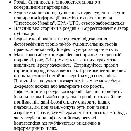
Розділ Спецпроекти створюється спільно з
комерційними партнерами.
Будь яке копіювання, публікація, передрук, чи наступне
поширення інформації, що містить посилання на
"Інтерфакс-Україна", EPA / UPG, суворо забороняється.
Власник веб-сторінки в розділі Я-Корреспондент є автор
публікації.
Будь-яке копіювання, передрук та відтворення
фотографічних творів та/або аудіовізуальних творів
правовласника Getty Images - суворо забороняється.
Матеріали сайту korrespondent.net призначені для осіб
старше 21 року (21+). Участь в азартних іграх може
викликати ігрову залежність. Дотримуйтесь правил
(принципів) відповідальної гри. При виявленні перших
ознак залежності негайно зверніться до спеціаліста.
Пам'ятайте, що участь в азартних іграх не може бути
джерелом доходів або альтернативою роботі.
Інформаційний ресурс korrespondent.net не проводить
ігри на реальні та/або віртуальні гроші, також сайт не
приймає ні в якій формі оплату ставок та інших
платежів, які пов’язані/можуть бути пов’язані з
азартними іграми, букмекерами чи тоталізаторами. Будь-
які матеріали на інформаційному ресурсі
korrespondent.net публікуються виключно в
інформаційних цілях.