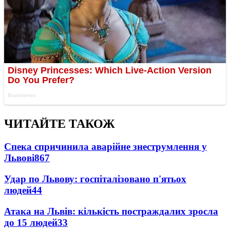
ЧИТАЙТЕ ТАКОЖ
Спека спричинила аварійне знеструмлення у
Львові
867
Удар по Львову: госпіталізовано п'ятьох
людей
44
Атака на Львів: кількість постраждалих зросла
до 15 людей
33