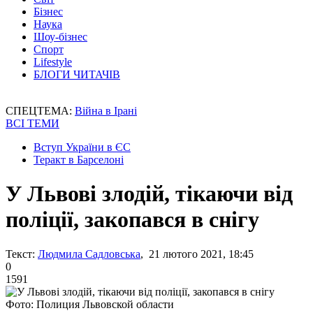
Бізнес
Наука
Шоу-бізнес
Спорт
Lifestyle
БЛОГИ ЧИТАЧІВ
СПЕЦТЕМА:
Війна в Ірані
ВСІ ТЕМИ
Вступ України в ЄС
Теракт в Барселоні
У Львові злодій, тікаючи від
поліції, закопався в снігу
Текст:
Людмила Садловська
, 21 лютого 2021, 18:45
0
1591
Фото: Полиция Львовской области