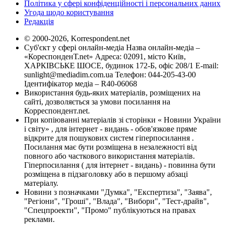
Політика у сфері конфіденційності і персональних даних
Угода щодо користування
Редакція
© 2000-2026, Korrespondent.net
Суб'єкт у сфері онлайн-медіа Назва онлайн-медіа –
«КореспонденТ.net» Адреса: 02091, місто Київ,
ХАРКІВСЬКЕ ШОСЕ, будинок 172-Б, офіс 208/1 E-mail:
sunlight@mediadim.com.ua
Телефон: 044-205-43-00
Ідентифікатор медіа – R40-06068
Використання будь-яких матеріалів, розміщених на
сайті, дозволяється за умови посилання на
Корреспондент.net.
При копіюванні матеріалів зі сторінки « Новини України
і світу» , для інтернет - видань - обов'язкове пряме
відкрите для пошукових систем гіперпосилання .
Посилання має бути розміщена в незалежності від
повного або часткового використання матеріалів.
Гіперпосилання ( для інтернет - видань) - повинна бути
розміщена в підзаголовку або в першому абзаці
матеріалу.
Новини з позначками "Думка", "Експертиза", "Заява",
"Регіони", "Гроші", "Влада", "Вибори", "Тест-драйв",
"Спецпроекти", "Промо" публікуються на правах
реклами.