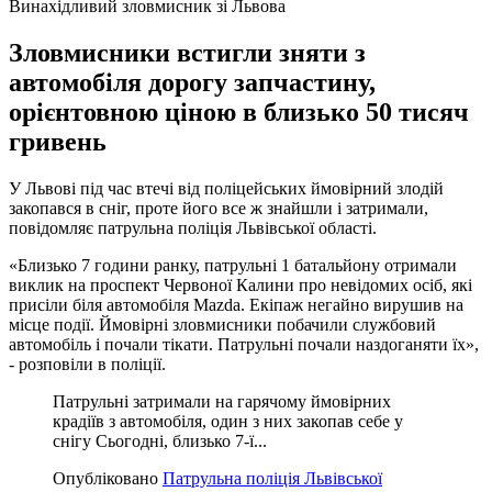
Винахідливий зловмисник зі Львова
Зловмисники встигли зняти з
автомобіля дорогу запчастину,
орієнтовною ціною в близько 50 тисяч
гривень
У Львові під час втечі від поліцейських ймовірний злодій
закопався в сніг, проте його все ж знайшли і затримали,
повідомляє патрульна поліція Львівської області.
«Близько 7 години ранку, патрульні 1 батальйону отримали
виклик на проспект Червоної Калини про невідомих осіб, які
присіли біля автомобіля Mazda. Екіпаж негайно вирушив на
місце події. Ймовірні зловмисники побачили службовий
автомобіль і почали тікати. Патрульні почали наздоганяти їх»,
- розповіли в поліції.
Патрульні затримали на гарячому ймовірних
крадіїв з автомобіля, один з них закопав себе у
снігу Сьогодні, близько 7-ї...
Опубліковано
Патрульна поліція Львівської