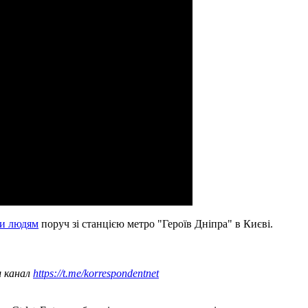
ви людям
поруч зі станцією метро "Героїв Дніпра" в Києві.
ш канал
https://t.me/korrespondentnet