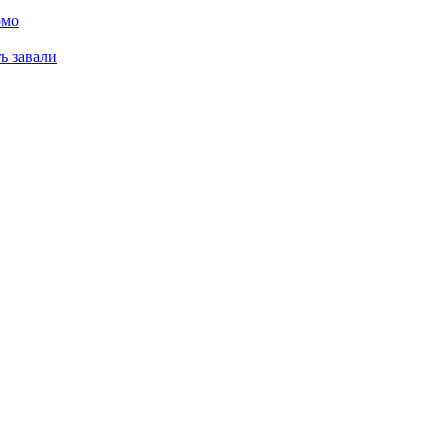
омо
ь завали