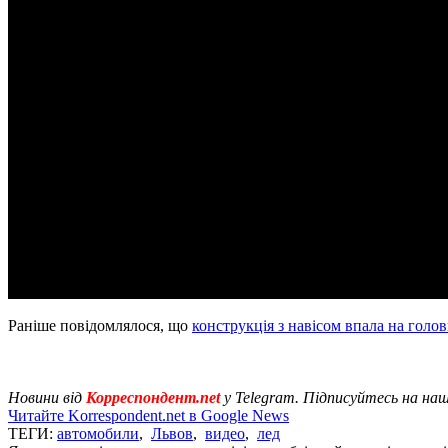
Раніше повідомлялося, що
конструкція з навісом впала на голо
Новини від
Корреспондент.net
у Telegram. Підписуйтесь на на
Читайте Korrespondent.net в Google News
ТЕГИ:
автомобили
,
Львов
,
видео
,
лед