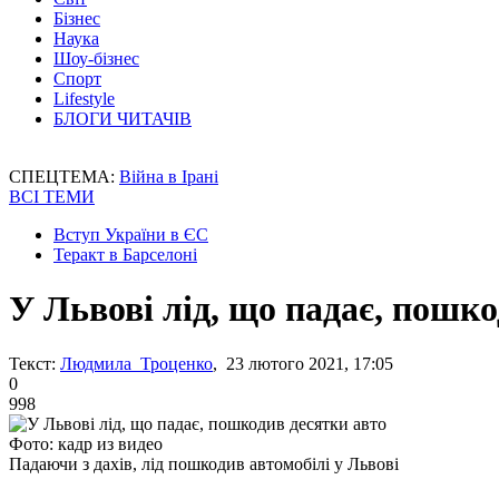
Бізнес
Наука
Шоу-бізнес
Спорт
Lifestyle
БЛОГИ ЧИТАЧІВ
СПЕЦТЕМА:
Війна в Ірані
ВСІ ТЕМИ
Вступ України в ЄС
Теракт в Барселоні
У Львові лід, що падає, пошко
Текст:
Людмила Троценко
, 23 лютого 2021, 17:05
0
998
Фото: кадр из видео
Падаючи з дахів, лід пошкодив автомобілі у Львові