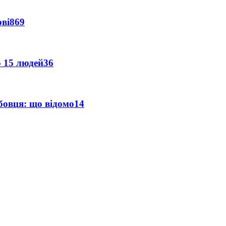
ві
869
о 15 людей
36
бовця: що відомо
14