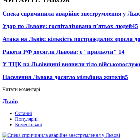
Спека спричинила аварійне знеструмлення у Льво
Удар по Львову: госпіталізовано п'ятьох людей
45
Атака на Львів: кількість постраждалих зросла д
Ракети РФ досягли Львова: є "прильоти"
14
У ТЦК на Львівщині виявили тіло військовослуж
Населення Львова досягло мільйона жителів
5
Читати коментарі
Львів
Останні
Популярні
Коментовані