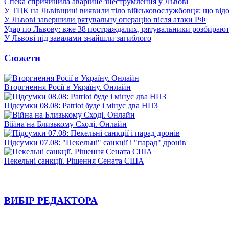
Спека спричинила аварійне знеструмлення у Львові
У ТЦК на Львівщині виявили тіло військовослужбовця: що від
У Львові завершили рятувальну операцію після атаки РФ
Удар по Львову: вже 38 постраждалих, рятувальники розбирают
У Львові під завалами знайшли загиблого
Сюжети
Вторгнення Росії в Україну. Онлайн
Підсумки 08.08: Patriot буде і мінус два НПЗ
Війна на Близькому Сході. Онлайн
Підсумки 07.08: "Пекельні" санкції і "парад" дронів
Пекельні санкції. Рішення Сената США
ВИБІР РЕДАКТОРА