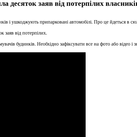
ла десяток заяв від потерпілих власників
удинків і ушкоджують припарковані автомобілі. Про це йдеться в с
ок заяв від потерпілих.
ачів будинків. Необхідно зафіксувати все на фото або відео і зн