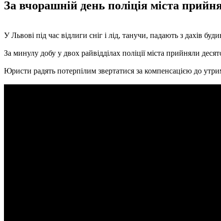
За вчорашній день поліція міста прийня
У Львові під час відлиги сніг і лід, танучи, падають з дахів б
За минулу добу у двох райвідділах поліції міста прийняли десят
Юристи радять потерпілим звертатися за компенсацією до утримув