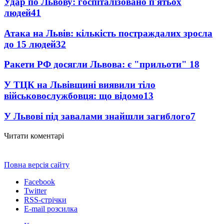
Удар по Львову: госпіталізовано п'ятьох
людей
41
Атака на Львів: кількість постраждалих зросла
до 15 людей
32
Ракети РФ досягли Львова: є "прильоти"
18
У ТЦК на Львівщині виявили тіло
військовослужбовця: що відомо
13
У Львові під завалами знайшли загиблого
7
Читати коментарі
Повна версія сайту
Facebook
Twitter
RSS-стрічки
E-mail розсилка