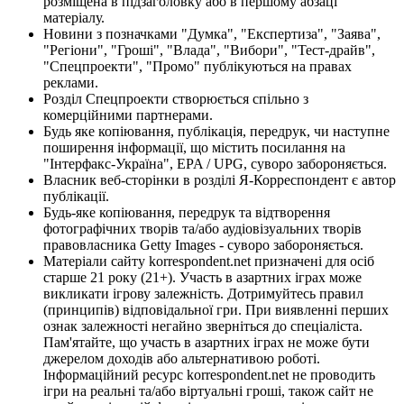
розміщена в підзаголовку або в першому абзаці
матеріалу.
Новини з позначками "Думка", "Експертиза", "Заява",
"Регіони", "Гроші", "Влада", "Вибори", "Тест-драйв",
"Спецпроекти", "Промо" публікуються на правах
реклами.
Розділ Спецпроекти створюється спільно з
комерційними партнерами.
Будь яке копіювання, публікація, передрук, чи наступне
поширення інформації, що містить посилання на
"Інтерфакс-Україна", EPA / UPG, суворо забороняється.
Власник веб-сторінки в розділі Я-Корреспондент є автор
публікації.
Будь-яке копіювання, передрук та відтворення
фотографічних творів та/або аудіовізуальних творів
правовласника Getty Images - суворо забороняється.
Матеріали сайту korrespondent.net призначені для осіб
старше 21 року (21+). Участь в азартних іграх може
викликати ігрову залежність. Дотримуйтесь правил
(принципів) відповідальної гри. При виявленні перших
ознак залежності негайно зверніться до спеціаліста.
Пам'ятайте, що участь в азартних іграх не може бути
джерелом доходів або альтернативою роботі.
Інформаційний ресурс korrespondent.net не проводить
ігри на реальні та/або віртуальні гроші, також сайт не