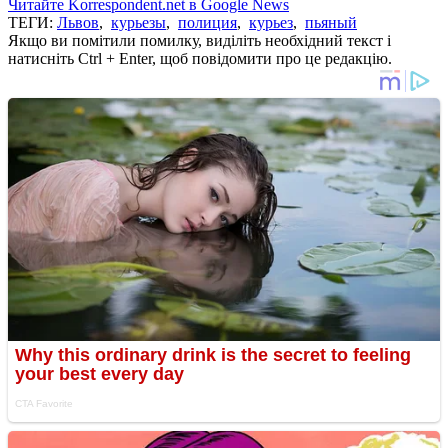
Читайте Korrespondent.net в Google News
ТЕГИ:
Львов
,
курьезы
,
полиция
,
курьез
,
пьяный
Якщо ви помітили помилку, виділіть необхідний текст і
натисніть Ctrl + Enter, щоб повідомити про це редакцію.