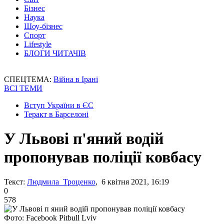
Бізнес
Наука
Шоу-бізнес
Спорт
Lifestyle
БЛОГИ ЧИТАЧІВ
СПЕЦТЕМА:
Війна в Ірані
ВСІ ТЕМИ
Вступ України в ЄС
Теракт в Барселоні
У Львові п'яний водій
пропонував поліції ковбасу
Текст:
Людмила Троценко
, 6 квітня 2021, 16:19
0
578
Фото: Facebook Pitbull Lviv