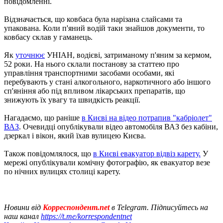
повідомленні.
Відзначається, що ковбаса була нарізана слайсами та
упакована. Коли п'яний водій таки знайшов документи, то
ковбасу склав у гаманець.
Як
уточнює
УНІАН, водієві, затриманому п'яним за кермом,
52 роки. На нього склали постанову за статтею про
управління транспортними засобами особами, які
перебувають у стані алкогольного, наркотичного або іншого
сп'яніння або під впливом лікарських препаратів, що
знижують їх увагу та швидкість реакції.
Нагадаємо, що раніше
в Києві на відео потрапив "кабріолет"
ВАЗ
. Очевидці опублікували відео автомобіля ВАЗ без кабіни,
дзеркал і вікон, який їхав вулицею Києва.
Також повідомлялося, що
в Києві евакуатор відвіз карету.
У
мережі опублікували комічну фотографію, як евакуатор везе
по нічних вулицях столиці карету.
Новини від
Корреспондент.net
в Telegram. Підписуйтесь на
наш канал
https://t.me/korrespondentnet