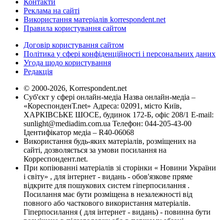
Контакти
Реклама на сайті
Використання матеріалів korrespondent.net
Правила користування сайтом
Договір користування сайтом
Політика у сфері конфіденційності і персональних даних
Угода щодо користування
Редакція
© 2000-2026, Korrespondent.net
Суб'єкт у сфері онлайн-медіа Назва онлайн-медіа –
«КореспонденТ.net» Адреса: 02091, місто Київ,
ХАРКІВСЬКЕ ШОСЕ, будинок 172-Б, офіс 208/1 E-mail:
sunlight@mediadim.com.ua
Телефон: 044-205-43-00
Ідентифікатор медіа – R40-06068
Використання будь-яких матеріалів, розміщених на
сайті, дозволяється за умови посилання на
Корреспондент.net.
При копіюванні матеріалів зі сторінки « Новини України
і світу» , для інтернет - видань - обов'язкове пряме
відкрите для пошукових систем гіперпосилання .
Посилання має бути розміщена в незалежності від
повного або часткового використання матеріалів.
Гіперпосилання ( для інтернет - видань) - повинна бути