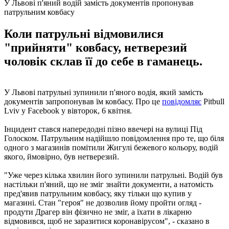
У Львові п'яний водій замість документів пропонував
патрульним ковбасу
Коли патрульні відмовилися
"прийняти" ковбасу, нетверезий
чоловік склав її до себе в гаманець.
У Львові патрульні зупинили п'яного водія, який замість
документів запропонував їм ковбасу. Про це
повідомляє
Pitbull
Lviv у Facebook у вівторок, 6 квітня.
Інцидент стався напередодні пізно ввечері на вулиці Під
Голоском. Патрульним надійшло повідомлення про те, що біля
одного з магазинів помітили Жигулі бежевого кольору, водій
якого, ймовірно, був нетверезий.
"Уже через кілька хвилин його зупинили патрульні. Водій був
настільки п'яний, що не зміг знайти документи, а натомість
пред'явив патрульним ковбасу, яку тільки що купив у
магазині. Стан "героя" не дозволив йому пройти огляд -
продути Драгер він фізично не зміг, а їхати в лікарню
відмовився, щоб не заразитися коронавірусом", - сказано в