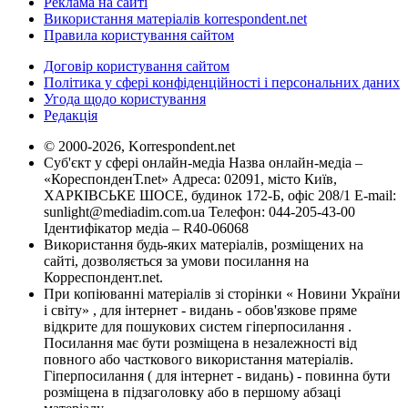
Реклама на сайті
Використання матеріалів korrespondent.net
Правила користування сайтом
Договір користування сайтом
Політика у сфері конфіденційності і персональних даних
Угода щодо користування
Редакція
© 2000-2026, Korrespondent.net
Суб'єкт у сфері онлайн-медіа Назва онлайн-медіа –
«КореспонденТ.net» Адреса: 02091, місто Київ,
ХАРКІВСЬКЕ ШОСЕ, будинок 172-Б, офіс 208/1 E-mail:
sunlight@mediadim.com.ua
Телефон: 044-205-43-00
Ідентифікатор медіа – R40-06068
Використання будь-яких матеріалів, розміщених на
сайті, дозволяється за умови посилання на
Корреспондент.net.
При копіюванні матеріалів зі сторінки « Новини України
і світу» , для інтернет - видань - обов'язкове пряме
відкрите для пошукових систем гіперпосилання .
Посилання має бути розміщена в незалежності від
повного або часткового використання матеріалів.
Гіперпосилання ( для інтернет - видань) - повинна бути
розміщена в підзаголовку або в першому абзаці