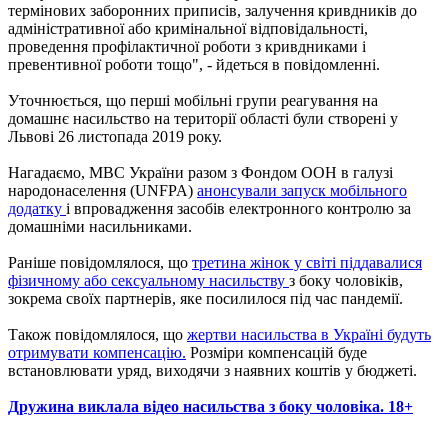
термінових заборонних приписів, залучення кривдників до
адміністративної або кримінальної відповідальності,
проведення профілактичної роботи з кривдниками і
превентивної роботи тощо", - йдеться в повідомленні.
Уточнюється, що перші мобільні групи реагування на
домашнє насильство на території області були створені у
Львові 26 листопада 2019 року.
Нагадаємо, МВС України разом з Фондом ООН в галузі
народонаселення (UNFPA)
анонсували запуск мобільного
додатку
і впровадження засобів електронного контролю за
домашніми насильниками.
Раніше повідомлялося, що
третина жінок у світі піддавалися
фізичному або сексуальному насильству
з боку чоловіків,
зокрема своїх партнерів, яке посилилося під час пандемії.
Також повідомлялося, що
жертви насильства в Україні будуть
отримувати компенсацію.
Розміри компенсацій буде
встановлювати уряд, виходячи з наявних коштів у бюджеті.
Дружина виклала відео насильства з боку чоловіка. 18+