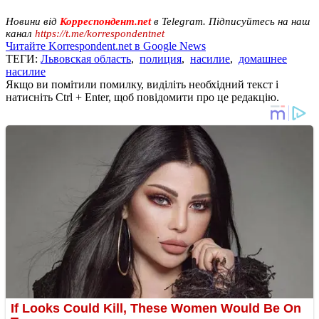
Новини від
Корреспондент.net
в Telegram. Підписуйтесь на наш
канал
https://t.me/korrespondentnet
Читайте Korrespondent.net в Google News
ТЕГИ:
Львовская область
,
полиция
,
насилие
,
домашнее
насилие
Якщо ви помітили помилку, виділіть необхідний текст і
натисніть Ctrl + Enter, щоб повідомити про це редакцію.