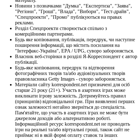
матеріалу.
Новини з позначками "Думка", "Експертиза", "Заява",
"Регіони", "Гроші", "Влада", "Вибори", "Тест-драйв",
"Спецпроекти", "Промо" публікуються на правах
реклами.
Розділ Спецпроекти створюється спільно з
комерційними партнерами.
Будь яке копіювання, публікація, передрук, чи наступне
поширення інформації, що містить посилання на
"Інтерфакс-Україна", EPA / UPG, суворо забороняється.
Власник веб-сторінки в розділі Я-Корреспондент є автор
публікації.
Будь-яке копіювання, передрук та відтворення
фотографічних творів та/або аудіовізуальних творів
правовласника Getty Images - суворо забороняється.
Матеріали сайту korrespondent.net призначені для осіб
старше 21 року (21+). Участь в азартних іграх може
викликати ігрову залежність. Дотримуйтесь правил
(принципів) відповідальної гри. При виявленні перших
ознак залежності негайно зверніться до спеціаліста.
Пам'ятайте, що участь в азартних іграх не може бути
джерелом доходів або альтернативою роботі.
Інформаційний ресурс korrespondent.net не проводить
ігри на реальні та/або віртуальні гроші, також сайт не
приймає ні в якій формі оплату ставок та інших