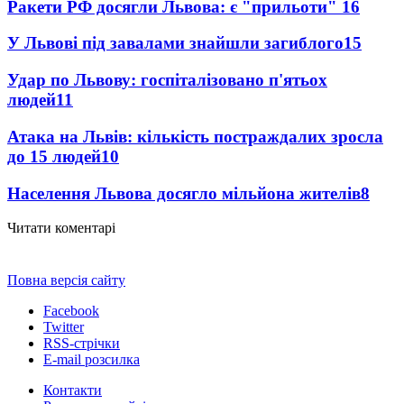
Ракети РФ досягли Львова: є "прильоти"
16
У Львові під завалами знайшли загиблого
15
Удар по Львову: госпіталізовано п'ятьох
людей
11
Атака на Львів: кількість постраждалих зросла
до 15 людей
10
Населення Львова досягло мільйона жителів
8
Читати коментарі
Повна версія сайту
Facebook
Twitter
RSS-стрічки
E-mail розсилка
Контакти