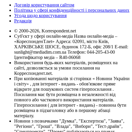
Договір користування сайтом
Політика у сфері конфіденційності і персональних даних
Угода щодо користування
Редакція
© 2000-2026, Korrespondent.net
Суб'єкт у сфері онлайн-медіа Назва онлайн-медіа –
«КореспонденТ.net» Адреса: 02091, місто Київ,
ХАРКІВСЬКЕ ШОСЕ, будинок 172-Б, офіс 208/1 E-mail:
sunlight@mediadim.com.ua
Телефон: 044-205-43-00
Ідентифікатор медіа – R40-06068
Використання будь-яких матеріалів, розміщених на
сайті, дозволяється за умови посилання на
Корреспондент.net.
При копіюванні матеріалів зі сторінки « Новини України
і світу» , для інтернет - видань - обов'язкове пряме
відкрите для пошукових систем гіперпосилання .
Посилання має бути розміщена в незалежності від
повного або часткового використання матеріалів.
Гіперпосилання ( для інтернет - видань) - повинна бути
розміщена в підзаголовку або в першому абзаці
матеріалу.
Новини з позначками "Думка", "Експертиза", "Заява",
"Регіони", "Гроші", "Влада", "Вибори", "Тест-драйв",
"Спецпроекти", "Промо" публікуються на правах