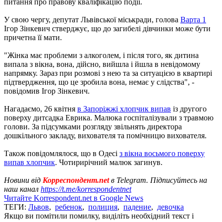
питання про правову кваліфікацію події.
У свою чергу, депутат Львівської міськради, голова
Варта 1
Ігор Зінкевич стверджує, що до загибелі дівчинки може бути
причетна її мати.
"Жінка має проблеми з алкоголем, і після того, як дитина
випала з вікна, вона, дійсно, вийшла і йшла в невідомому
напрямку. Зараз при розмові з нею та за ситуацією в квартирі
підтвердження, що це зробила вона, немає у слідства", -
повідомив Ігор Зінкевич.
Нагадаємо, 26 квітня
в Запоріжжі хлопчик випав
із другого
поверху дитсадка Еврика. Малюка госпіталізували з травмою
голови. За підсумками розгляду звільнять директора
дошкільного закладу, вихователя та помічницю вихователя.
Також повідомлялося, що в Одесі
з вікна восьмого поверху
випав хлопчик
. Чотирирічний малюк загинув.
Новини від
Корреспондент.net
в Telegram. Підписуйтесь на
наш канал
https://t.me/korrespondentnet
Читайте Korrespondent.net в Google News
ТЕГИ:
Львов
,
ребенок
,
полиция
,
падение
,
девочка
Якщо ви помітили помилку, виділіть необхідний текст і