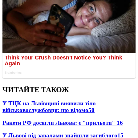
ЧИТАЙТЕ ТАКОЖ
У ТЦК на Львівщині виявили тіло
військовослужбовця: що відомо
50
Ракети РФ досягли Львова: є "прильоти"
16
У Львові під завалами знайшли загиблого
15