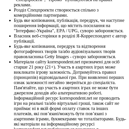
реклами.
Розділ Спецпроекти створюється спільно з
комерційними партнерами.
Будь яке копіювання, публікація, передрук, чи наступне
поширення інформації, що містить посилання на
"Інтерфакс-Україна", EPA / UPG, суворо забороняється.
Власник веб-сторінки в розділі Я-Корреспондент є автор
публікації.
Будь-яке копіювання, передрук та відтворення
фотографічних творів та/або аудіовізуальних творів
правовласника Getty Images - суворо забороняється.
Матеріали сайту korrespondent.net призначені для осіб
старше 21 року (21+). Участь в азартних іграх може
викликати ігрову залежність. Дотримуйтесь правил
(принципів) відповідальної гри. При виявленні перших
ознак залежності негайно зверніться до спеціаліста.
Пам'ятайте, що участь в азартних іграх не може бути
джерелом доходів або альтернативою роботі.
Інформаційний ресурс korrespondent.net не проводить
ігри на реальні та/або віртуальні гроші, також сайт не
приймає ні в якій формі оплату ставок та інших
платежів, які пов’язані/можуть бути пов’язані з
азартними іграми, букмекерами чи тоталізаторами. Будь-
які матеріали на інформаційному ресурсі