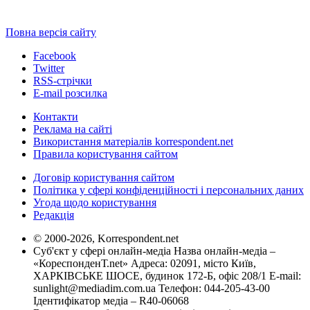
Повна версія сайту
Facebook
Twitter
RSS-стрічки
E-mail розсилка
Контакти
Реклама на сайті
Використання матеріалів korrespondent.net
Правила користування сайтом
Договір користування сайтом
Політика у сфері конфіденційності і персональних даних
Угода щодо користування
Редакція
© 2000-2026, Korrespondent.net
Суб'єкт у сфері онлайн-медіа Назва онлайн-медіа –
«КореспонденТ.net» Адреса: 02091, місто Київ,
ХАРКІВСЬКЕ ШОСЕ, будинок 172-Б, офіс 208/1 E-mail:
sunlight@mediadim.com.ua
Телефон: 044-205-43-00
Ідентифікатор медіа – R40-06068