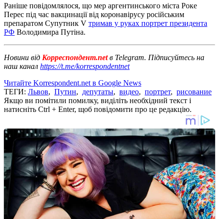
Раніше повідомлялося, що мер аргентинського міста Роке
Перес під час вакцинації від коронавірусу російським
препаратом Супутник V
тримав у руках портрет президента
РФ
Володимира Путіна.
Новини від
Корреспондент.net
в Telegram. Підписуйтесь на
наш канал
https://t.me/korrespondentnet
Читайте Korrespondent.net в Google News
ТЕГИ:
Львов
,
Путин
,
депутаты
,
видео
,
портрет
,
рисование
Якщо ви помітили помилку, виділіть необхідний текст і
натисніть Ctrl + Enter, щоб повідомити про це редакцію.