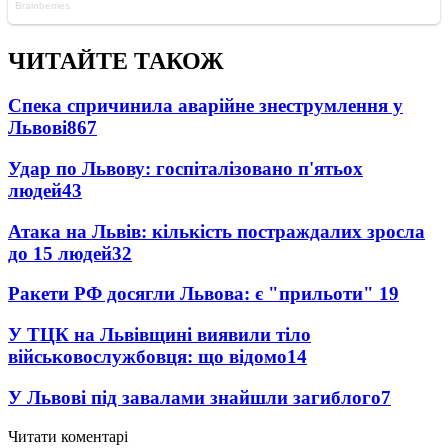
ЧИТАЙТЕ ТАКОЖ
Спека спричинила аварійне знеструмлення у
Львові
867
Удар по Львову: госпіталізовано п'ятьох
людей
43
Атака на Львів: кількість постраждалих зросла
до 15 людей
32
Ракети РФ досягли Львова: є "прильоти"
19
У ТЦК на Львівщині виявили тіло
військовослужбовця: що відомо
14
У Львові під завалами знайшли загиблого
7
Читати коментарі