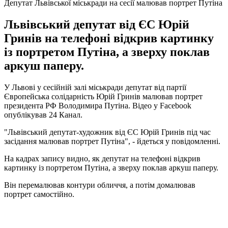
Депутат Львівської міськради на сесії малював портрет Путіна
Львівський депутат від ЄС Юрій
Гринів на телефоні відкрив картинку
із портретом Путіна, а зверху поклав
аркуш паперу.
У Львові у сесійній залі міськради депутат від партії
Європейська солідарність Юрій Гринів малював портрет
президента РФ Володимира Путіна. Відео у Facebook
опублікував 24 Канал.
"Львівський депутат-художник від ЄС Юрій Гринів під час
засідання малював портрет Путіна", - йдеться у повідомленні.
На кадрах запису видно, як депутат на телефоні відкрив
картинку із портретом Путіна, а зверху поклав аркуш паперу.
Він перемалював контури обличчя, а потім домалював
портрет самостійно.