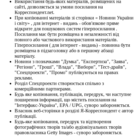
Використання будь-яких матеріалів, розміщених на
сайті, дозволяється за умови посилання на
Корреспондент.net.
При копіюванні матеріалів зі сторінки « Новини України
і світу» , для інтернет - видань - обов'язкове пряме
відкрите для пошукових систем гіперпосилання .
Посилання має бути розміщена в незалежності від
повного або часткового використання матеріалів.
Гіперпосилання ( для інтернет - видань) - повинна бути
розміщена в підзаголовку або в першому абзаці
матеріалу.
Новини з позначками "Думка", "Експертиза", "Заява",
"Регіони", "Гроші", "Влада", "Вибори", "Тест-драйв",
"Спецпроекти", "Промо" публікуються на правах
реклами.
Розділ Спецпроекти створюється спільно з
комерційними партнерами.
Будь яке копіювання, публікація, передрук, чи наступне
поширення інформації, що містить посилання на
"Інтерфакс-Україна", EPA / UPG, суворо забороняється.
Власник веб-сторінки в розділі Я-Корреспондент є автор
публікації.
Будь-яке копіювання, передрук та відтворення
фотографічних творів та/або аудіовізуальних творів
правовласника Getty Images - суворо забороняється.