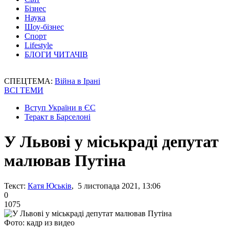
Бізнес
Наука
Шоу-бізнес
Спорт
Lifestyle
БЛОГИ ЧИТАЧІВ
СПЕЦТЕМА:
Війна в Ірані
ВСІ ТЕМИ
Вступ України в ЄС
Теракт в Барселоні
У Львові у міськраді депутат
малював Путіна
Текст:
Катя Юськів
, 5 листопада 2021, 13:06
0
1075
Фото: кадр из видео