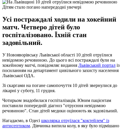
Дітям стало погано напередодні увечері
Усі постраждалі ходили на хокейний
матч. Четверо дітей було
госпіталізовано. Їхній стан
задовільний.
У Новояворівську Львівської області 10 дітей отруїлися
невідомою речовиною. До цього всі постраждалі були на
хокейному матчі, повідомляє видання
Львівський портал
із
посиланням на департамент цивільного захисту населення
Львівської ОДА.
Зі скаргами на погане самопочуття 10 дітей звернулися до
лікарні у суботу, 11 грудня.
Чотирьом знадобилася госпіталізація. Юним пацієнтам
поставили попередній діагноз "отруєння невідомою
речовиною". Стан дітей медики оцінюють як задовільний.
Нагадаємо, в Одесі
школярка отруїлася "коктейлем" із
антисептиком
. Дівчинка випила колу, в яку було підмішано