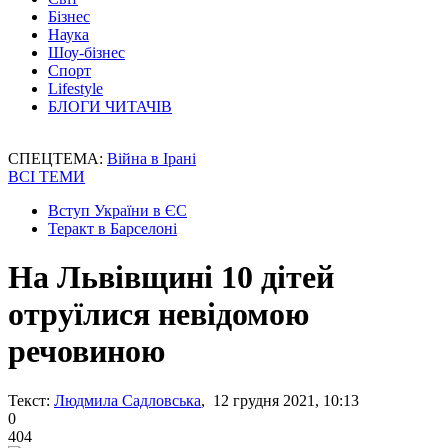
Бізнес
Наука
Шоу-бізнес
Спорт
Lifestyle
БЛОГИ ЧИТАЧІВ
СПЕЦТЕМА:
Війна в Ірані
ВСІ ТЕМИ
Вступ України в ЄС
Теракт в Барселоні
На Львівщині 10 дітей
отруїлися невідомою
речовиною
Текст:
Людмила Садловська
, 12 грудня 2021, 10:13
0
404