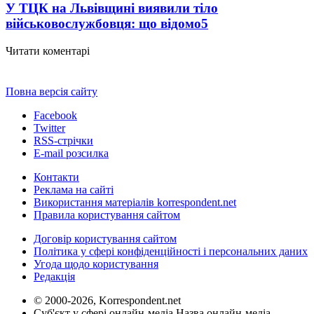
У ТЦК на Львівщині виявили тіло
військовослужбовця: що відомо
5
Читати коментарі
Повна версія сайту
Facebook
Twitter
RSS-стрічки
E-mail розсилка
Контакти
Реклама на сайті
Використання матеріалів korrespondent.net
Правила користування сайтом
Договір користування сайтом
Політика у сфері конфіденційності і персональних даних
Угода щодо користування
Редакція
© 2000-2026, Korrespondent.net
Суб'єкт у сфері онлайн-медіа Назва онлайн-медіа –