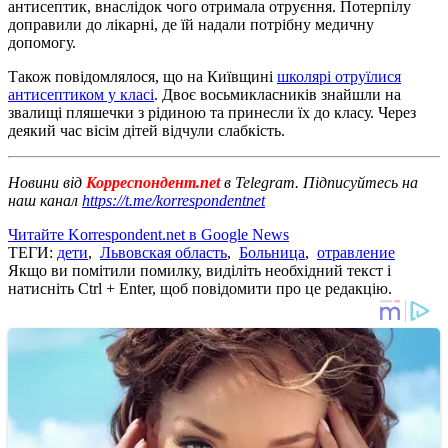
антисептик, внаслідок чого отримала отруєння. Потерпілу
доправили до лікарні, де їй надали потрібну медичну
допомогу.
Також повідомлялося, що на Київщині
школярі отруїлися
антисептиком у класі
. Двоє восьмикласників знайшли на
звалищі пляшечки з рідиною та принесли їх до класу. Через
деякий час вісім дітей відчули слабкість.
Новини від
Корреспондент.net
в Telegram. Підписуйтесь на
наш канал
https://t.me/korrespondentnet
Читайте Korrespondent.net в Google News
ТЕГИ:
дети
,
Львовская область
,
Больница
,
отравление
Якщо ви помітили помилку, виділіть необхідний текст і
натисніть Ctrl + Enter, щоб повідомити про це редакцію.