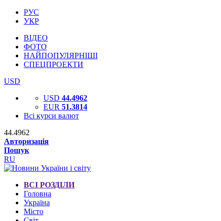
РУС
УКР
ВІДЕО
ФОТО
НАЙПОПУЛЯРНІШІ
СПЕЦПРОЕКТИ
USD
USD
44.4962
EUR
51.3814
Всі курси валют
44.4962
Авторизація
Пошук
RU
ВСІ РОЗДІЛИ
Головна
Україна
Місто
Світ