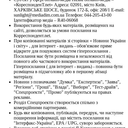
«КореспонденТ.net» Адреса: 02091, місто Київ,
ХАРКІВСЬКЕ ШОСЕ, будинок 172-Б, офіс 208/1 E-mail:
sunlight@mediadim.com.ua
Телефон: 044-205-43-00
Ідентифікатор медіа – R40-06068
Використання будь-яких матеріалів, розміщених на
сайті, дозволяється за умови посилання на
Корреспондент.net.
При копіюванні матеріалів зі сторінки « Новини України
і світу» , для інтернет - видань - обов'язкове пряме
відкрите для пошукових систем гіперпосилання .
Посилання має бути розміщена в незалежності від
повного або часткового використання матеріалів.
Гіперпосилання ( для інтернет - видань) - повинна бути
розміщена в підзаголовку або в першому абзаці
матеріалу.
Новини з позначками "Думка", "Експертиза", "Заява",
"Регіони", "Гроші", "Влада", "Вибори", "Тест-драйв",
"Спецпроекти", "Промо" публікуються на правах
реклами.
Розділ Спецпроекти створюється спільно з
комерційними партнерами.
Будь яке копіювання, публікація, передрук, чи наступне
поширення інформації, що містить посилання на
"Інтерфакс-Україна", EPA / UPG, суворо забороняється.