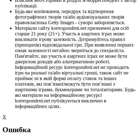
Власник веб-сторінки в розділі Я-Корреспондент є автор
публікації.
Будь-яке копіювання, передрук та відтворення
фотографічних творів та/або аудіовізуальних творів
правовласника Getty Images - суворо забороняється.
Матеріали сайту korrespondent.net призначені для осіб
старше 21 року (21+). Участь в азартних іграх може
викликати ігрову залежність. Дотримуйтесь правил
(принципів) відповідальної гри. При виявленні перших
ознак залежності негайно зверніться до спеціаліста.
Пам'ятайте, що участь в азартних іграх не може бути
джерелом доходів або альтернативою роботі.
Інформаційний ресурс korrespondent.net не проводить
ігри на реальні та/або віртуальні гроші, також сайт не
приймає ні в якій формі оплату ставок та інших
платежів, які пов’язані/можуть бути пов’язані з
азартними іграми, букмекерами чи тоталізаторами. Будь-
які матеріали на інформаційному ресурсі
korrespondent.net публікуються виключно в
інформаційних цілях.
X
Ошибка