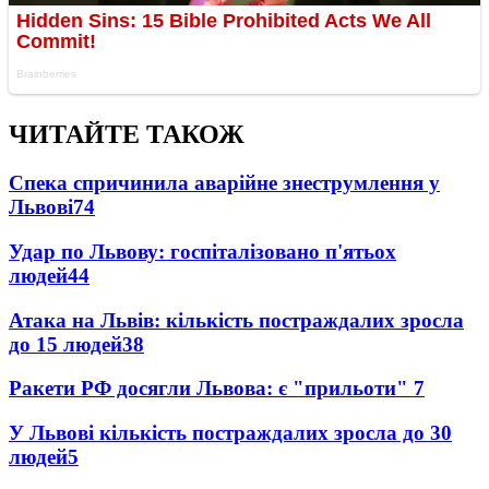
ЧИТАЙТЕ ТАКОЖ
Спека спричинила аварійне знеструмлення у
Львові
74
Удар по Львову: госпіталізовано п'ятьох
людей
44
Атака на Львів: кількість постраждалих зросла
до 15 людей
38
Ракети РФ досягли Львова: є "прильоти"
7
У Львові кількість постраждалих зросла до 30
людей
5