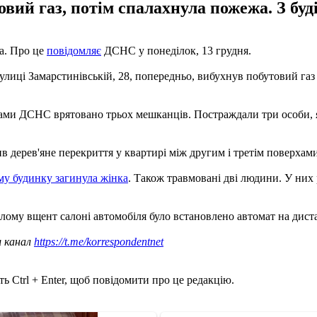
вий газ, потім спалахнула пожежа. З буді
а. Про це
повідомляє
ДСНС у понеділок, 13 грудня.
улиці Замарстинівській, 28, попередньо, вибухнув побутовий газ
лами ДСНС врятовано трьох мешканців. Постраждали три особи, як
дерев'яне перекриття у квартирі між другим і третім поверхами
му будинку загинула жінка
. Також травмовані дві людини. У них 
рілому вщент салоні автомобіля було встановлено автомат на дис
ш канал
https://t.me/korrespondentnet
ь Ctrl + Enter, щоб повідомити про це редакцію.