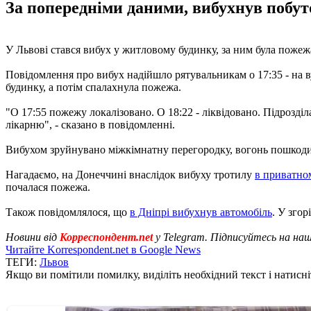
За попередніми даними, вибухнув побуто
У Львові стався вибух у житловому будинку, за ним була пожеж
Повідомлення про вибух надійшло рятувальникам о 17:35 - на в
будинку, а потім спалахнула пожежа.
"О 17:55 пожежу локалізовано. О 18:22 - ліквідовано. Підрозді
лікарню", - сказано в повідомленні.
Вибухом зруйнувано міжкімнатну перегородку, вогонь пошкодив 
Нагадаємо, на Донеччині внаслідок вибуху тротилу
в приватно
почалася пожежа.
Також повідомлялося, що
в Дніпрі вибухнув автомобіль
. У зго
Новини від
Корреспондент.net
у Telegram. Підписуйтесь на на
Читайте Korrespondent.net в Google News
ТЕГИ:
Львов
Якщо ви помітили помилку, виділіть необхідний текст і натисніт