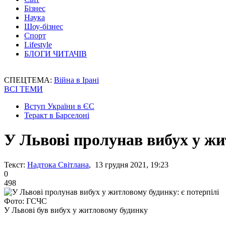
Бізнес
Наука
Шоу-бізнес
Спорт
Lifestyle
БЛОГИ ЧИТАЧІВ
СПЕЦТЕМА:
Війна в Ірані
ВСІ ТЕМИ
Вступ України в ЄС
Теракт в Барселоні
У Львові пролунав вибух у жи
Текст:
Надтока Світлана
, 13 грудня 2021, 19:23
0
498
Фото: ГСЧС
У Львові був вибух у житловому будинку