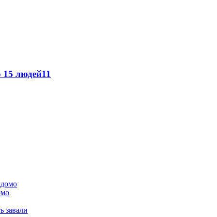
о 15 людей
11
омо
ь завали