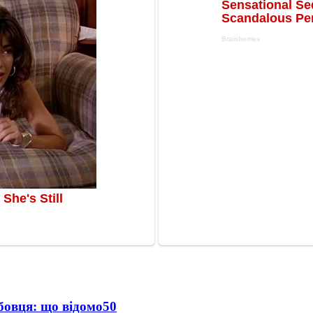
бовця: що відомо
50