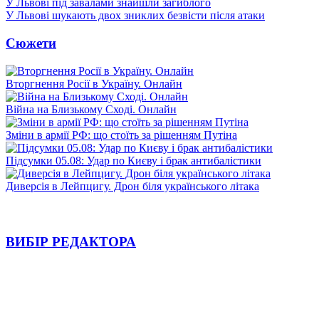
У Львові під завалами знайшли загиблого
У Львові шукають двох зниклих безвісти після атаки
Сюжети
Вторгнення Росії в Україну. Онлайн
Війна на Близькому Сході. Онлайн
Зміни в армії РФ: що стоїть за рішенням Путіна
Підсумки 05.08: Удар по Києву і брак антибалістики
Диверсія в Лейпцигу. Дрон біля українського літака
ВИБІР РЕДАКТОРА