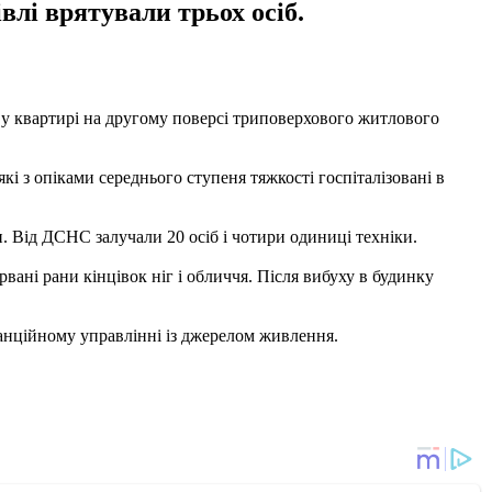
влі врятували трьох осіб.
 у квартирі на другому поверсі триповерхового житлового
і з опіками середнього ступеня тяжкості госпіталізовані в
. Від ДСНС залучали 20 осіб і чотири одиниці техніки.
рвані рани кінцівок ніг і обличчя. Після вибуху в будинку
танційному управлінні із джерелом живлення.