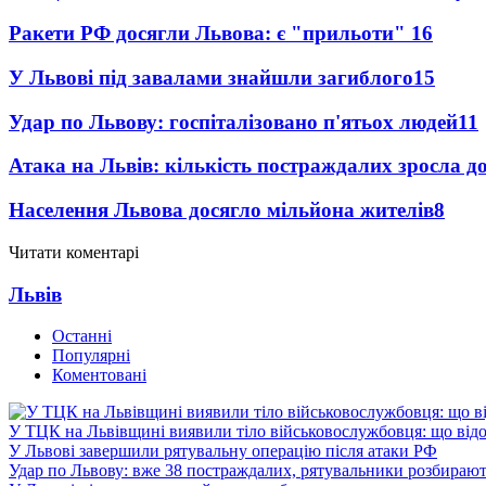
Ракети РФ досягли Львова: є "прильоти"
16
У Львові під завалами знайшли загиблого
15
Удар по Львову: госпіталізовано п'ятьох людей
11
Атака на Львів: кількість постраждалих зросла д
Населення Львова досягло мільйона жителів
8
Читати коментарі
Львів
Останні
Популярні
Коментовані
У ТЦК на Львівщині виявили тіло військовослужбовця: що від
У Львові завершили рятувальну операцію після атаки РФ
Удар по Львову: вже 38 постраждалих, рятувальники розбирают