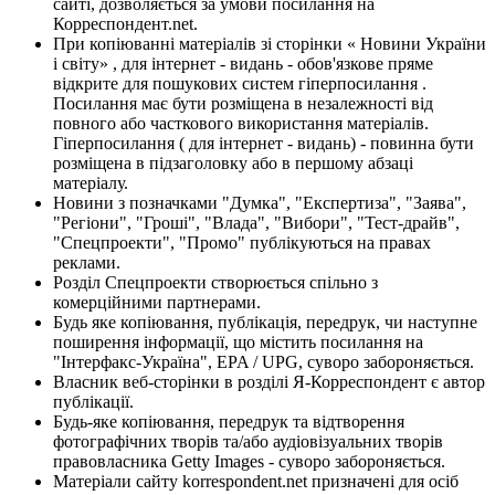
сайті, дозволяється за умови посилання на
Корреспондент.net.
При копіюванні матеріалів зі сторінки « Новини України
і світу» , для інтернет - видань - обов'язкове пряме
відкрите для пошукових систем гіперпосилання .
Посилання має бути розміщена в незалежності від
повного або часткового використання матеріалів.
Гіперпосилання ( для інтернет - видань) - повинна бути
розміщена в підзаголовку або в першому абзаці
матеріалу.
Новини з позначками "Думка", "Експертиза", "Заява",
"Регіони", "Гроші", "Влада", "Вибори", "Тест-драйв",
"Спецпроекти", "Промо" публікуються на правах
реклами.
Розділ Спецпроекти створюється спільно з
комерційними партнерами.
Будь яке копіювання, публікація, передрук, чи наступне
поширення інформації, що містить посилання на
"Інтерфакс-Україна", EPA / UPG, суворо забороняється.
Власник веб-сторінки в розділі Я-Корреспондент є автор
публікації.
Будь-яке копіювання, передрук та відтворення
фотографічних творів та/або аудіовізуальних творів
правовласника Getty Images - суворо забороняється.
Матеріали сайту korrespondent.net призначені для осіб