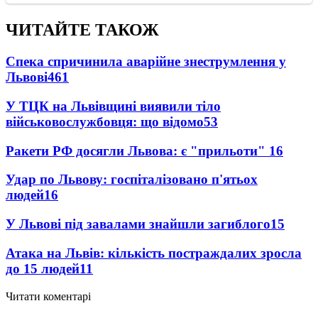
ЧИТАЙТЕ ТАКОЖ
Спека спричинила аварійне знеструмлення у
Львові
461
У ТЦК на Львівщині виявили тіло
військовослужбовця: що відомо
53
Ракети РФ досягли Львова: є "прильоти"
16
Удар по Львову: госпіталізовано п'ятьох
людей
16
У Львові під завалами знайшли загиблого
15
Атака на Львів: кількість постраждалих зросла
до 15 людей
11
Читати коментарі