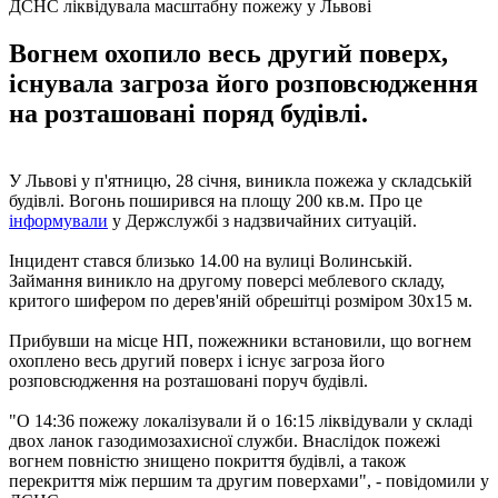
ДСНС ліквідувала масштабну пожежу у Львові
Вогнем охопило весь другий поверх,
існувала загроза його розповсюдження
на розташовані поряд будівлі.
У Львові у п'ятницю, 28 січня, виникла пожежа у складській
будівлі. Вогонь поширився на площу 200 кв.м. Про це
інформували
у Держслужбі з надзвичайних ситуацій.
Інцидент стався близько 14.00 на вулиці Волинській.
Займання виникло на другому поверсі меблевого складу,
критого шифером по дерев'яній обрешітці розміром 30х15 м.
Прибувши на місце НП, пожежники встановили, що вогнем
охоплено весь другий поверх і існує загроза його
розповсюдження на розташовані поруч будівлі.
"О 14:36 ​​пожежу локалізували й о 16:15 ліквідували у складі
двох ланок газодимозахисної служби. Внаслідок пожежі
вогнем повністю знищено покриття будівлі, а також
перекриття між першим та другим поверхами", - повідомили у