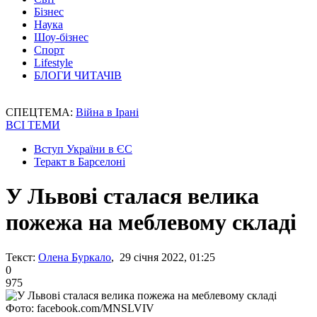
Бізнес
Наука
Шоу-бізнес
Спорт
Lifestyle
БЛОГИ ЧИТАЧІВ
СПЕЦТЕМА:
Війна в Ірані
ВСІ ТЕМИ
Вступ України в ЄС
Теракт в Барселоні
У Львові сталася велика
пожежа на меблевому складі
Текст:
Олена Буркало
, 29 січня 2022, 01:25
0
975
Фото: facebook.com/MNSLVIV