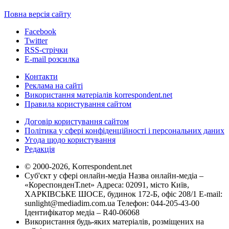
Повна версія сайту
Facebook
Twitter
RSS-стрічки
E-mail розсилка
Контакти
Реклама на сайті
Використання матеріалів korrespondent.net
Правила користування сайтом
Договір користування сайтом
Політика у сфері конфіденційності і персональних даних
Угода щодо користування
Редакція
© 2000-2026, Korrespondent.net
Суб'єкт у сфері онлайн-медіа Назва онлайн-медіа –
«КореспонденТ.net» Адреса: 02091, місто Київ,
ХАРКІВСЬКЕ ШОСЕ, будинок 172-Б, офіс 208/1 E-mail:
sunlight@mediadim.com.ua
Телефон: 044-205-43-00
Ідентифікатор медіа – R40-06068
Використання будь-яких матеріалів, розміщених на