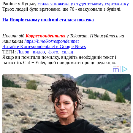
Раніше у Луцьку
сталася пожежа у студентському гуртожитку
.
Трьох людей було врятовано, ще 76 - евакуювали з будівлі.
На Яворівському полігоні сталася пожежа
Новини від
Корреспондент.net
у Telegram. Підписуйтесь на
наш канал
https://t.me/korrespondentnet
Читайте Korrespondent.net в Google News
ТЕГИ:
Львов
,
видео
,
фото
,
склад
Якщо ви помітили помилку, виділіть необхідний текст і
натисніть Ctrl + Enter, щоб повідомити про це редакцію.