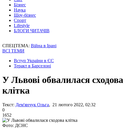
Бізнес
Наука
Шоу-бізнес
Спорт
Lifestyle
БЛОГИ ЧИТАЧІВ
СПЕЦТЕМА:
Війна в Ірані
ВСІ ТЕМИ
Вступ України в ЄС
Теракт в Барселоні
У Львові обвалилася сходова
клітка
Текст:
Дем'янчук Ольга
, 21 лютого 2022, 02:32
0
1652
Фото: ДСНС