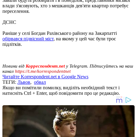
Завали будуть розбирати і в понеділок, представники міської
влади з'ясовують, хто з мешканців дев'яти квартир потребує
переселення.
ДСНС
Раніше у селі Богдан Рахівського району на Закарпатті
обірвався підвісний міст
, на якому у цей час були троє
підлітків.
Новини від
Корреспондент.net
у Telegram. Підписуйтесь на наш
канал
https://t.me/korrespondentnet
Читайте Korrespondent.net в Google News
ТЕГИ:
Львов
,
обвал
Якщо ви помітили помилку, виділіть необхідний текст і
натисніть Ctrl + Enter, щоб повідомити про це редакцію.