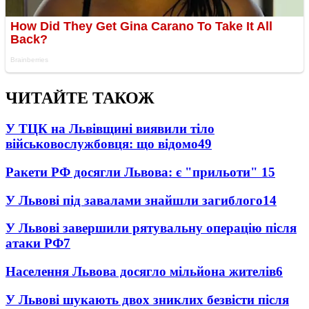
ЧИТАЙТЕ ТАКОЖ
У ТЦК на Львівщині виявили тіло
військовослужбовця: що відомо
49
Ракети РФ досягли Львова: є "прильоти"
15
У Львові під завалами знайшли загиблого
14
У Львові завершили рятувальну операцію після
атаки РФ
7
Населення Львова досягло мільйона жителів
6
У Львові шукають двох зниклих безвісти після