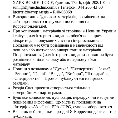
ХАРКІВСЬКЕ ШОСЕ, будинок 172-Б, офіс 208/1 E-mail:
sunlight@mediadim.com.ua
Телефон: 044-205-43-00
Ідентифікатор медіа – R40-06068
Використання будь-яких матеріалів, розміщених на
сайті, дозволяється за умови посилання на
Корреспондент.net.
При копіюванні матеріалів зі сторінки « Новини України
і світу» , для інтернет - видань - обов'язкове пряме
відкрите для пошукових систем гіперпосилання .
Посилання має бути розміщена в незалежності від
повного або часткового використання матеріалів.
Гіперпосилання ( для інтернет - видань) - повинна бути
розміщена в підзаголовку або в першому абзаці
матеріалу.
Новини з позначками "Думка", "Експертиза", "Заява",
"Регіони", "Гроші", "Влада", "Вибори", "Тест-драйв",
"Спецпроекти", "Промо" публікуються на правах
реклами.
Розділ Спецпроекти створюється спільно з
комерційними партнерами.
Будь яке копіювання, публікація, передрук, чи наступне
поширення інформації, що містить посилання на
"Інтерфакс-Україна", EPA / UPG, суворо забороняється.
Власник веб-сторінки в розділі Я-Корреспондент є автор
публікації.