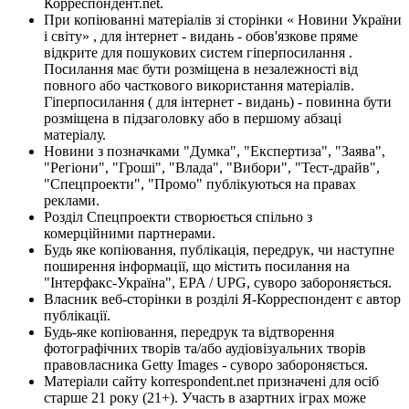
Корреспондент.net.
При копіюванні матеріалів зі сторінки « Новини України
і світу» , для інтернет - видань - обов'язкове пряме
відкрите для пошукових систем гіперпосилання .
Посилання має бути розміщена в незалежності від
повного або часткового використання матеріалів.
Гіперпосилання ( для інтернет - видань) - повинна бути
розміщена в підзаголовку або в першому абзаці
матеріалу.
Новини з позначками "Думка", "Експертиза", "Заява",
"Регіони", "Гроші", "Влада", "Вибори", "Тест-драйв",
"Спецпроекти", "Промо" публікуються на правах
реклами.
Розділ Спецпроекти створюється спільно з
комерційними партнерами.
Будь яке копіювання, публікація, передрук, чи наступне
поширення інформації, що містить посилання на
"Інтерфакс-Україна", EPA / UPG, суворо забороняється.
Власник веб-сторінки в розділі Я-Корреспондент є автор
публікації.
Будь-яке копіювання, передрук та відтворення
фотографічних творів та/або аудіовізуальних творів
правовласника Getty Images - суворо забороняється.
Матеріали сайту korrespondent.net призначені для осіб
старше 21 року (21+). Участь в азартних іграх може