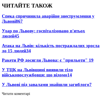
ЧИТАЙТЕ ТАКОЖ
Спека спричинила аварійне знеструмлення у
Львові
867
Удар по Львову: госпіталізовано п'ятьох
людей
45
Атака на Львів: кількість постраждалих зросла
до 15 людей
34
Ракети РФ досягли Львова: є "прильоти"
19
У ТЦК на Львівщині виявили тіло
військовослужбовця: що відомо
14
У Львові під завалами знайшли загиблого
7
Читати коментарі