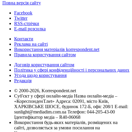
Повна версія сайту
Facebook
Twitter
RSS-стрічки
E-mail розсилка
Контакти
Реклама на сайті
Використання матеріалів korrespondent.net
Правила користування сайтом
Договір користування сайтом
Політика у сфері конфіденційності і персональних даних
Угода щодо користування
Редакція
© 2000-2026, Korrespondent.net
Суб'єкт у сфері онлайн-медіа Назва онлайн-медіа –
«КореспонденТ.net» Адреса: 02091, місто Київ,
ХАРКІВСЬКЕ ШОСЕ, будинок 172-Б, офіс 208/1 E-mail:
sunlight@mediadim.com.ua
Телефон: 044-205-43-00
Ідентифікатор медіа – R40-06068
Використання будь-яких матеріалів, розміщених на
сайті, дозволяється за умови посилання на