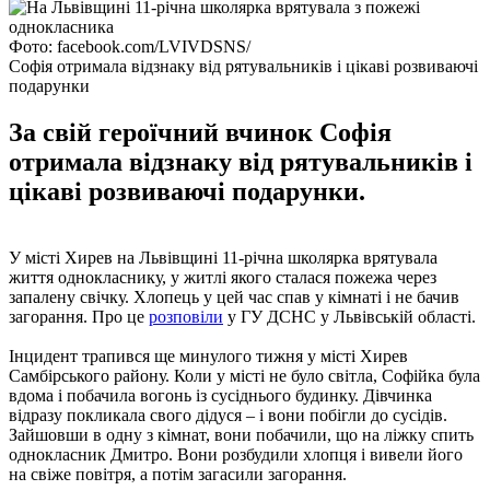
Фото: facebook.com/LVIVDSNS/
Софія отримала відзнаку від рятувальників і цікаві розвиваючі
подарунки
За свій героїчний вчинок Софія
отримала відзнаку від рятувальників і
цікаві розвиваючі подарунки.
У місті Хирев на Львівщині 11-річна школярка врятувала
життя однокласнику, у житлі якого сталася пожежа через
запалену свічку. Хлопець у цей час спав у кімнаті і не бачив
загорання. Про це
розповіли
у ГУ ДСНС у Львівській області.
Інцидент трапився ще минулого тижня у місті Хирев
Самбірського району. Коли у місті не було світла, Софійка була
вдома і побачила вогонь із сусіднього будинку. Дівчинка
відразу покликала свого дідуся – і вони побігли до сусідів.
Зайшовши в одну з кімнат, вони побачили, що на ліжку спить
однокласник Дмитро. Вони розбудили хлопця і вивели його
на свіже повітря, а потім загасили загорання.