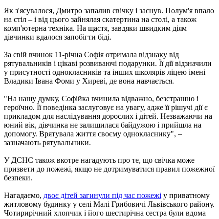
Як з'ясувалося, Дмитро запалив свічку і заснув. Полум'я впало
на стіл – і від цього зайнялая скатертина на столі, а також
комп'ютерна техніка. На щастя, завдяки швидким діям
дівчинки вдалося запобігти біді.
За свій вчинок 11-річна Софія отримала відзнаку від
рятувальників і цікаві розвиваючі подарунки. Її дії відзначили
у присутності однокласників та інших школярів ліцею імені
Владики Івана Фоми у Хиреві, де вона навчається.
"На нашу думку, Софійка вчинила відважно, безстрашно і
героїчно. Її поведінка заслуговує на увагу, адже її рішучі дії є
прикладом для наслідування дорослих і дітей. Незважаючи на
юний вік, дівчинка не залишилася байдужою і прийшла на
допомогу. Врятувала життя своєму однокласнику", –
зазначають рятувальники.
У ДСНС також вкотре нагадують про те, що свічка може
призвети до пожежі, якщо не дотримуватися правил пожежної
безпеки.
Нагадаємо,
двоє дітей загинули під час пожежі
у приватному
житловому будинку у селі Малі Грибовичі Львівського району.
Чотирирічний хлопчик і його шестирічна сестра були вдома