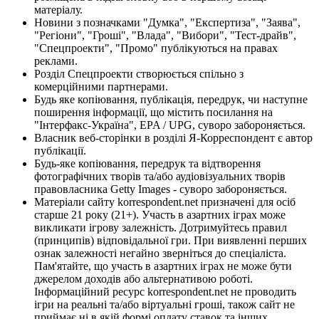
матеріалу.
Новини з позначками "Думка", "Експертиза", "Заява",
"Регіони", "Гроші", "Влада", "Вибори", "Тест-драйв",
"Спецпроекти", "Промо" публікуються на правах
реклами.
Розділ Спецпроекти створюється спільно з
комерційними партнерами.
Будь яке копіювання, публікація, передрук, чи наступне
поширення інформації, що містить посилання на
"Інтерфакс-Україна", EPA / UPG, суворо забороняється.
Власник веб-сторінки в розділі Я-Корреспондент є автор
публікації.
Будь-яке копіювання, передрук та відтворення
фотографічних творів та/або аудіовізуальних творів
правовласника Getty Images - суворо забороняється.
Матеріали сайту korrespondent.net призначені для осіб
старше 21 року (21+). Участь в азартних іграх може
викликати ігрову залежність. Дотримуйтесь правил
(принципів) відповідальної гри. При виявленні перших
ознак залежності негайно зверніться до спеціаліста.
Пам'ятайте, що участь в азартних іграх не може бути
джерелом доходів або альтернативою роботі.
Інформаційний ресурс korrespondent.net не проводить
ігри на реальні та/або віртуальні гроші, також сайт не
приймає ні в якій формі оплату ставок та інших