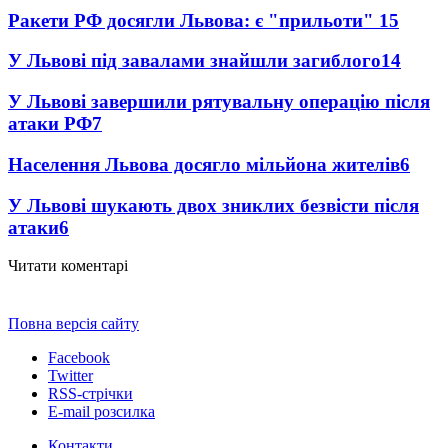
Ракети РФ досягли Львова: є "прильоти"
15
У Львові під завалами знайшли загиблого
14
У Львові завершили рятувальну операцію після
атаки РФ
7
Населення Львова досягло мільйона жителів
6
У Львові шукають двох зниклих безвісти після
атаки
6
Читати коментарі
Повна версія сайту
Facebook
Twitter
RSS-стрічки
E-mail розсилка
Контакти