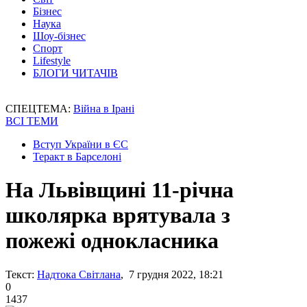
Бізнес
Наука
Шоу-бізнес
Спорт
Lifestyle
БЛОГИ ЧИТАЧІВ
СПЕЦТЕМА:
Війна в Ірані
ВСІ ТЕМИ
Вступ України в ЄС
Теракт в Барселоні
На Львівщині 11-річна
школярка врятувала з
пожежі однокласника
Текст:
Надтока Світлана
, 7 грудня 2022, 18:21
0
1437