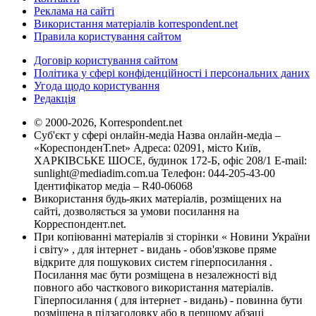
Реклама на сайті
Використання матеріалів korrespondent.net
Правила користування сайтом
Договір користування сайтом
Політика у сфері конфіденційності і персональних даних
Угода щодо користування
Редакція
© 2000-2026, Korrespondent.net
Суб'єкт у сфері онлайн-медіа Назва онлайн-медіа –
«КореспонденТ.net» Адреса: 02091, місто Київ,
ХАРКІВСЬКЕ ШОСЕ, будинок 172-Б, офіс 208/1 E-mail:
sunlight@mediadim.com.ua
Телефон: 044-205-43-00
Ідентифікатор медіа – R40-06068
Використання будь-яких матеріалів, розміщених на
сайті, дозволяється за умови посилання на
Корреспондент.net.
При копіюванні матеріалів зі сторінки « Новини України
і світу» , для інтернет - видань - обов'язкове пряме
відкрите для пошукових систем гіперпосилання .
Посилання має бути розміщена в незалежності від
повного або часткового використання матеріалів.
Гіперпосилання ( для інтернет - видань) - повинна бути
розміщена в підзаголовку або в першому абзаці