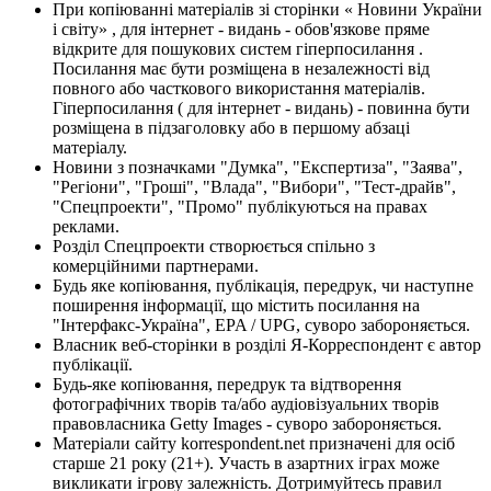
При копіюванні матеріалів зі сторінки « Новини України
і світу» , для інтернет - видань - обов'язкове пряме
відкрите для пошукових систем гіперпосилання .
Посилання має бути розміщена в незалежності від
повного або часткового використання матеріалів.
Гіперпосилання ( для інтернет - видань) - повинна бути
розміщена в підзаголовку або в першому абзаці
матеріалу.
Новини з позначками "Думка", "Експертиза", "Заява",
"Регіони", "Гроші", "Влада", "Вибори", "Тест-драйв",
"Спецпроекти", "Промо" публікуються на правах
реклами.
Розділ Спецпроекти створюється спільно з
комерційними партнерами.
Будь яке копіювання, публікація, передрук, чи наступне
поширення інформації, що містить посилання на
"Інтерфакс-Україна", EPA / UPG, суворо забороняється.
Власник веб-сторінки в розділі Я-Корреспондент є автор
публікації.
Будь-яке копіювання, передрук та відтворення
фотографічних творів та/або аудіовізуальних творів
правовласника Getty Images - суворо забороняється.
Матеріали сайту korrespondent.net призначені для осіб
старше 21 року (21+). Участь в азартних іграх може
викликати ігрову залежність. Дотримуйтесь правил