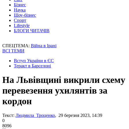
Бізнес
Наука
Шоу-бізнес
Спорт
Lifestyle
БЛОГИ ЧИТАЧІВ
СПЕЦТЕМА:
Війна в Ірані
ВСІ ТЕМИ
Вступ України в ЄС
Теракт в Барселоні
На Львівщині викрили схему
перевезення ухилянтів за
кордон
Текст:
Людмила Троценко
, 29 березня 2023, 14:39
0
8096