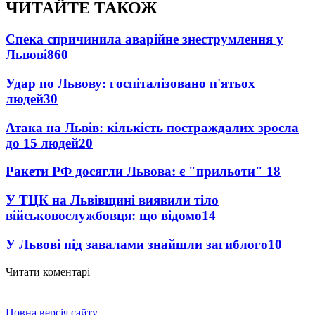
ЧИТАЙТЕ ТАКОЖ
Спека спричинила аварійне знеструмлення у
Львові
860
Удар по Львову: госпіталізовано п'ятьох
людей
30
Атака на Львів: кількість постраждалих зросла
до 15 людей
20
Ракети РФ досягли Львова: є "прильоти"
18
У ТЦК на Львівщині виявили тіло
військовослужбовця: що відомо
14
У Львові під завалами знайшли загиблого
10
Читати коментарі
Повна версія сайту