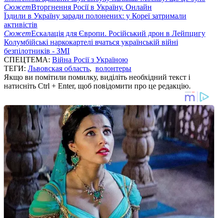
Сюжет
Вторгнення Росії в Україну. Онлайн
Їздили в Україну заради полонених: у Кореї затримали
активістів
Сюжет
Ескалація для Європи. Російський дрон в Лейпцигу
Колумбійські наркокартелі вчаться українській війні
безпілотників - ЗМІ
СПЕЦТЕМА:
Війна Росії з Україною
ТЕГИ:
Львовская область
,
волонтеры
Якщо ви помітили помилку, виділіть необхідний текст і
натисніть Ctrl + Enter, щоб повідомити про це редакцію.