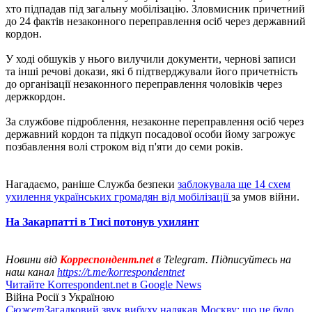
хто підпадав під загальну мобілізацію. Зловмисник причетний
до 24 фактів незаконного переправлення осіб через державний
кордон.
У ході обшуків у нього вилучили документи, чернові записи
та інші речові докази, які б підтверджували його причетність
до організації незаконного переправлення чоловіків через
держкордон.
За службове підроблення, незаконне переправлення осіб через
державний кордон та підкуп посадової особи йому загрожує
позбавлення волі строком від п'яти до семи років.
Нагадаємо, раніше Служба безпеки
заблокувала ще 14 схем
ухилення українських громадян від мобілізації
за умов війни.
На Закарпатті в Тисі потонув ухилянт
Новини від
Корреспондент.net
в Telegram. Підписуйтесь на
наш канал
https://t.me/korrespondentnet
Читайте Korrespondent.net в Google News
Війна Росії з Україною
Сюжет
Загадковий звук вибуху налякав Москву: що це було