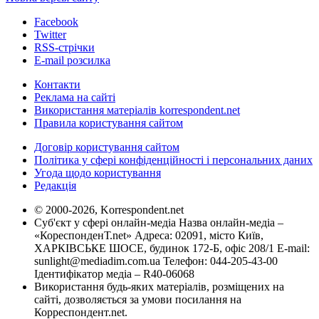
Facebook
Twitter
RSS-стрічки
E-mail розсилка
Контакти
Реклама на сайті
Використання матеріалів korrespondent.net
Правила користування сайтом
Договір користування сайтом
Політика у сфері конфіденційності і персональних даних
Угода щодо користування
Редакція
© 2000-2026, Korrespondent.net
Суб'єкт у сфері онлайн-медіа Назва онлайн-медіа –
«КореспонденТ.net» Адреса: 02091, місто Київ,
ХАРКІВСЬКЕ ШОСЕ, будинок 172-Б, офіс 208/1 E-mail:
sunlight@mediadim.com.ua
Телефон: 044-205-43-00
Ідентифікатор медіа – R40-06068
Використання будь-яких матеріалів, розміщених на
сайті, дозволяється за умови посилання на
Корреспондент.net.