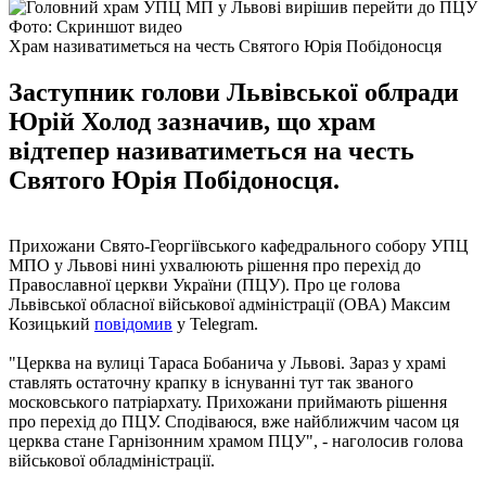
Фото: Скриншот видео
Храм називатиметься на честь Святого Юрія Побідоносця
Заступник голови Львівської облради
Юрій Холод зазначив, що храм
відтепер називатиметься на честь
Святого Юрія Побідоносця.
Прихожани Свято-Георгіївського кафедрального собору УПЦ
МПО у Львові нині ухвалюють рішення про перехід до
Православної церкви України (ПЦУ). Про це голова
Львівської обласної військової адміністрації (ОВА) Максим
Козицький
повідомив
у Telegram.
"Церква на вулиці Тараса Бобанича у Львові. Зараз у храмі
ставлять остаточну крапку в існуванні тут так званого
московського патріархату. Прихожани приймають рішення
про перехід до ПЦУ. Сподіваюся, вже найближчим часом ця
церква стане Гарнізонним храмом ПЦУ", - наголосив голова
військової обладміністрації.