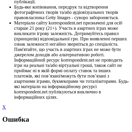
публікації.
Будь-яке копіювання, передрук та відтворення
фотографічних творів та/або аудіовізуальних творів
правовласника Getty Images - суворо забороняється.
Матеріали сайту korrespondent.net призначені для осіб
старше 21 року (21+). Участь в азартних іграх може
викликати ігрову залежність. Дотримуйтесь правил
(принципів) відповідальної гри. При виявленні перших
ознак залежності негайно зверніться до спеціаліста.
Пам'ятайте, що участь в азартних іграх не може бути
джерелом доходів або альтернативою роботі.
Інформаційний ресурс korrespondent.net не проводить
ігри на реальні та/або віртуальні гроші, також сайт не
приймає ні в якій формі оплату ставок та інших
платежів, які пов’язані/можуть бути пов’язані з
азартними іграми, букмекерами чи тоталізаторами. Будь-
які матеріали на інформаційному ресурсі
korrespondent.net публікуються виключно в
інформаційних цілях.
X
Ошибка