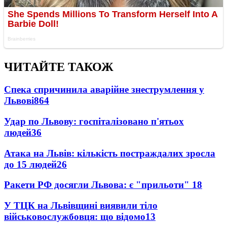
ЧИТАЙТЕ ТАКОЖ
Спека спричинила аварійне знеструмлення у
Львові
864
Удар по Львову: госпіталізовано п'ятьох
людей
36
Атака на Львів: кількість постраждалих зросла
до 15 людей
26
Ракети РФ досягли Львова: є "прильоти"
18
У ТЦК на Львівщині виявили тіло
військовослужбовця: що відомо
13