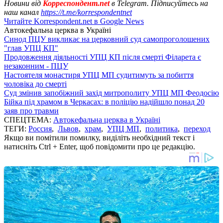
Новини від
Корреспондент.net
в Telegram. Підписуйтесь на
наш канал
https://t.me/korrespondentnet
Читайте Korrespondent.net в Google News
Автокефальна церква в Україні
Синод ПЦУ викликає на церковний суд самопроголошених
"глав УПЦ КП"
Продовження діяльності УПЦ КП після смерті Філарета є
незаконним - ПЦУ
Настоятеля монастиря УПЦ МП судитимуть за побиття
чоловіка до смерті
Суд змінив запобіжний захід митрополиту УПЦ МП Феодосію
Бійка під храмом в Черкасах: в поліцію надійшло понад 20
заяв про травми
СПЕЦТЕМА:
Автокефальна церква в Україні
ТЕГИ:
Россия
,
Львов
,
храм
,
УПЦ МП
,
политика
,
переход
Якщо ви помітили помилку, виділіть необхідний текст і
натисніть Ctrl + Enter, щоб повідомити про це редакцію.