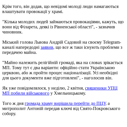
Крім того, він додав, що невідомі молоді люди намагаються
влаштувати провокації у храмі.
"Кілька молодих людей займаються провокаціями, кажуть, що
вони від Філарета, деякі із Рівненської області", - зазначив
чиновник.
Міський голова Львова Андрій Садовий на своєму Telegram-
каналі напередодні
заявив
, що все ж таки існують проблеми з
передачею майна.
"Майно належить релігійній громаді, яка на словах зрікається
МП. Тому тут є два варіанти: офіційно стати Українською
церквою, або ж пройти процес націоналізації. Усі необхідні
для цього документи вже підготовлені", - наголосив він.
Як уже повідомлялося, у неділю, 2 квітня,
священики УПЦ
МП побили військового
у Хмельницькому.
Того ж дня
громада храму вирішила перейти до ПЦУ
, а
митрополит Антоній передав ключі від Свято-Покровського
собору.