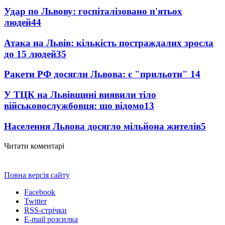
Удар по Львову: госпіталізовано п'ятьох
людей
44
Атака на Львів: кількість постраждалих зросла
до 15 людей
35
Ракети РФ досягли Львова: є "прильоти"
14
У ТЦК на Львівщині виявили тіло
військовослужбовця: що відомо
13
Населення Львова досягло мільйона жителів
5
Читати коментарі
Повна версія сайту
Facebook
Twitter
RSS-стрічки
E-mail розсилка