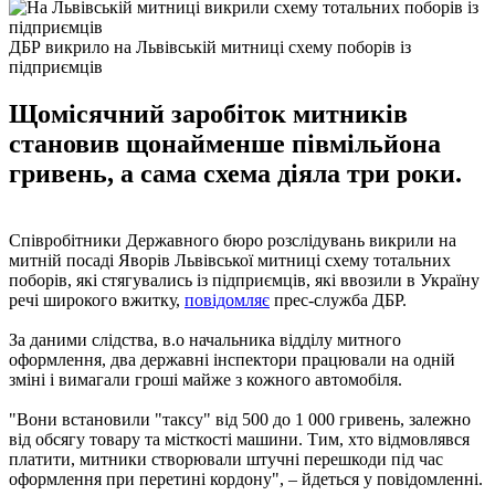
ДБР викрило на Львівській митниці схему поборів із
підприємців
Щомісячний заробіток митників
становив щонайменше півмільйона
гривень, а сама схема діяла три роки.
Співробітники Державного бюро розслідувань викрили на
митній посаді Яворів Львівської митниці схему тотальних
поборів, які стягувались із підприємців, які ввозили в Україну
речі широкого вжитку,
повідомляє
прес-служба ДБР.
За даними слідства, в.о начальника відділу митного
оформлення, два державні інспектори працювали на одній
зміні і вимагали гроші майже з кожного автомобіля.
"Вони встановили "таксу" від 500 до 1 000 гривень, залежно
від обсягу товару та місткості машини. Тим, хто відмовлявся
платити, митники створювали штучні перешкоди під час
оформлення при перетині кордону", – йдеться у повідомленні.