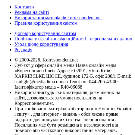
Контакти
Реклама на сайті
Використання матеріалів korrespondent.net
Правила користування сайтом
Договір користування сайтом
Політика у сфері конфіденційності і персональних даних
Угода щодо користування
Редакція
© 2000-2026, Korrespondent.net
Суб'єкт у сфері онлайн-медіа Назва онлайн-медіа –
«КореспонденТ.net» Адреса: 02091, місто Київ,
ХАРКІВСЬКЕ ШОСЕ, будинок 172-Б, офіс 208/1 E-mail:
sunlight@mediadim.com.ua
Телефон: 044-205-43-00
Ідентифікатор медіа – R40-06068
Використання будь-яких матеріалів, розміщених на
сайті, дозволяється за умови посилання на
Корреспондент.net.
При копіюванні матеріалів зі сторінки « Новини України
і світу» , для інтернет - видань - обов'язкове пряме
відкрите для пошукових систем гіперпосилання .
Посилання має бути розміщена в незалежності від
повного або часткового використання матеріалів.