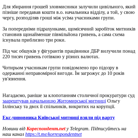
Для збирання грошей зловмисники залучили цивільного, який
пізніше передавав кошти в.о. начальника відділу, а той, у свою
чергу, розподіляв гроші між усіма учасниками групи.
За попередніми підрахунками, щомісячний заробіток митників
становив щонайменше півмільйона гривень, а сама схема
існувала приблизно три роки.
Під час обшуків у фігурантів працівники ДБР вилучили понад
220 тисяч гривень готівкою у різних валютах.
Чотирьом учасникам групи повідомлено про підозру в
одержанні неправомірної вигоди. Їм загрожує до 10 років
ув'язнення.
Нагадаємо, раніше за клопотанням столичної прокуратури суд
заарештував начальницю Житомирської митниці
Ольгу
Іллінську та двох її спільників, викритих на корупції.
Екс-чиновника Київської митниці взяли під варту
Новини від
Кореспондент.net
у Telegram. Підписуйтесь на
наш канал
https://t.me/korrespondentnet