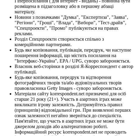
Гіперпосилання ( для інтернет - видань) - повинна бути
розміщена в підзаголовку або в першому абзаці
матеріалу.
Новини з позначками "Думка", "Експертиза", "Заява",
"Регіони", "Гроші", "Влада", "Вибори", "Тест-драйв",
"Спецпроекти", "Промо" публікуються на правах
реклами.
Розділ Спецпроекти створюється спільно з
комерційними партнерами.
Будь яке копіювання, публікація, передрук, чи наступне
поширення інформації, що містить посилання на
"Інтерфакс-Україна", EPA / UPG, суворо забороняється.
Власник веб-сторінки в розділі Я-Корреспондент є автор
публікації.
Будь-яке копіювання, передрук та відтворення
фотографічних творів та/або аудіовізуальних творів
правовласника Getty Images - суворо забороняється.
Матеріали сайту korrespondent.net призначені для осіб
старше 21 року (21+). Участь в азартних іграх може
викликати ігрову залежність. Дотримуйтесь правил
(принципів) відповідальної гри. При виявленні перших
ознак залежності негайно зверніться до спеціаліста.
Пам'ятайте, що участь в азартних іграх не може бути
джерелом доходів або альтернативою роботі.
Інформаційний ресурс korrespondent.net не проводить