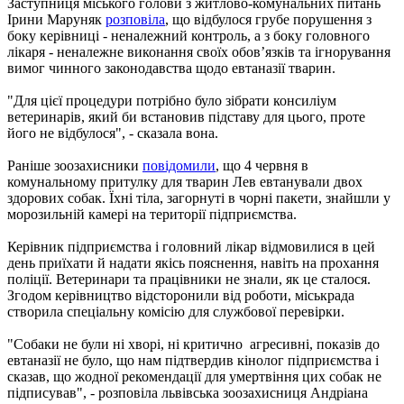
Заступниця міського голови з житлово-комунальних питань
Ірини Маруняк
розповіла
, що відбулося грубе порушення з
боку керівниці - неналежний контроль, а з боку головного
лікаря - неналежне виконання своїх обов’язків та ігнорування
вимог чинного законодавства щодо евтаназії тварин.
"Для цієї процедури потрібно було зібрати консиліум
ветеринарів, який би встановив підставу для цього, проте
його не відбулося", - сказала вона.
Раніше зоозахисники
повідомили
, що 4 червня в
комунальному притулку для тварин Лев евтанували двох
здорових собак. Їхні тіла, загорнуті в чорні пакети, знайшли у
морозильній камері на території підприємства.
Керівник підприємства і головний лікар відмовилися в цей
день приїхати й надати якісь пояснення, навіть на прохання
поліції. Ветеринари та працівники не знали, як це сталося.
Згодом керівництво відсторонили від роботи, міськрада
створила спеціальну комісію для службової перевірки.
"Собаки не були ні хворі, ні критично агресивні, показів до
евтаназії не було, що нам підтвердив кінолог підприємства і
сказав, що жодної рекомендації для умертвіння цих собак не
підписував", - розповіла львівська зоозахисниця Андріана