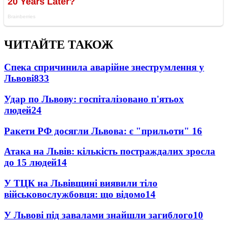
ЧИТАЙТЕ ТАКОЖ
Спека спричинила аварійне знеструмлення у
Львові
833
Удар по Львову: госпіталізовано п'ятьох
людей
24
Ракети РФ досягли Львова: є "прильоти"
16
Атака на Львів: кількість постраждалих зросла
до 15 людей
14
У ТЦК на Львівщині виявили тіло
військовослужбовця: що відомо
14
У Львові під завалами знайшли загиблого
10