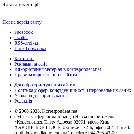
Читати коментарі
Повна версія сайту
Facebook
Twitter
RSS-стрічки
E-mail розсилка
Контакти
Реклама на сайті
Використання матеріалів korrespondent.net
Правила користування сайтом
Договір користування сайтом
Політика у сфері конфіденційності і персональних даних
Угода щодо користування
Редакція
© 2000-2026, Korrespondent.net
Суб'єкт у сфері онлайн-медіа Назва онлайн-медіа –
«КореспонденТ.net» Адреса: 02091, місто Київ,
ХАРКІВСЬКЕ ШОСЕ, будинок 172-Б, офіс 208/1 E-mail:
sunlight@mediadim.com.ua
Телефон: 044-205-43-00