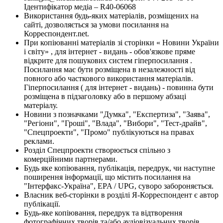
Ідентифікатор медіа – R40-06068
Використання будь-яких матеріалів, розміщених на
сайті, дозволяється за умови посилання на
Корреспондент.net.
При копіюванні матеріалів зі сторінки « Новини України
і світу» , для інтернет - видань - обов'язкове пряме
відкрите для пошукових систем гіперпосилання .
Посилання має бути розміщена в незалежності від
повного або часткового використання матеріалів.
Гіперпосилання ( для інтернет - видань) - повинна бути
розміщена в підзаголовку або в першому абзаці
матеріалу.
Новини з позначками "Думка", "Експертиза", "Заява",
"Регіони", "Гроші", "Влада", "Вибори", "Тест-драйв",
"Спецпроекти", "Промо" публікуються на правах
реклами.
Розділ Спецпроекти створюється спільно з
комерційними партнерами.
Будь яке копіювання, публікація, передрук, чи наступне
поширення інформації, що містить посилання на
"Інтерфакс-Україна", EPA / UPG, суворо забороняється.
Власник веб-сторінки в розділі Я-Корреспондент є автор
публікації.
Будь-яке копіювання, передрук та відтворення
фотографічних творів та/або аудіовізуальних творів