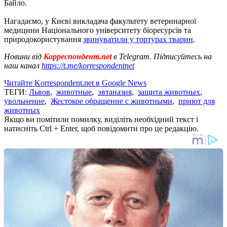
Байло.
Нагадаємо, у Києві викладача факультету ветеринарної
медицини Національного університету біоресурсів та
природокористування
звинуватили у тортурах тварин
.
Новини від
Корреспондент.net
в Telegram. Підписуйтесь на
наш канал
https://t.me/korrespondentnet
Читайте Korrespondent.net в Google News
ТЕГИ:
Львов
,
животные
,
эвтаназия
,
защита животных
,
увольнение
,
Жестокое обращение с животными
,
приют для
животных
Якщо ви помітили помилку, виділіть необхідний текст і
натисніть Ctrl + Enter, щоб повідомити про це редакцію.