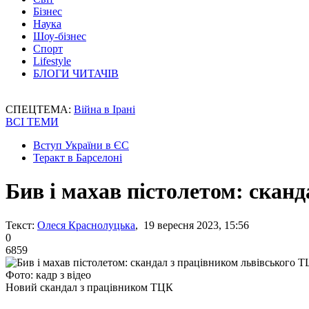
Бізнес
Наука
Шоу-бізнес
Спорт
Lifestyle
БЛОГИ ЧИТАЧІВ
СПЕЦТЕМА:
Війна в Ірані
ВСІ ТЕМИ
Вступ України в ЄС
Теракт в Барселоні
Бив і махав пістолетом: скан
Текст:
Олеся Краснолуцька
, 19 вересня 2023, 15:56
0
6859
Фото: кадр з відео
Новий скандал з працівником ТЦК