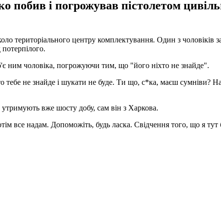
о побив і погрожував пістолетом цивіль
вколо територіального центру комплектування. Один з чоловіків з
 потерпілого.
б'є ним чоловіка, погрожуючи тим, що "його ніхто не знайде".
 тебе не знайде і шукати не буде. Ти що, с*ка, маєш сумніви? Наві
утримують вже шосту добу, сам він з Харкова.
потім все надам. Допоможіть, будь ласка. Свідчення того, що я ту