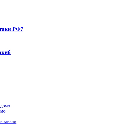
атаки РФ
7
аки
6
омо
ь завали