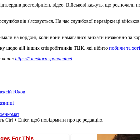
дтвердив достовірність відео. Військові кажуть, що розпочали п
ослужбовців з'ясовується. На час службової перевірки ці військо
имали на кордоні, коли вони намагалися виїхати незаконно за ко
ку щодо дій інших співробітників ТЦК, які нібито
побили та хот
ш канал
https://t.me/korrespondentnet
лексій Юков
'язниці
оенкомат
ь Ctrl + Enter, щоб повідомити про це редакцію.