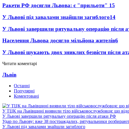
Ракети РФ досягли Львова: є "прильоти"
15
У Львові під завалами знайшли загиблого
14
У Львові завершили рятувальну операцію після 
Населення Львова досягло мільйона жителів
6
У Львові шукають двох зниклих безвісти після ат
Читати коментарі
Львів
Останні
Популярні
Коментовані
У ТЦК на Львівщині виявили тіло військовослужбовця: що від
У Львові завершили рятувальну операцію після атаки РФ
Удар по Львову: вже 38 постраждалих, рятувальники розбирают
У Львові під завалами знайшли загиблого