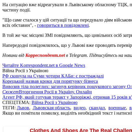
На ситуацію вже відреагували в Львівському обласному ТЦК, пі
частину події.
"Що саме сталося у цій ситуації та що передувало діям військов
всіх обставин", -
говориться в повідомлені
.
В той же час місцеві ЗМІ повідомляють, що цивільних осіб затр
Напередодні повідомлялось, що у Львові вже проводять перевір
Новини від
Корреспондент.net
в Telegram. Підписуйтесь на на
Читайте Korrespondent.net в Google News
Війна Росії з Україною
РФ скинула на Суми чотири КАБи: є постраждалі
Корецький назвав кроки для порятунку бізнеса
Вивозив тіла полеглих: загинув керівник пошукового загону О
Сюжет
Вторгнення Росії в Україну. Онлайн
Агент РФ, який готував теракт у Запоріжжі, отримав 15 років в
СПЕЦТЕМА:
Війна Росії з Україною
ТЕГИ:
Львов
,
Львовская область
,
видео
,
скандал
,
военные
,
в
Якщо ви помітили помилку, виділіть необхідний текст і натисніт