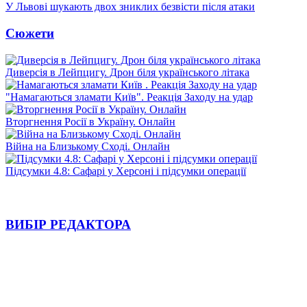
У Львові шукають двох зниклих безвісти після атаки
Сюжети
Диверсія в Лейпцигу. Дрон біля українського літака
"Намагаються зламати Київ". Реакція Заходу на удар
Вторгнення Росії в Україну. Онлайн
Війна на Близькому Сході. Онлайн
Підсумки 4.8: Сафарі у Херсоні і підсумки операції
ВИБІР РЕДАКТОРА