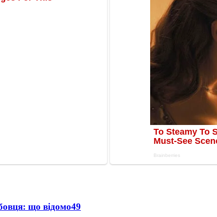
бовця: що відомо
49