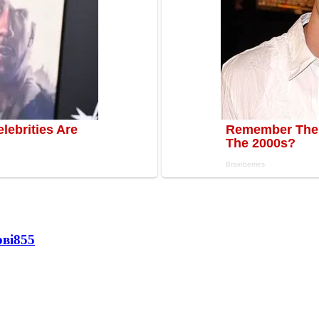
ві
855