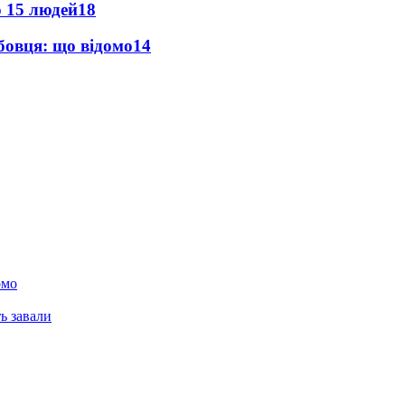
о 15 людей
18
бовця: що відомо
14
омо
ь завали