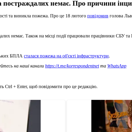
та постраждалих немає. Про причини інци
вості та виникла пожежа. Про це 18 лютого
повідомив
голова Льв
их немає. Також на місці події працювали працівники СБУ та Нац
ійських БПЛА
сталася пожежа на об'єкті інфраструктури
.
уйтесь на наші канали
https://t.me/korrespondentnet
та
WhatsApp
ь Ctrl + Enter, щоб повідомити про це редакцію.