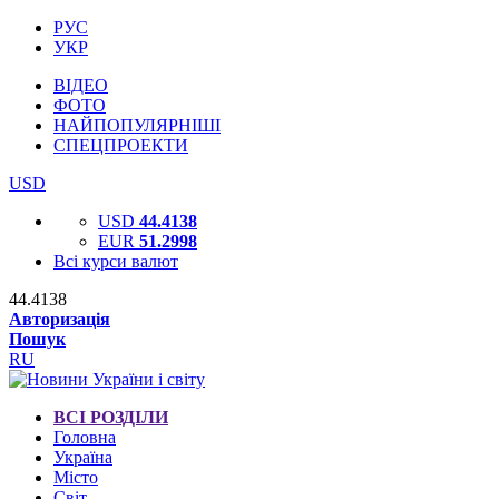
РУС
УКР
ВІДЕО
ФОТО
НАЙПОПУЛЯРНІШІ
СПЕЦПРОЕКТИ
USD
USD
44.4138
EUR
51.2998
Всі курси валют
44.4138
Авторизація
Пошук
RU
ВСІ РОЗДІЛИ
Головна
Україна
Місто
Світ