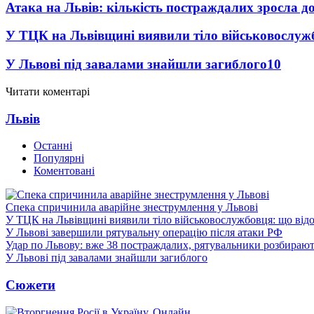
Атака на Львів: кількість постраждалих зросла д
У ТЦК на Львівщині виявили тіло військовослуж
У Львові під завалами знайшли загиблого
10
Читати коментарі
Львів
Останні
Популярні
Коментовані
Спека спричинила аварійне знеструмлення у Львові
У ТЦК на Львівщині виявили тіло військовослужбовця: що від
У Львові завершили рятувальну операцію після атаки РФ
Удар по Львову: вже 38 постраждалих, рятувальники розбирают
У Львові під завалами знайшли загиблого
Сюжети