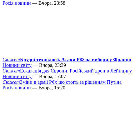
Росія новини
— Вчора, 23:58
Сюжет
Брудні технології. Атаки РФ на вибори у Франції
Новини світу
— Вчора, 23:39
Сюжет
Ескалація для Європи. Російський дрон в Лейпцигу
Новини світу
— Вчора, 17:07
Сюжет
Зміни в армії РФ: що стоїть за рішенням Путіна
Росія новини
— Вчора, 15:20