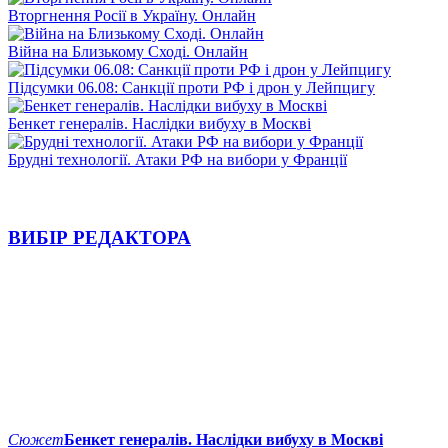
Вторгнення Росії в Україну. Онлайн
Війна на Близькому Сході. Онлайн
Підсумки 06.08: Санкції проти РФ і дрон у Лейпцигу
Бенкет генералів. Наслідки вибуху в Москві
Брудні технології. Атаки РФ на вибори у Франції
ВИБІР РЕДАКТОРА
Сюжет
Бенкет генералів. Наслідки вибуху в Москві