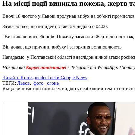
На місці події виникла пожежа, жертв 
Вночі 18 лютого у Львові пролунав вибух на об’єкті промисло
Зазначається, що інцидент, стався у неділю о 04.00.
"Викликали вогнеборців. Пожежу загасили. Жертв чи постраждал
Він додав, що причини вибуху і загоряння встановлюють.
Нагадаємо, у Полтавській області внаслідок нічної атаки рос
Новини від
Корреспондент.net
в Telegram та WhatsApp. Підпис
Читайте Korrespondent.net в Google News
ТЕГИ:
Львов
,
фото
,
огонь
Якщо ви помітили помилку, виділіть необхідний текст і натисніт