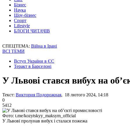
Бізнес
Наука
Шоу-бізнес
Спорт
Lifestyle
БЛОГИ ЧИТАЧІВ
СПЕЦТЕМА:
Війна в Ірані
ВСІ ТЕМИ
Вступ України в ЄС
Теракт в Барселоні
У Львові стався вибух на об’є
Текст:
Виктория Подорожная
, 18 лютого 2024, 14:18
0
5412
Фото: t.me/kozytskyy_maksym_official
У Львові пролунав вибух і сталася пожежа