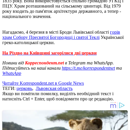
1835 року. Вона використовується спільно громадою УГКЦ і
ПЦУ. Храм розташований на сільському цвинтарі. Від 1979
року входить до пам'яток архітектури державного, а тепер -
національного значення.
Нагадаємо, 4 березня в місті Броди Львівської області
горів
храм Собору Пресвятої Богородиці і святої Теклі
Української
греко-католицької церкви.
На Різдво на Київщині загорілися дві церкви
Новини від
Корреспондент.net
в Telegram та WhatsApp.
Підписуйтесь на наші канали
https://t.me/korrespondentnet
та
WhatsApp
Читайте Korrespondent.net в Google News
ТЕГИ:
церковь
,
Львовская область
Якщо ви помітили помилку, виділіть необхідний текст і
натисніть Ctrl + Enter, щоб повідомити про це редакцію.