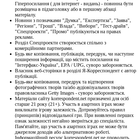
Гіперпосилання ( для інтернет - видань) - повинна бути
розміщена в підзаголовку або в першому абзаці
матеріалу.
Новини з позначками "Думка", "Експертиза", "Заява",
"Регіони", "Гроші", "Влада", "Вибори", "Тест-драйв",
"Спецпроекти", "Промо" публікуються на правах
реклами.
Розділ Спецпроекти створюється спільно з
комерційними партнерами.
Будь яке копіювання, публікація, передрук, чи наступне
поширення інформації, що містить посилання на
"Інтерфакс-Україна", EPA / UPG, суворо забороняється.
Власник веб-сторінки в розділі Я-Корреспондент є автор
публікації.
Будь-яке копіювання, передрук та відтворення
фотографічних творів та/або аудіовізуальних творів
правовласника Getty Images - суворо забороняється.
Матеріали сайту korrespondent.net призначені для осіб
старше 21 року (21+). Участь в азартних іграх може
викликати ігрову залежність. Дотримуйтесь правил
(принципів) відповідальної гри. При виявленні перших
ознак залежності негайно зверніться до спеціаліста.
Пам'ятайте, що участь в азартних іграх не може бути
джерелом доходів або альтернативою роботі.
Інформаційний ресурс korrespondent.net не проводить