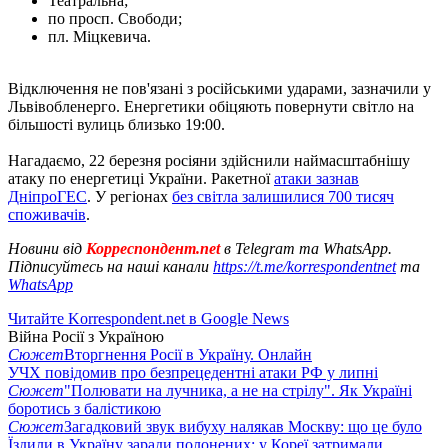
Театральна;
по просп. Свободи;
пл. Міцкевича.
Відключення не пов'язані з російськими ударами, зазначили у
Львівобленерго. Енергетики обіцяють повернути світло на
більшості вулиць близько 19:00.
Нагадаємо, 22 березня росіяни здійснили наймасштабнішу
атаку по енергетиці України. Ракетної
атаки зазнав
ДніпроГЕС
. У регіонах
без світла залишилися 700 тисяч
споживачів
.
Новини від
Корреспондент.net
в Telegram та WhatsApp.
Підписуйтесь на наші канали
https://t.me/korrespondentnet
та
WhatsApp
Читайте Korrespondent.net в Google News
Війна Росії з Україною
Сюжет
Вторгнення Росії в Україну. Онлайн
УЧХ повідомив про безпрецедентні атаки РФ у липні
Сюжет
"Полювати на лучника, а не на стрілу". Як Україні
боротись з балістикою
Сюжет
Загадковий звук вибуху налякав Москву: що це було
Їздили в Україну заради полонених: у Кореї затримали