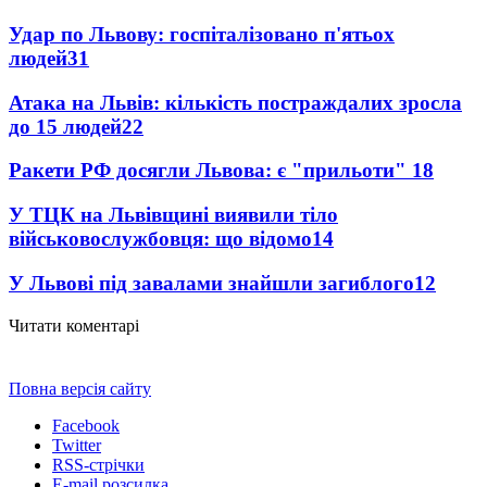
Удар по Львову: госпіталізовано п'ятьох
людей
31
Атака на Львів: кількість постраждалих зросла
до 15 людей
22
Ракети РФ досягли Львова: є "прильоти"
18
У ТЦК на Львівщині виявили тіло
військовослужбовця: що відомо
14
У Львові під завалами знайшли загиблого
12
Читати коментарі
Повна версія сайту
Facebook
Twitter
RSS-стрічки
E-mail розсилка