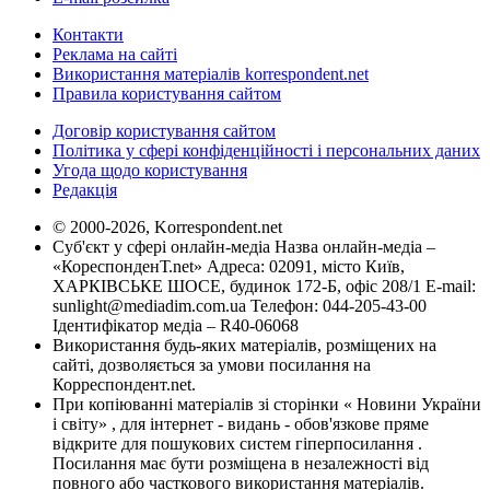
Контакти
Реклама на сайті
Використання матеріалів korrespondent.net
Правила користування сайтом
Договір користування сайтом
Політика у сфері конфіденційності і персональних даних
Угода щодо користування
Редакція
© 2000-2026, Korrespondent.net
Суб'єкт у сфері онлайн-медіа Назва онлайн-медіа –
«КореспонденТ.net» Адреса: 02091, місто Київ,
ХАРКІВСЬКЕ ШОСЕ, будинок 172-Б, офіс 208/1 E-mail:
sunlight@mediadim.com.ua
Телефон: 044-205-43-00
Ідентифікатор медіа – R40-06068
Використання будь-яких матеріалів, розміщених на
сайті, дозволяється за умови посилання на
Корреспондент.net.
При копіюванні матеріалів зі сторінки « Новини України
і світу» , для інтернет - видань - обов'язкове пряме
відкрите для пошукових систем гіперпосилання .
Посилання має бути розміщена в незалежності від
повного або часткового використання матеріалів.