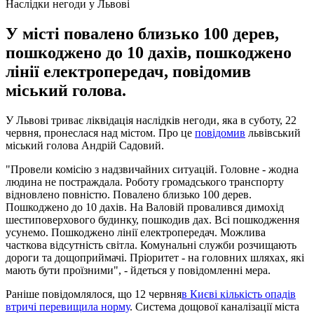
Наслідки негоди у Львові
У місті повалено близько 100 дерев,
пошкоджено до 10 дахів, пошкоджено
лінії електропередач, повідомив
міський голова.
У Львові триває ліквідація наслідків негоди, яка в суботу, 22
червня, пронеслася над містом. Про це
повідомив
львівський
міський голова Андрій Садовий.
"Провели комісію з надзвичайних ситуацій. Головне - жодна
людина не постраждала. Роботу громадського транспорту
відновлено повністю. Повалено близько 100 дерев.
Пошкоджено до 10 дахів. На Валовій провалився димохід
шестиповерхового будинку, пошкодив дах. Всі пошкодження
усунемо. Пошкоджено лінії електропередач. Можлива
часткова відсутність світла. Комунальні служби розчищають
дороги та дощоприймачі. Пріоритет - на головних шляхах, які
мають бути проїзними", - йдеться у повідомленні мера.
Раніше повідомлялося, що 12 червня
в Києві кількість опадів
втричі перевищила норму
. Система дощової каналізації міста