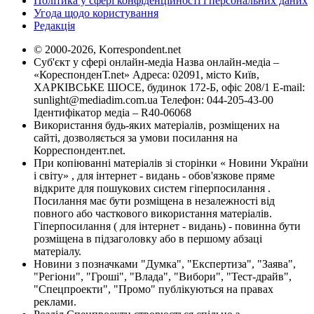
Політика у сфері конфіденційності і персональних даних
Угода щодо користування
Редакція
© 2000-2026, Korrespondent.net
Суб'єкт у сфері онлайн-медіа Назва онлайн-медіа –
«КореспонденТ.net» Адреса: 02091, місто Київ,
ХАРКІВСЬКЕ ШОСЕ, будинок 172-Б, офіс 208/1 E-mail:
sunlight@mediadim.com.ua
Телефон: 044-205-43-00
Ідентифікатор медіа – R40-06068
Використання будь-яких матеріалів, розміщених на
сайті, дозволяється за умови посилання на
Корреспондент.net.
При копіюванні матеріалів зі сторінки « Новини України
і світу» , для інтернет - видань - обов'язкове пряме
відкрите для пошукових систем гіперпосилання .
Посилання має бути розміщена в незалежності від
повного або часткового використання матеріалів.
Гіперпосилання ( для інтернет - видань) - повинна бути
розміщена в підзаголовку або в першому абзаці
матеріалу.
Новини з позначками "Думка", "Експертиза", "Заява",
"Регіони", "Гроші", "Влада", "Вибори", "Тест-драйв",
"Спецпроекти", "Промо" публікуються на правах
реклами.