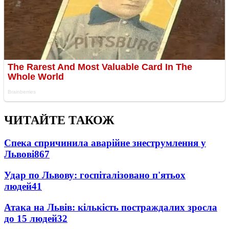
ЧИТАЙТЕ ТАКОЖ
Спека спричинила аварійне знеструмлення у
Львові
867
Удар по Львову: госпіталізовано п'ятьох
людей
41
Атака на Львів: кількість постраждалих зросла
до 15 людей
32