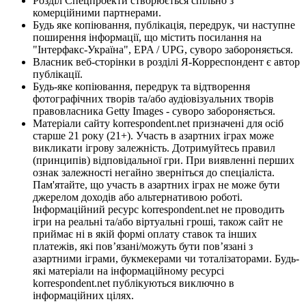
Розділ Спецпроекти створюється спільно з
комерційними партнерами.
Будь яке копіювання, публікація, передрук, чи наступне
поширення інформації, що містить посилання на
"Інтерфакс-Україна", EPA / UPG, суворо забороняється.
Власник веб-сторінки в розділі Я-Корреспондент є автор
публікації.
Будь-яке копіювання, передрук та відтворення
фотографічних творів та/або аудіовізуальних творів
правовласника Getty Images - суворо забороняється.
Матеріали сайту korrespondent.net призначені для осіб
старше 21 року (21+). Участь в азартних іграх може
викликати ігрову залежність. Дотримуйтесь правил
(принципів) відповідальної гри. При виявленні перших
ознак залежності негайно зверніться до спеціаліста.
Пам'ятайте, що участь в азартних іграх не може бути
джерелом доходів або альтернативою роботі.
Інформаційний ресурс korrespondent.net не проводить
ігри на реальні та/або віртуальні гроші, також сайт не
приймає ні в якій формі оплату ставок та інших
платежів, які пов’язані/можуть бути пов’язані з
азартними іграми, букмекерами чи тоталізаторами. Будь-
які матеріали на інформаційному ресурсі
korrespondent.net публікуються виключно в
інформаційних цілях.