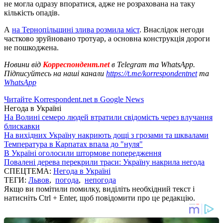
не могла одразу впоратися, адже не розрахована на таку
кількість опадів.
А
на Тернопільщині злива розмила міст
. Внаслідок негоди
частково зруйновано тротуар, а основна конструкція дороги
не пошкоджена.
Новини від
Корреспондент.net
в Telegram та WhatsApp.
Підписуйтесь на наші канали
https://t.me/korrespondentnet
та
WhatsApp
Читайте Korrespondent.net в Google News
Негода в Україні
На Волині семеро людей втратили свідомість через влучання
блискавки
На вихідних Україну накриють дощі з грозами та шквалами
Температура в Карпатах впала до "нуля"
В Україні оголосили штормове попередження
Повалені дерева перекрили траси: Україну накрила негода
СПЕЦТЕМА:
Негода в Україні
ТЕГИ:
Львов
,
погода
,
непогода
Якщо ви помітили помилку, виділіть необхідний текст і
натисніть Ctrl + Enter, щоб повідомити про це редакцію.