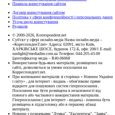
Правила користування сайтом
Договір користування сайтом
Політика у сфері конфіденційності і персональних даних
Угода щодо користування
Редакція
© 2000-2026, Korrespondent.net
Суб'єкт у сфері онлайн-медіа Назва онлайн-медіа –
«КореспонденТ.net» Адреса: 02091, місто Київ,
ХАРКІВСЬКЕ ШОСЕ, будинок 172-Б, офіс 208/1 E-mail:
sunlight@mediadim.com.ua
Телефон: 044-205-43-00
Ідентифікатор медіа – R40-06068
Використання будь-яких матеріалів, розміщених на
сайті, дозволяється за умови посилання на
Корреспондент.net.
При копіюванні матеріалів зі сторінки « Новини України
і світу» , для інтернет - видань - обов'язкове пряме
відкрите для пошукових систем гіперпосилання .
Посилання має бути розміщена в незалежності від
повного або часткового використання матеріалів.
Гіперпосилання ( для інтернет - видань) - повинна бути
розміщена в підзаголовку або в першому абзаці
матеріалу.
Новини з позначками "Думка", "Експертиза", "Заява",