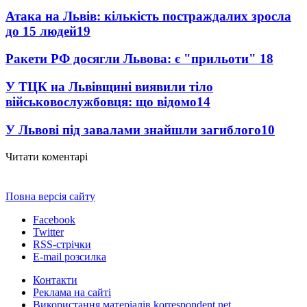
Атака на Львів: кількість постраждалих зросла
до 15 людей
19
Ракети РФ досягли Львова: є "прильоти"
18
У ТЦК на Львівщині виявили тіло
військовослужбовця: що відомо
14
У Львові під завалами знайшли загиблого
10
Читати коментарі
Повна версія сайту
Facebook
Twitter
RSS-стрічки
E-mail розсилка
Контакти
Реклама на сайті
Використання матеріалів korrespondent.net