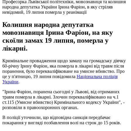
Професорка Львівської політехніки, мовознавиця та колишня
народна депутатка України Ірина Фаріон, в яку стріляв
невідомий, 19 липня померла у реанімації
Колишня народна депутатка
мовознавиця Ірина Фаріон, на яку
скоїли замах 19 липня, померла у
лікарні.
Кримінальне провадження щодо замаху на громадську діячку
60-річну Ірину Фаріон, яка померла в лікарні від травм після
поранення, було перекваліфіковане на умисне вбивство. Про
це у п'ятницю, 19 липня повідомила
Національна поліція
України
.
"Ірина Фаріон, поранена сьогодні у Львові, від отриманих
травм померла в лікарні. Злочин перекваліфіковано на ч.1
ст.115 (Умисне вбивство) Кримінального кодексу України", -
розповіли в правоохоронних органах.
В поліції уточнили, що відповідна санкція передбачає
покарання у вигляді позбавлення волі на строк до 15 років.