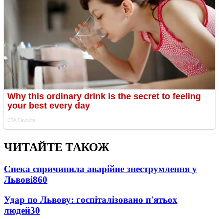
ЧИТАЙТЕ ТАКОЖ
Спека спричинила аварійне знеструмлення у
Львові
860
Удар по Львову: госпіталізовано п'ятьох
людей
30