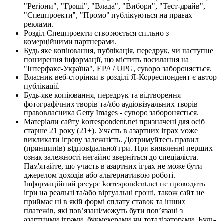
"Регіони", "Гроші", "Влада", "Вибори", "Тест-драйв",
"Спецпроекти", "Промо" публікуються на правах
реклами.
Розділ Спецпроекти створюється спільно з
комерційними партнерами.
Будь яке копіювання, публікація, передрук, чи наступне
поширення інформації, що містить посилання на
"Інтерфакс-Україна", EPA / UPG, суворо забороняється.
Власник веб-сторінки в розділі Я-Корреспондент є автор
публікації.
Будь-яке копіювання, передрук та відтворення
фотографічних творів та/або аудіовізуальних творів
правовласника Getty Images - суворо забороняється.
Матеріали сайту korrespondent.net призначені для осіб
старше 21 року (21+). Участь в азартних іграх може
викликати ігрову залежність. Дотримуйтесь правил
(принципів) відповідальної гри. При виявленні перших
ознак залежності негайно зверніться до спеціаліста.
Пам'ятайте, що участь в азартних іграх не може бути
джерелом доходів або альтернативою роботі.
Інформаційний ресурс korrespondent.net не проводить
ігри на реальні та/або віртуальні гроші, також сайт не
приймає ні в якій формі оплату ставок та інших
платежів, які пов’язані/можуть бути пов’язані з
азартними іграми, букмекерами чи тоталізаторами. Будь-