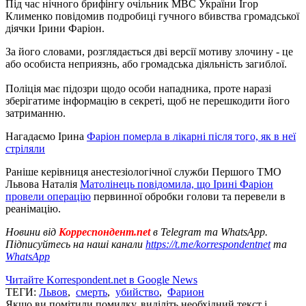
Під час нічного брифінгу очільник МВС України Ігор
Клименко повідомив подробиці гучного вбивства громадської
діячки Ірини Фаріон.
За його словами, розглядається дві версії мотиву злочину - це
або особиста неприязнь, або громадська діяльність загиблої.
Поліція має підозри щодо особи нападника, проте наразі
зберігатиме інформацію в секреті, щоб не перешкодити його
затриманню.
Нагадаємо Ірина
Фаріон померла в лікарні після того, як в неї
стріляли
Раніше керівниця анестезіологічної служби Першого ТМО
Львова Наталія
Матолінець повідомила, що Ірині Фаріон
провели операцію
первинної обробки голови та перевели в
реанімацію.
Новини від
Корреспондент.net
в Telegram та WhatsApp.
Підписуйтесь на наші канали
https://t.me/korrespondentnet
та
WhatsApp
Читайте Korrespondent.net в Google News
ТЕГИ:
Львов
,
смерть
,
убийство
,
Фарион
Якщо ви помітили помилку, виділіть необхідний текст і