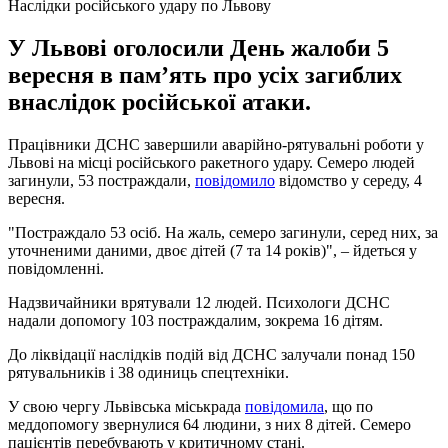
Наслідки російського удару по Львову
У Львові оголосили День жалоби 5
вересня в пам’ять про усіх загиблих
внаслідок російської атаки.
Працівники ДСНС завершили аварійно-рятувальні роботи у
Львові на місці російського ракетного удару. Семеро людей
загинули, 53 постраждали,
повідомило
відомство у середу, 4
вересня.
"Постраждало 53 осіб. На жаль, семеро загинули, серед них, за
уточненими даними, двоє дітей (7 та 14 років)", – йдеться у
повідомленні.
Надзвичайники врятували 12 людей. Психологи ДСНС
надали допомогу 103 постраждалим, зокрема 16 дітям.
До ліквідації наслідків подій від ДСНС залучали понад 150
рятувальників і 38 одиниць спецтехніки.
У свою чергу Львівська міськрада
повідомила
, що по
меддопомогу звернулися 64 людини, з них 8 дітей. Семеро
пацієнтів перебувають у критичному стані.