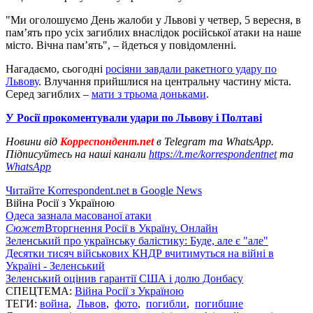
"Ми оголошуємо День жалоби у Львові у четвер, 5 вересня, в
пам’ять про усіх загиблих внаслідок російської атаки на наше
місто. Вічна пам’ять", – йдеться у повідомленні.
Нагадаємо, сьогодні
росіяни завдали ракетного удару по
Львову
. Влучання прийшлися на центральну частину міста.
Серед загиблих –
мати з трьома доньками
.
У Росії прокоментували удари по Львову і Полтаві
Новини від
Корреспондент.net
в Telegram та WhatsApp.
Підписуйтесь на наші канали
https://t.me/korrespondentnet
та
WhatsApp
Читайте Korrespondent.net в Google News
Війна Росії з Україною
Одеса зазнала масованої атаки
Сюжет
Вторгнення Росії в Україну. Онлайн
Зеленський про українську балістику: Буде, але є "але"
Десятки тисяч військових КНДР вчитимуться на війні в
Україні - Зеленський
Зеленський оцінив гарантії США і долю Донбасу
СПЕЦТЕМА:
Війна Росії з Україною
ТЕГИ:
война
,
Львов
,
фото
,
погибли
,
погибшие