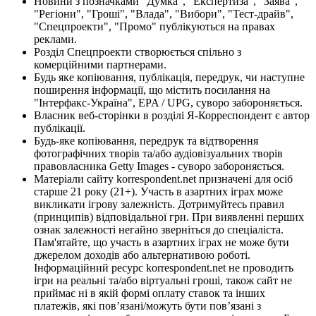
Новини з позначками "Думка", "Експертиза", "Заява",
"Регіони", "Гроші", "Влада", "Вибори", "Тест-драйв",
"Спецпроекти", "Промо" публікуються на правах
реклами.
Розділ Спецпроекти створюється спільно з
комерційними партнерами.
Будь яке копіювання, публікація, передрук, чи наступне
поширення інформації, що містить посилання на
"Інтерфакс-Україна", EPA / UPG, суворо забороняється.
Власник веб-сторінки в розділі Я-Корреспондент є автор
публікації.
Будь-яке копіювання, передрук та відтворення
фотографічних творів та/або аудіовізуальних творів
правовласника Getty Images - суворо забороняється.
Матеріали сайту korrespondent.net призначені для осіб
старше 21 року (21+). Участь в азартних іграх може
викликати ігрову залежність. Дотримуйтесь правил
(принципів) відповідальної гри. При виявленні перших
ознак залежності негайно зверніться до спеціаліста.
Пам'ятайте, що участь в азартних іграх не може бути
джерелом доходів або альтернативою роботі.
Інформаційний ресурс korrespondent.net не проводить
ігри на реальні та/або віртуальні гроші, також сайт не
приймає ні в якій формі оплату ставок та інших
платежів, які пов’язані/можуть бути пов’язані з