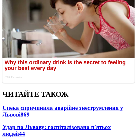
ЧИТАЙТЕ ТАКОЖ
Спека спричинила аварійне знеструмлення у
Львові
869
Удар по Львову: госпіталізовано п'ятьох
людей
44