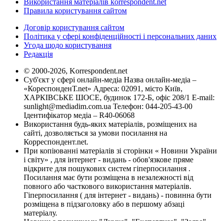
Використання матеріалів korrespondent.net
Правила користування сайтом
Договір користування сайтом
Політика у сфері конфіденційності і персональних даних
Угода щодо користування
Редакція
© 2000-2026, Korrespondent.net
Суб'єкт у сфері онлайн-медіа Назва онлайн-медіа –
«КореспонденТ.net» Адреса: 02091, місто Київ,
ХАРКІВСЬКЕ ШОСЕ, будинок 172-Б, офіс 208/1 E-mail:
sunlight@mediadim.com.ua
Телефон: 044-205-43-00
Ідентифікатор медіа – R40-06068
Використання будь-яких матеріалів, розміщених на
сайті, дозволяється за умови посилання на
Корреспондент.net.
При копіюванні матеріалів зі сторінки « Новини України
і світу» , для інтернет - видань - обов'язкове пряме
відкрите для пошукових систем гіперпосилання .
Посилання має бути розміщена в незалежності від
повного або часткового використання матеріалів.
Гіперпосилання ( для інтернет - видань) - повинна бути
розміщена в підзаголовку або в першому абзаці
матеріалу.