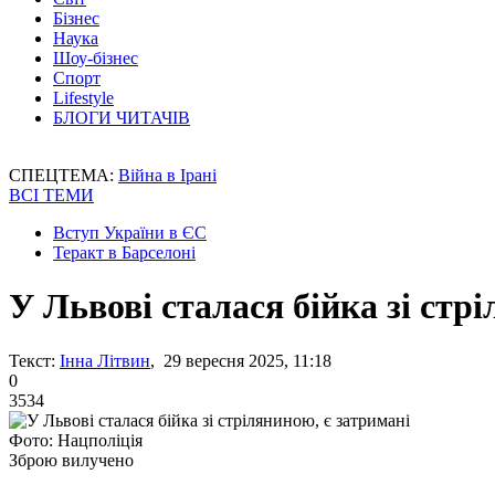
Бізнес
Наука
Шоу-бізнес
Спорт
Lifestyle
БЛОГИ ЧИТАЧІВ
СПЕЦТЕМА:
Війна в Ірані
ВСІ ТЕМИ
Вступ України в ЄС
Теракт в Барселоні
У Львові сталася бійка зі стр
Текст:
Інна Літвин
, 29 вересня 2025, 11:18
0
3534
Фото: Нацполіція
Зброю вилучено