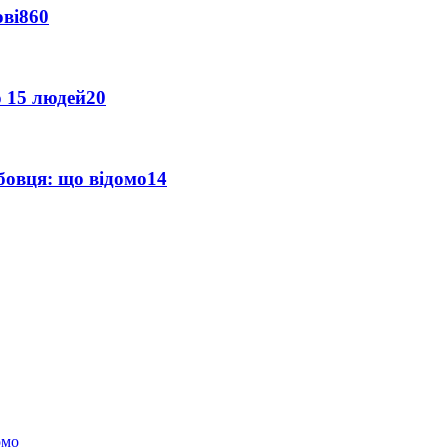
ві
860
о 15 людей
20
бовця: що відомо
14
омо