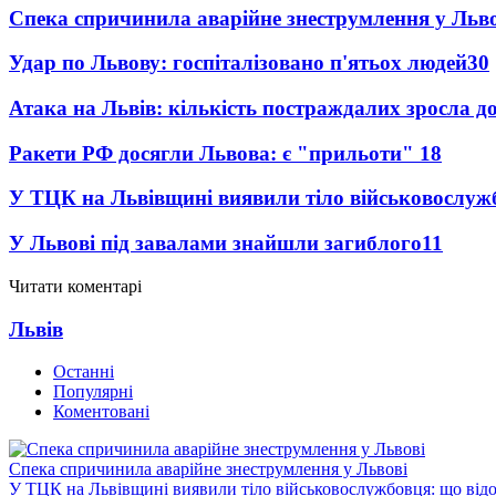
Спека спричинила аварійне знеструмлення у Льво
Удар по Львову: госпіталізовано п'ятьох людей
30
Атака на Львів: кількість постраждалих зросла д
Ракети РФ досягли Львова: є "прильоти"
18
У ТЦК на Львівщині виявили тіло військовослуж
У Львові під завалами знайшли загиблого
11
Читати коментарі
Львів
Останні
Популярні
Коментовані
Спека спричинила аварійне знеструмлення у Львові
У ТЦК на Львівщині виявили тіло військовослужбовця: що від