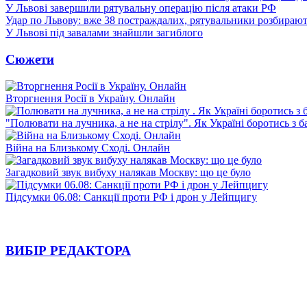
У Львові завершили рятувальну операцію після атаки РФ
Удар по Львову: вже 38 постраждалих, рятувальники розбирают
У Львові під завалами знайшли загиблого
Сюжети
Вторгнення Росії в Україну. Онлайн
"Полювати на лучника, а не на стрілу". Як Україні боротись з 
Війна на Близькому Сході. Онлайн
Загадковий звук вибуху налякав Москву: що це було
Підсумки 06.08: Санкції проти РФ і дрон у Лейпцигу
ВИБІР РЕДАКТОРА