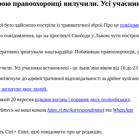
рою правоохоронці вилучили. Усі учасник
кої було здійснено постріли із травматичної зброї. Про це
повідом
ло повідомлення, що на проспекті Свободи у Львові чути постріл
еративно зреагували нацгвардійці. Побачивши правоохоронців, у
ли. Усі учасники встановлені - це львівʼяни віком від 18 до 23 
ритягнули до адміністративної відповідальності за дрібне хуліган
у, загинули двоє людей.
який 20 вересня
відкрив вогонь і поранив двох поліцейських
.
уйтесь на наші канали
https://t.me/korrespondentnet
та
WhatsApp
ь Ctrl + Enter, щоб повідомити про це редакцію.