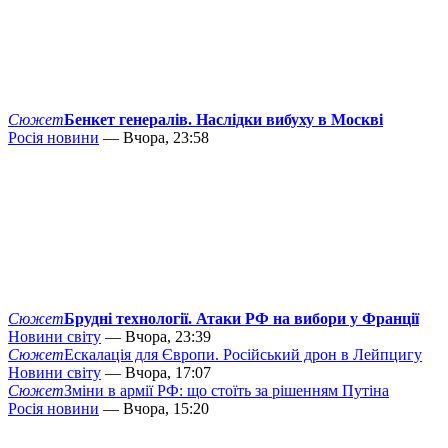
Сюжет
Бенкет генералів. Наслідки вибуху в Москві
Росія новини
— Вчора, 23:58
Сюжет
Брудні технології. Атаки РФ на вибори у Франції
Новини світу
— Вчора, 23:39
Сюжет
Ескалація для Європи. Російський дрон в Лейпцигу
Новини світу
— Вчора, 17:07
Сюжет
Зміни в армії РФ: що стоїть за рішенням Путіна
Росія новини
— Вчора, 15:20