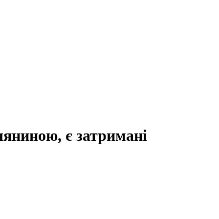
іляниною, є затримані