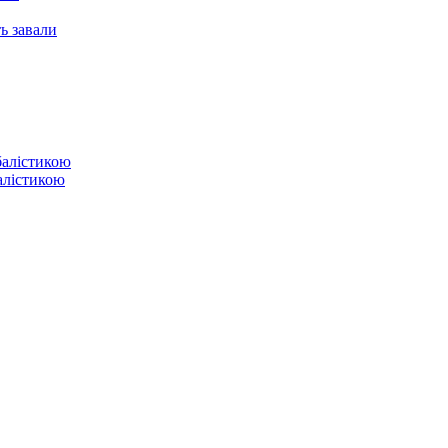
ь завали
балістикою