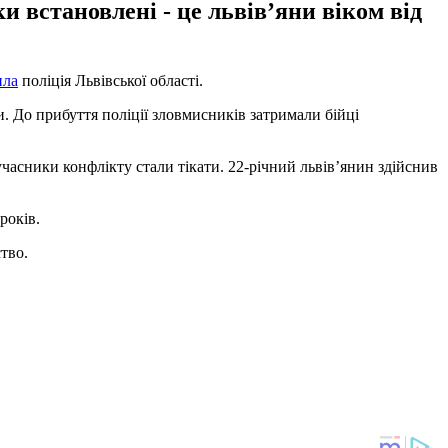
и встановлені - це львівʼяни віком від
ила
поліція Львівської області.
и. До прибуття поліції зловмисників затримали бійці
часники конфлікту стали тікати. 22-річний львів’янин здійснив
років.
ство.