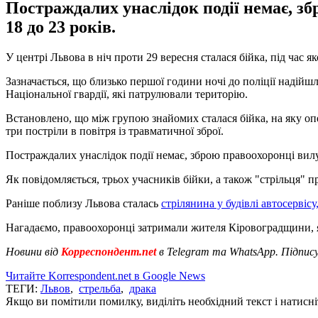
Постраждалих унаслідок події немає, зб
18 до 23 років.
У центрі Львова в ніч проти 29 вересня сталася бійка, під час я
Зазначається, що близько першої години ночі до поліції надійш
Національної гвардії, які патрулювали територію.
Встановлено, що між групою знайомих сталася бійка, на яку оп
три постріли в повітря із травматичної зброї.
Постраждалих унаслідок події немає, зброю правоохоронці вилучи
Як повідомляється, трьох учасників бійки, а також "стрільця" п
Раніше поблизу Львова сталась
стрілянина у будівлі автосервіс
Нагадаємо, правоохоронці затримали жителя Кіровоградщини, 
Новини від
Корреспондент.net
в Telegram та WhatsApp. Підпис
Читайте Korrespondent.net в Google News
ТЕГИ:
Львов
,
стрельба
,
драка
Якщо ви помітили помилку, виділіть необхідний текст і натисніт