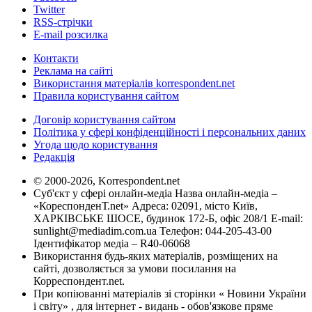
Twitter
RSS-стрічки
E-mail розсилка
Контакти
Реклама на сайті
Використання матеріалів korrespondent.net
Правила користування сайтом
Договір користування сайтом
Політика у сфері конфіденційності і персональних даних
Угода щодо користування
Редакція
© 2000-2026, Korrespondent.net
Суб'єкт у сфері онлайн-медіа Назва онлайн-медіа –
«КореспонденТ.net» Адреса: 02091, місто Київ,
ХАРКІВСЬКЕ ШОСЕ, будинок 172-Б, офіс 208/1 E-mail:
sunlight@mediadim.com.ua
Телефон: 044-205-43-00
Ідентифікатор медіа – R40-06068
Використання будь-яких матеріалів, розміщених на
сайті, дозволяється за умови посилання на
Корреспондент.net.
При копіюванні матеріалів зі сторінки « Новини України
і світу» , для інтернет - видань - обов'язкове пряме