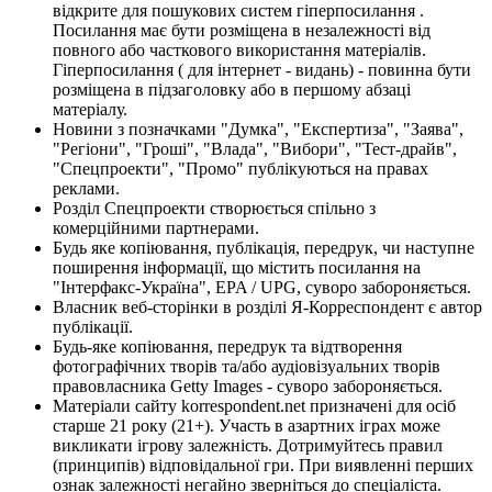
відкрите для пошукових систем гіперпосилання .
Посилання має бути розміщена в незалежності від
повного або часткового використання матеріалів.
Гіперпосилання ( для інтернет - видань) - повинна бути
розміщена в підзаголовку або в першому абзаці
матеріалу.
Новини з позначками "Думка", "Експертиза", "Заява",
"Регіони", "Гроші", "Влада", "Вибори", "Тест-драйв",
"Спецпроекти", "Промо" публікуються на правах
реклами.
Розділ Спецпроекти створюється спільно з
комерційними партнерами.
Будь яке копіювання, публікація, передрук, чи наступне
поширення інформації, що містить посилання на
"Інтерфакс-Україна", EPA / UPG, суворо забороняється.
Власник веб-сторінки в розділі Я-Корреспондент є автор
публікації.
Будь-яке копіювання, передрук та відтворення
фотографічних творів та/або аудіовізуальних творів
правовласника Getty Images - суворо забороняється.
Матеріали сайту korrespondent.net призначені для осіб
старше 21 року (21+). Участь в азартних іграх може
викликати ігрову залежність. Дотримуйтесь правил
(принципів) відповідальної гри. При виявленні перших
ознак залежності негайно зверніться до спеціаліста.