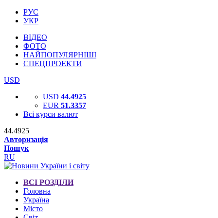
РУС
УКР
ВІДЕО
ФОТО
НАЙПОПУЛЯРНІШІ
СПЕЦПРОЕКТИ
USD
USD
44.4925
EUR
51.3357
Всі курси валют
44.4925
Авторизація
Пошук
RU
ВСІ РОЗДІЛИ
Головна
Україна
Місто
Світ