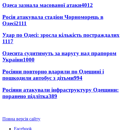
Одеса зазнала масованої атаки
4012
Росія атакувала стадіон Чорноморець в
Одесі
2111
Удар по Одесі: зросла кількість постраждалих
1117
Одесита судитимуть за наругу над прапором
України
1000
Росіяни повторно вдарили по Одещині і
пошкодили автобус з дітьми
994
Росіяни атакували інфраструктуру Одещини:
поранено підлітка
389
Повна версія сайту
Facebook