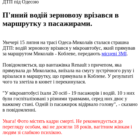
ДТП під Одесою
П'яний водій зерновозу врізався в
маршрутку з пасажирами.
Увечері 15 липня на трасі Одеса-Миколаїв сталася страшна
ДТП: водій зерновозу врізався у мікроавтобус, який прямував
за маршрутом Миколаїв - Коблеве, передають
місцеві ЗМІ
.
Повідомляється, що вантажівка Renault з причепом, яка
прямувала до Миколаєва, виїхала на смугу зустрічного руху і
врізалася в маршрутку, що прямувала в Коблеве. У результаті
чого та злетіла в кювет і перекинулася.
"У мікроавтобусі їхали 20 осіб - 19 пасажирів і водій. 10 з них
були госпіталізовані з різними травмами, серед них двоє у
важкому стані. Одній із пасажирок відірвало голову", - сказано
в повідомленні.
Увага! Фото містять кадри смерті. Не рекомендується до
перегляду особам, які не досягли 18 років, вагітним жінкам і
людям зі слабкою психікою.