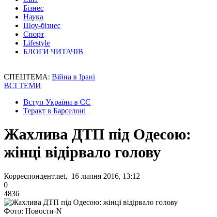
Бізнес
Наука
Шоу-бізнес
Спорт
Lifestyle
БЛОГИ ЧИТАЧІВ
СПЕЦТЕМА:
Війна в Ірані
ВСІ ТЕМИ
Вступ України в ЄС
Теракт в Барселоні
Жахлива ДТП під Одесою:
жінці відірвало голову
Корреспондент.net, 16 липня 2016, 13:12
0
4836
Фото: Новости-N