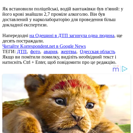
Як встановили поліцейські, водій вантажівки був п'яний: у
його крові знайшли 2,7 проміле алкоголю. Він був
доставлений у нарколабораторію для проведення більш
докладної експертизи.
Напередодні
на Одещині в ДТП загинула одна людина
, ще
десять постраждали.
Читайте Korrespondent.net в Google News
ТЕГИ:
ДТП
,
фото
,
авария
,
жертвы
,
Одесская область
Якщо ви помітили помилку, виділіть необхідний текст і
натисніть Ctrl + Enter, щоб повідомити про це редакцію.