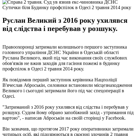
Сутички біля Будинку профспілок в Одесі 2 травня 2014 року
Руслан Великий з 2016 року ухилявся
від слідства і перебував у розшуку.
Правоохоронці затримали колишнього першого заступника
головного упраління ДСНС України в Одеській області
Руслана Великого, який під час виконання своїх службових
обов'язків не вжив заходів для гасіння пожежі в будинку
профспілок в Одесі 2 травня 2014 року.
Як повідомив перший заступник керівника Нацполіції
В'ячеслав Аброськін, силовики встановили місцезнаходження
Великого і сьогодні затримали його під час спецоперації в
Одесі.
"Затриманий з 2016 року ухилявся від слідства і перебував у
розшуку. Судом йому обрано запобіжний захід - утримання під
вартою", - написав Аброськін на своїй сторінці у Facebook.
Він зазначив, що протягом 2017 року оперативники затримали
чотирьох осіб, які підозрюються в скоєнні злочинів 2 травня