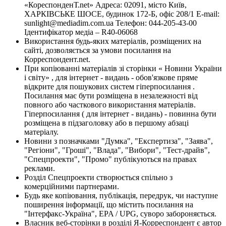
«КореспонденТ.net» Адреса: 02091, місто Київ,
ХАРКІВСЬКЕ ШОСЕ, будинок 172-Б, офіс 208/1 E-mail:
sunlight@mediadim.com.ua
Телефон: 044-205-43-00
Ідентифікатор медіа – R40-06068
Використання будь-яких матеріалів, розміщених на
сайті, дозволяється за умови посилання на
Корреспондент.net.
При копіюванні матеріалів зі сторінки « Новини України
і світу» , для інтернет - видань - обов'язкове пряме
відкрите для пошукових систем гіперпосилання .
Посилання має бути розміщена в незалежності від
повного або часткового використання матеріалів.
Гіперпосилання ( для інтернет - видань) - повинна бути
розміщена в підзаголовку або в першому абзаці
матеріалу.
Новини з позначками "Думка", "Експертиза", "Заява",
"Регіони", "Гроші", "Влада", "Вибори", "Тест-драйв",
"Спецпроекти", "Промо" публікуються на правах
реклами.
Розділ Спецпроекти створюється спільно з
комерційними партнерами.
Будь яке копіювання, публікація, передрук, чи наступне
поширення інформації, що містить посилання на
"Інтерфакс-Україна", EPA / UPG, суворо забороняється.
Власник веб-сторінки в розділі Я-Корреспондент є автор