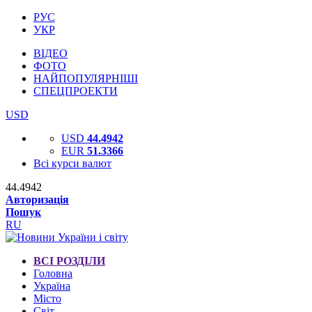
РУС
УКР
ВІДЕО
ФОТО
НАЙПОПУЛЯРНІШІ
СПЕЦПРОЕКТИ
USD
USD
44.4942
EUR
51.3366
Всі курси валют
44.4942
Авторизація
Пошук
RU
ВСІ РОЗДІЛИ
Головна
Україна
Місто
Світ