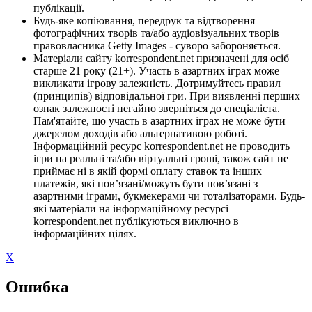
публікації.
Будь-яке копіювання, передрук та відтворення
фотографічних творів та/або аудіовізуальних творів
правовласника Getty Images - суворо забороняється.
Матеріали сайту korrespondent.net призначені для осіб
старше 21 року (21+). Участь в азартних іграх може
викликати ігрову залежність. Дотримуйтесь правил
(принципів) відповідальної гри. При виявленні перших
ознак залежності негайно зверніться до спеціаліста.
Пам'ятайте, що участь в азартних іграх не може бути
джерелом доходів або альтернативою роботі.
Інформаційний ресурс korrespondent.net не проводить
ігри на реальні та/або віртуальні гроші, також сайт не
приймає ні в якій формі оплату ставок та інших
платежів, які пов’язані/можуть бути пов’язані з
азартними іграми, букмекерами чи тоталізаторами. Будь-
які матеріали на інформаційному ресурсі
korrespondent.net публікуються виключно в
інформаційних цілях.
X
Ошибка