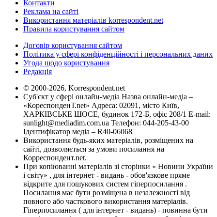
Контакти
Реклама на сайті
Використання матеріалів korrespondent.net
Правила користування сайтом
Договір користування сайтом
Політика у сфері конфіденційності і персональних даних
Угода щодо користування
Редакція
© 2000-2026, Korrespondent.net
Суб'єкт у сфері онлайн-медіа Назва онлайн-медіа –
«КореспонденТ.net» Адреса: 02091, місто Київ,
ХАРКІВСЬКЕ ШОСЕ, будинок 172-Б, офіс 208/1 E-mail:
sunlight@mediadim.com.ua
Телефон: 044-205-43-00
Ідентифікатор медіа – R40-06068
Використання будь-яких матеріалів, розміщених на
сайті, дозволяється за умови посилання на
Корреспондент.net.
При копіюванні матеріалів зі сторінки « Новини України
і світу» , для інтернет - видань - обов'язкове пряме
відкрите для пошукових систем гіперпосилання .
Посилання має бути розміщена в незалежності від
повного або часткового використання матеріалів.
Гіперпосилання ( для інтернет - видань) - повинна бути