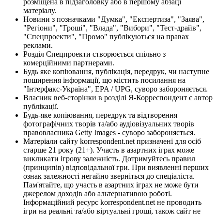
розміщена в підзаголовку або в першому абзаці
матеріалу.
Новини з позначками "Думка", "Експертиза", "Заява",
"Регіони", "Гроші", "Влада", "Вибори", "Тест-драйв",
"Спецпроекти", "Промо" публікуються на правах
реклами.
Розділ Спецпроекти створюється спільно з
комерційними партнерами.
Будь яке копіювання, публікація, передрук, чи наступне
поширення інформації, що містить посилання на
"Інтерфакс-Україна", EPA / UPG, суворо забороняється.
Власник веб-сторінки в розділі Я-Корреспондент є автор
публікації.
Будь-яке копіювання, передрук та відтворення
фотографічних творів та/або аудіовізуальних творів
правовласника Getty Images - суворо забороняється.
Матеріали сайту korrespondent.net призначені для осіб
старше 21 року (21+). Участь в азартних іграх може
викликати ігрову залежність. Дотримуйтесь правил
(принципів) відповідальної гри. При виявленні перших
ознак залежності негайно зверніться до спеціаліста.
Пам'ятайте, що участь в азартних іграх не може бути
джерелом доходів або альтернативою роботі.
Інформаційний ресурс korrespondent.net не проводить
ігри на реальні та/або віртуальні гроші, також сайт не