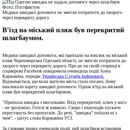
Фото: Постфактум
Медики швидкої допомоги не змогли потрапити до хворого
через перекриту дорогу
В'їзд на міський пляж був перекритий
шлагбаумом.
Медики швидкої допомоги, які приїхали на виклик на міський
пляж Чорноморська Одеської області, не змогли потрапити до
хворого через перекриту дорогу. Про це на своїй сторінці в
соцмережі Facebook повідомила очевидець події Анна
Каржавіна, передає
Українська Служба Інформації.
Відзначається, що коли жителю міста стало погано, йому
викликали карету швидкої допомоги. Однак в'їзд на міський
пляж був перекритий шлагбаумом.
"Приїхала швидка з мигалками. Вхід перекритий, ключ у кого
- не зрозуміло. Готелі ж навколо. Скоро і пішоходів пускати
перестануть без пропусків. До речі, "швидка" поїхала ні з
чим", - цитує слова Каржавіна УСІ.
За словами інших очевидців події, цей шлагбаум встановив