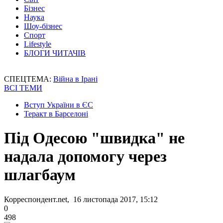
Бізнес
Наука
Шоу-бізнес
Спорт
Lifestyle
БЛОГИ ЧИТАЧІВ
СПЕЦТЕМА:
Війна в Ірані
ВСІ ТЕМИ
Вступ України в ЄС
Теракт в Барселоні
Під Одесою "швидка" не
надала допомогу через
шлагбаум
Корреспондент.net, 16 листопада 2017, 15:12
0
498