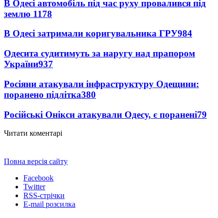
В Одесі автомобіль під час руху провалився під
землю
1178
В Одесі затримали коригувальника ГРУ
984
Одесита судитимуть за наругу над прапором
України
937
Росіяни атакували інфраструктуру Одещини:
поранено підлітка
380
Російські Онікси атакували Одесу, є поранені
79
Читати коментарі
Повна версія сайту
Facebook
Twitter
RSS-стрічки
E-mail розсилка