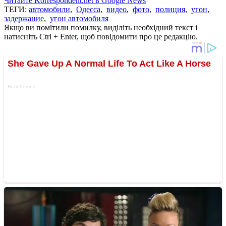
Читайте Korrespondent.net в Google News
ТЕГИ:
автомобили
,
Одесса
,
видео
,
фото
,
полиция
,
угон
,
задержание
,
угон автомобиля
Якщо ви помітили помилку, виділіть необхідний текст і
натисніть Ctrl + Enter, щоб повідомити про це редакцію.