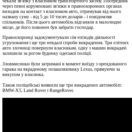
чекали зв'язку з власником транспортного засобу.
Посередник
через певні корумповані зв'язки в правоохоронних органах
виходив на контакт з власником авто, отримував від нього
названу суму - від 5 до 10 тисяч доларів - і повідомляв
спільників.
Після цього автомобіль відганяли в малолюдне
місце, де його повинен був забрати господар.
Правоохоронці задокументували сім епізодів діяльності
угруповання і ще три невдалі спроби викрадення.
Три елітних
авто злочинці повернули власникам, одну з машин викрадачі
залишили за рогом будинку одеської поліції.
Зловмисники були затримані в момент виїзду з орендованого
гаража на вкраденому позашляховику Lexus, прямуючи за
викупом у власника.
Також поліцейські виявили ще три викрадених автомобілі:
BMW-X5, Land Rover і RangeRover.