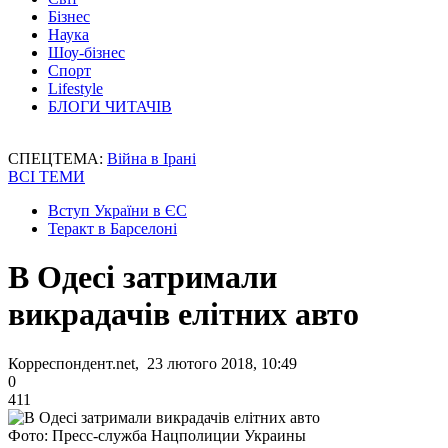
Бізнес
Наука
Шоу-бізнес
Спорт
Lifestyle
БЛОГИ ЧИТАЧІВ
СПЕЦТЕМА:
Війна в Ірані
ВСІ ТЕМИ
Вступ України в ЄС
Теракт в Барселоні
В Одесі затримали
викрадачів елітних авто
Корреспондент.net, 23 лютого 2018, 10:49
0
411
Фото: Пресс-служба Нацполиции Украины