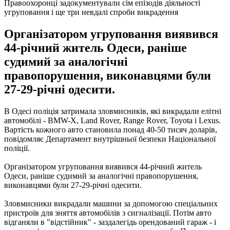
Правоохоронці задокументували сім епізодів діяльності
угруповання і ще три невдалі спроби викрадення
Організатором угруповання виявився
44-річний житель Одеси, раніше
судимий за аналогічні
правопорушення, виконавцями були
27-29-річні одесити.
В Одесі поліція затримала зловмисників, які викрадали елітні
автомобілі - BMW-X, Land Rover, Range Rover, Toyota і Lexus.
Вартість кожного авто становила понад 40-50 тисяч доларів,
повідомляє Департамент внутрішньої безпеки Національної
поліції.
Організатором угруповання виявився 44-річний житель
Одеси, раніше судимий за аналогічні правопорушення,
виконавцями були 27-29-річні одесити.
Зловмисники викрадали машини за допомогою спеціальних
пристроїв для зняття автомобілів з сигналізації.
Потім авто
відганяли в "відстійник" - заздалегідь орендований гараж - і