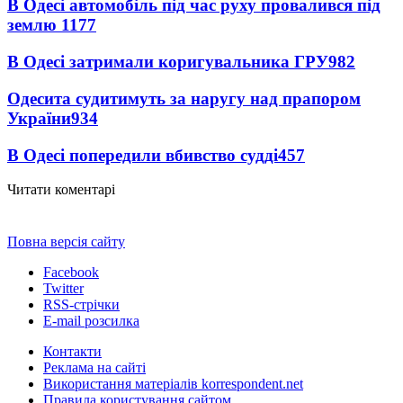
В Одесі автомобіль під час руху провалився під
землю
1177
В Одесі затримали коригувальника ГРУ
982
Одесита судитимуть за наругу над прапором
України
934
В Одесі попередили вбивство судді
457
Читати коментарі
Повна версія сайту
Facebook
Twitter
RSS-стрічки
E-mail розсилка
Контакти
Реклама на сайті
Використання матеріалів korrespondent.net
Правила користування сайтом