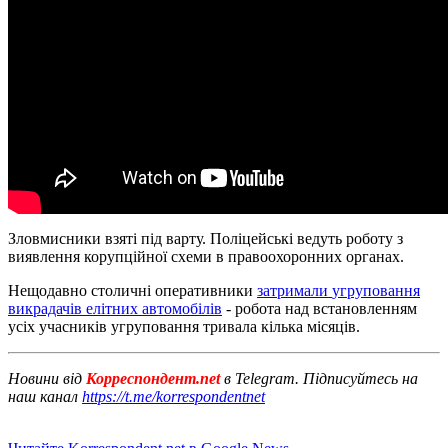
Зловмисники взяті під варту.
Поліцейські ведуть роботу з
виявлення корупційної схеми в правоохоронних органах.
Нещодавно
столичні
оперативники
затримали
угруповання
викрадачів
елітних
автомобілів
-
робота
над
встановленням
усіх
учасників
угруповання
тривала
кілька
місяців
.
Новини від
Корреспондент.net
в Telegram. Підписуйтесь на
наш канал
https://t.me/korrespondentnet