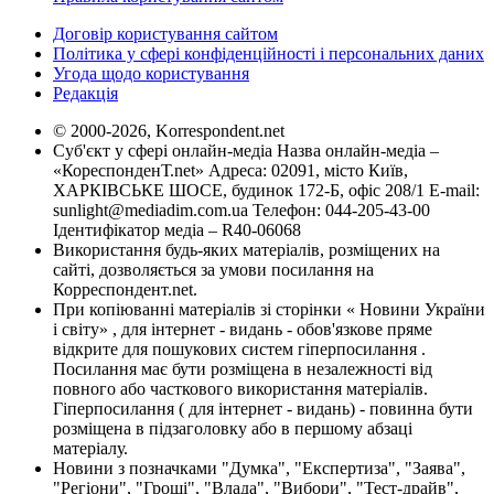
Договір користування сайтом
Політика у сфері конфіденційності і персональних даних
Угода щодо користування
Редакція
© 2000-2026, Korrespondent.net
Суб'єкт у сфері онлайн-медіа Назва онлайн-медіа –
«КореспонденТ.net» Адреса: 02091, місто Київ,
ХАРКІВСЬКЕ ШОСЕ, будинок 172-Б, офіс 208/1 E-mail:
sunlight@mediadim.com.ua
Телефон: 044-205-43-00
Ідентифікатор медіа – R40-06068
Використання будь-яких матеріалів, розміщених на
сайті, дозволяється за умови посилання на
Корреспондент.net.
При копіюванні матеріалів зі сторінки « Новини України
і світу» , для інтернет - видань - обов'язкове пряме
відкрите для пошукових систем гіперпосилання .
Посилання має бути розміщена в незалежності від
повного або часткового використання матеріалів.
Гіперпосилання ( для інтернет - видань) - повинна бути
розміщена в підзаголовку або в першому абзаці
матеріалу.
Новини з позначками "Думка", "Експертиза", "Заява",
"Регіони", "Гроші", "Влада", "Вибори", "Тест-драйв",