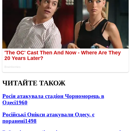
ЧИТАЙТЕ ТАКОЖ
Росія атакувала стадіон Чорноморець в
Одесі
1960
Російські Онікси атакували Одесу, є
поранені
1498