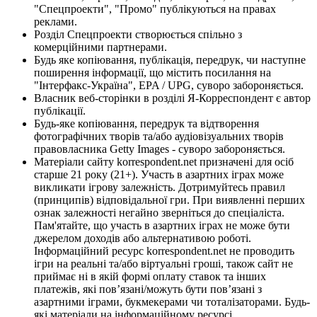
"Спецпроекти", "Промо" публікуються на правах
реклами.
Розділ Спецпроекти створюється спільно з
комерційними партнерами.
Будь яке копіювання, публікація, передрук, чи наступне
поширення інформації, що містить посилання на
"Інтерфакс-Україна", EPA / UPG, суворо забороняється.
Власник веб-сторінки в розділі Я-Корреспондент є автор
публікації.
Будь-яке копіювання, передрук та відтворення
фотографічних творів та/або аудіовізуальних творів
правовласника Getty Images - суворо забороняється.
Матеріали сайту korrespondent.net призначені для осіб
старше 21 року (21+). Участь в азартних іграх може
викликати ігрову залежність. Дотримуйтесь правил
(принципів) відповідальної гри. При виявленні перших
ознак залежності негайно зверніться до спеціаліста.
Пам'ятайте, що участь в азартних іграх не може бути
джерелом доходів або альтернативою роботі.
Інформаційний ресурс korrespondent.net не проводить
ігри на реальні та/або віртуальні гроші, також сайт не
приймає ні в якій формі оплату ставок та інших
платежів, які пов’язані/можуть бути пов’язані з
азартними іграми, букмекерами чи тоталізаторами. Будь-
які матеріали на інформаційному ресурсі