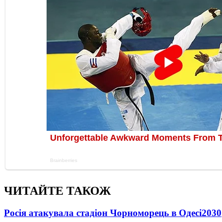
ЧИТАЙТЕ ТАКОЖ
Росія атакувала стадіон Чорноморець в Одесі
2030