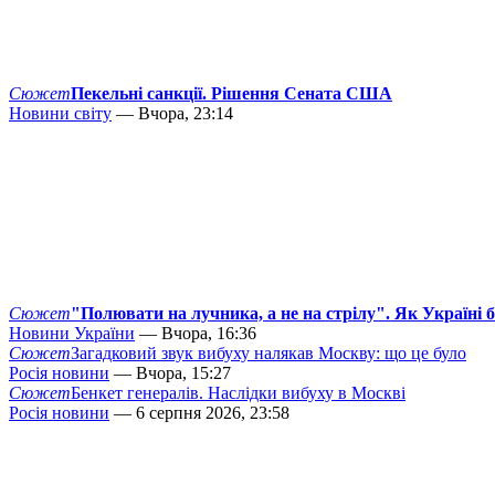
Сюжет
Пекельні санкції. Рішення Сената США
Новини світу
— Вчора, 23:14
Сюжет
"Полювати на лучника, а не на стрілу". Як Україні 
Новини України
— Вчора, 16:36
Сюжет
Загадковий звук вибуху налякав Москву: що це було
Росія новини
— Вчора, 15:27
Сюжет
Бенкет генералів. Наслідки вибуху в Москві
Росія новини
— 6 серпня 2026, 23:58