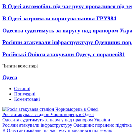
В Одесі автомобіль під час руху провалився під 
В Одесі затримали коригувальника ГРУ
984
Одесита судитимуть за наругу над прапором Укр
Росіяни атакували інфраструктуру Одещини: пор
Російські Онікси атакували Одесу, є поранені
81
Читати коментарі
Одеса
Останні
Популярні
Коментовані
Росія атакувала стадіон Чорноморець в Одесі
Одесита судитимуть за наругу над прапором України
Росіяни атакували інфраструктуру Одещини: поранено підлітка
В Одесі автомобіль під час руху провалився під землю