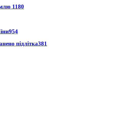
землю
1180
аїни
954
анено підлітка
381