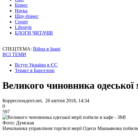
Бізнес
Наука
Шоу-бізнес
Спорт
Lifestyle
БЛОГИ ЧИТАЧІВ
СПЕЦТЕМА:
Війна в Ірані
ВСІ ТЕМИ
Вступ України в ЄС
Теракт в Барселоні
Великого чиновника одеської 
Корреспондент.net, 26 квітня 2018, 14:34
0
597
Фото: Думская
Начальника управління торгівлі мерії Одеси Машьянова побили