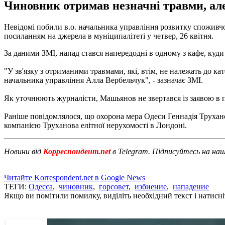
Чиновник отримав незначні травми, але
Невідомі побили в.о. начальника управління розвитку споживчо
посиланням на джерела в муніципалітеті у четвер, 26 квітня.
За даними ЗМІ, напад стався напередодні в одному з кафе, ку
"У зв'язку з отриманими травмами, які, втім, не належать до к
начальника управління Алла Вербельчук", - зазначає ЗМІ.
Як уточнюють журналісти, Машьянов не звертався із заявою в 
Раніше повідомлялося, що охорона мера Одеси Геннадія Труха
компанією Труханова елітної нерухомості в Лондоні.
Новини від
Корреспондент.net
в Telegram. Підписуйтесь на на
Читайте Korrespondent.net в Google News
ТЕГИ:
Одесса
,
чиновник
,
горсовет
,
избиение
,
нападение
Якщо ви помітили помилку, виділіть необхідний текст і натисніт