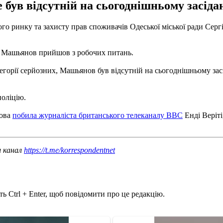
 був відсутній на сьогоднішньому засід
го ринку та захисту прав споживачів Одеської міської ради Сер
ди Машьянов прийшов з робочих питань.
атегорії серйозних, Машьянов був відсутній на сьогоднішньому за
поліцію.
нова
побила журналіста британського телеканалу ВВС
Енді Веріт
ш канал
https://t.me/korrespondentnet
ь Ctrl + Enter, щоб повідомити про це редакцію.