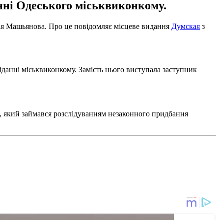
анні Одеського міськвиконкому.
гія Машьянова. Про це повідомляє місцеве видання
Думская
з
сіданні міськвиконкому. Замість нього виступала заступник
і, який займався розслідуванням незаконного придбання