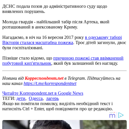
ДСНС подала позов до адміністративного суду щодо
виявлених порушень.
Молода гвардія - найбільший табір після Артека, який
розташований в анексованому Криму.
Нагадаємо, в ніч на 16 вересня 2017 року
в одеському таборі
Вікторія сталася масштабна пожежа
. Троє дітей загинули, двоє
були госпіталізовані.
Пізніше стало відомо, що
причиною пожежі став ввімкнений
побутовий кип'ятильник
, який був залишений без нагляду.
Новини від
Корреспондент.net
в Telegram. Підписуйтесь на
наш канал
https://t.me/korrespondentnet
Читайте Korrespondent.net в Google News
ТЕГИ:
дети
,
Одесса
,
лагерь
Якщо ви помітили помилку, виділіть необхідний текст і
натисніть Ctrl + Enter, щоб повідомити про це редакцію.