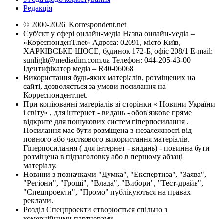
Редакція
© 2000-2026, Korrespondent.net
Суб'єкт у сфері онлайн-медіа Назва онлайн-медіа –
«КореспонденТ.net» Адреса: 02091, місто Київ,
ХАРКІВСЬКЕ ШОСЕ, будинок 172-Б, офіс 208/1 E-mail:
sunlight@mediadim.com.ua
Телефон: 044-205-43-00
Ідентифікатор медіа – R40-06068
Використання будь-яких матеріалів, розміщених на
сайті, дозволяється за умови посилання на
Корреспондент.net.
При копіюванні матеріалів зі сторінки « Новини України
і світу» , для інтернет - видань - обов'язкове пряме
відкрите для пошукових систем гіперпосилання .
Посилання має бути розміщена в незалежності від
повного або часткового використання матеріалів.
Гіперпосилання ( для інтернет - видань) - повинна бути
розміщена в підзаголовку або в першому абзаці
матеріалу.
Новини з позначками "Думка", "Експертиза", "Заява",
"Регіони", "Гроші", "Влада", "Вибори", "Тест-драйв",
"Спецпроекти", "Промо" публікуються на правах
реклами.
Розділ Спецпроекти створюється спільно з
комерційними партнерами.