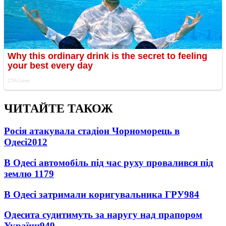
ЧИТАЙТЕ ТАКОЖ
Росія атакувала стадіон Чорноморець в
Одесі
2012
В Одесі автомобіль під час руху провалився під
землю
1179
В Одесі затримали коригувальника ГРУ
984
Одесита судитимуть за наругу над прапором
України
949