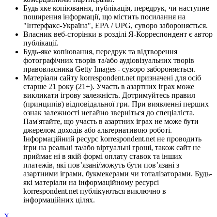
Будь яке копіювання, публікація, передрук, чи наступне
поширення інформації, що містить посилання на
"Інтерфакс-Україна", EPA / UPG, суворо забороняється.
Власник веб-сторінки в розділі Я-Корреспондент є автор
публікації.
Будь-яке копіювання, передрук та відтворення
фотографічних творів та/або аудіовізуальних творів
правовласника Getty Images - суворо забороняється.
Матеріали сайту korrespondent.net призначені для осіб
старше 21 року (21+). Участь в азартних іграх може
викликати ігрову залежність. Дотримуйтесь правил
(принципів) відповідальної гри. При виявленні перших
ознак залежності негайно зверніться до спеціаліста.
Пам'ятайте, що участь в азартних іграх не може бути
джерелом доходів або альтернативою роботі.
Інформаційний ресурс korrespondent.net не проводить
ігри на реальні та/або віртуальні гроші, також сайт не
приймає ні в якій формі оплату ставок та інших
платежів, які пов’язані/можуть бути пов’язані з
азартними іграми, букмекерами чи тоталізаторами. Будь-
які матеріали на інформаційному ресурсі
korrespondent.net публікуються виключно в
інформаційних цілях.
X