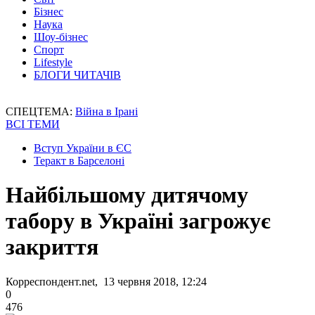
Бізнес
Наука
Шоу-бізнес
Спорт
Lifestyle
БЛОГИ ЧИТАЧІВ
СПЕЦТЕМА:
Війна в Ірані
ВСІ ТЕМИ
Вступ України в ЄС
Теракт в Барселоні
Найбільшому дитячому
табору в Україні загрожує
закриття
Корреспондент.net, 13 червня 2018, 12:24
0
476